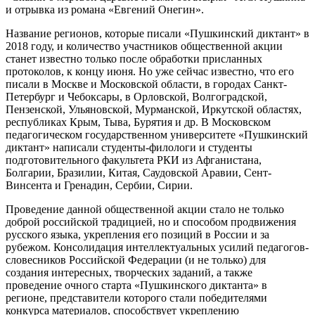
и отрывка из романа «Евгений Онегин».
Название регионов, которые писали «Пушкинский диктант» в
2018 году, и количество участников общественной акции
станет известно только после обработки присланных
протоколов, к концу июня. Но уже сейчас известно, что его
писали в Москве и Московской области, в городах Санкт-
Петербург и Чебоксары, в Орловской, Волгоградской,
Пензенской, Ульяновской, Мурманской, Иркутской областях,
республиках Крым, Тыва, Бурятия и др. В Московском
педагогическом государственном университете «Пушкинский
диктант» написали студенты-филологи и студенты
подготовительного факультета РКИ из Афганистана,
Болгарии, Бразилии, Китая, Саудовской Аравии, Сент-
Винсента и Гренадин, Сербии, Сирии.
Проведение данной общественной акции стало не только
доброй российской традицией, но и способом продвижения
русского языка, укрепления его позиций в России и за
рубежом. Консолидация интеллектуальных усилий педагогов-
словесников Российской Федерации (и не только) для
создания интересных, творческих заданий, а также
проведение очного старта «Пушкинского диктанта» в
регионе, представители которого стали победителями
конкурса материалов, способствует укреплению