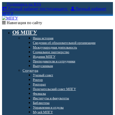
Подпишись на RSS
Личный кабинет поступающего
Личный кабинет
МПГУ
Навигация по сайту
Об МПГУ
Наша история
Сведения об образовательной организации
Международная деятельность
Социальное партнерство
Издания МПГУ
Преподаватели и сотрудники
Выпускникам
Структура
Ученый совет
Ректор
Ректорат
Попечительский совет МПГУ
Филиалы
Институты и факультеты
Библиотека
Управления и отделы
Музей МПГУ