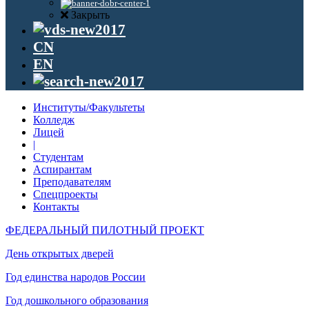
Закрыть
CN
EN
Институты/Факультеты
Колледж
Лицей
|
Студентам
Аспирантам
Преподавателям
Спецпроекты
Контакты
ФЕДЕРАЛЬНЫЙ ПИЛОТНЫЙ ПРОЕКТ
День открытых дверей
Год единства народов России
Год дошкольного образования