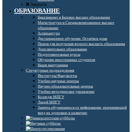
Закрыть
ОБРАЗОВАНИЕ
Бакалавриат и Базовое высшее образование
Магистратура и Специализированное высшее
образование
Аспирантура
Дистанционное обучение. Остаёмся дома
Прием для получения второго высшего образования
Дополнительное образование
Подготовительные курсы
Обучение иностранных студентов
Наши выпускники
Структурные подразделения
Институты/Факультеты
Учебно-научные центры
Научно-образовательные центры
Учебно-методическое управление
Колледж МПГУ
Лицей МПГУ
Защита обучающихся от информации, причиняющей
вред их здоровью и развитию