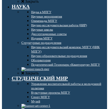
Закрыть
НАУКА
Наука в МПГУ
Научные мероприятия
Олимпиады МПГУ
Научно-исследовательская работа (НИР)
Научные школы
Диссертационные советы
Издания МПГУ
Структурные подразделения
Научно-исследовательский комплекс МПГУ (НИК
МПГУ)
Научно-образовательные подразделения
Обсерватория
Педагогический Технопарк «Кванториум» МПГУ
Закрыть
СТУДЕНЧЕСКИЙ МИР
Управление воспитательной работы и молодежной
политики
Культурные проекты МПГУ
Спорт МПГУ
Музей