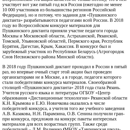
участвует вот уже пятый год вся Россия (ежегодно не менее
10 000 участников из большинства регионов Российской
Федерации), но и потому, что задания для «Пушкинского
диктанта» разрабатываются педагогами всей России. В 2018
году во Всероссийском конкурсе материалов для
Пушкинского диктанта приняли участие педагоги города
Москвы и Московской области, Астраханской, Рязанской,
Томской, Ульяновской областей, Пермского края, Республик
Бурятия, Дагестан, Крым, Хакассия. В конкурсе был и
зарубежный участник из Республики Беларусь (Агрогородок
Снов Несвижского района Минской области).
В 2018 году Пушкинский диктант проходил в России в пятый
раз, но впервые очный старт этой акции был проведен
организаторами не в Москве, а в городе, педагоги которого
стали победителями конкурса материалов. Своеобразной
столицей «Пушкинского диктанта» 2018 года стала Рязань.
Учителя русского языка и литературы ОГБОУ «Центр
образования «Дистанционные технологии» Рязанской области
К.Н. Крымова и Е.Ю. Новичкова оказались в числе
победителей конкурса, а учителя того же учебного заведения
А.В. Казакова, Н.Н. Парамзина, О.В. Сенина получили гран-
при конкурса, предложив на конкурс пакеты интересных
материалов для всех возрастных групп. Также среди
победителей – Л.М. Ридченко
(
МБОУ «Таврическая школа-