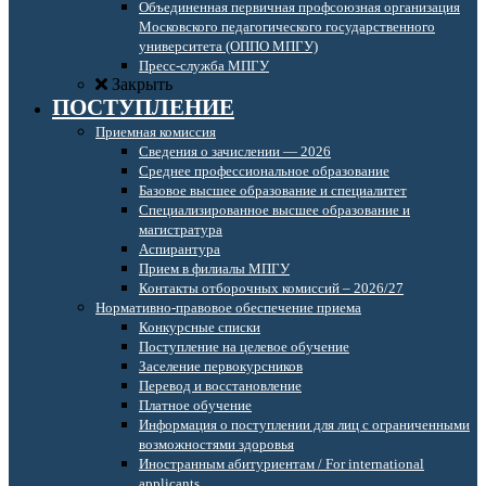
Объединенная первичная профсоюзная организация
Московского педагогического государственного
университета (ОППО МПГУ)
Пресс-служба МПГУ
Закрыть
ПОСТУПЛЕНИЕ
Приемная комиссия
Сведения о зачислении — 2026
Среднее профессиональное образование
Базовое высшее образование и специалитет
Специализированное высшее образование и
магистратура
Аспирантура
Прием в филиалы МПГУ
Контакты отборочных комиссий – 2026/27
Нормативно-правовое обеспечение приема
Конкурсные списки
Поступление на целевое обучение
Заселение первокурсников
Перевод и восстановление
Платное обучение
Информация о поступлении для лиц с ограниченными
возможностями здоровья
Иностранным абитуриентам / For international
applicants