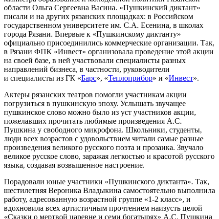
области Ольга Сергеевна Васина. «Пушкинский диктант»
писали и на других рязанских площадках: в Российском
государственном университете им. С.А. Есенина, в школах
города Рязани. Впервые к «Пушкинскому диктанту»
официально присоединились коммерческие организации. Так,
в Рязани ФПК «Инвест» организовала проведение этой акции
на своей базе, в ней участвовали специалисты разных
направлений бизнеса, в частности, руководители
и специалисты из ГК «
Барс
», «
Теплоприбор
» и «
Инвест
».
Актеры рязанских театров помогли участникам акции
погрузиться в пушкинскую эпоху. Услышать звучащее
пушкинское слово можно было из уст участников акции,
пожелавших прочитать любимые произведения А.С.
Пушкина у свободного микрофона. Школьники, студенты,
люди всех возрастов с удовольствием читали самые разные
произведения великого русского поэта и прозаика. Звучало
великое русское слово, заражая легкостью и красотой русского
языка, создавая возвышенное настроение.
Порадовали юные участники «Пушкинского диктанта». Так,
шестилетняя Вероника Владыкина самостоятельно выполнила
работу, адресованную возрастной группе «1-2 класс», и
вдохновила всех артистичным прочтением наизусть целой
«Сказки о мертвой царевне и семи богатырях» А.С. Пушкина