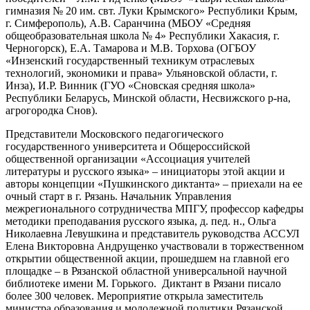
гимназия № 20 им. свт. Луки Крымского» Республики Крым,
г. Симферополь), А.В. Саранчина (МБОУ «Средняя
общеобразовательная школа № 4» Республики Хакасия, г.
Черногорск), Е.А. Тамарова и М.В. Торхова (ОГБОУ
«Инзенский государственный техникум отраслевых
технологий, экономики и права» Ульяновской области, г.
Инза), И.Р. Винник (ГУО «Сновская средняя школа»
Республики Беларусь, Минской области, Несвижского р-на,
агрогородка Снов).
Представители Московского педагогического
государственного университета и Общероссийской
общественной организации «Ассоциация учителей
литературы и русского языка» – инициаторы этой акции и
авторы концепции «Пушкинского диктанта» – приехали на ее
очный старт в г. Рязань. Начальник Управления
межрегионального сотрудничества МПГУ, профессор кафедры
методики преподавания русского языка, д. пед. н., Ольга
Николаевна Левушкина и представитель руководства АССУЛ
Елена Викторовна Андрущенко участвовали в торжественном
открытии общественной акции, прошедшем на главной его
площадке – в Рязанской областной универсальной научной
библиотеке имени М. Горького. Диктант в Рязани писало
более 300 человек. Мероприятие открыла заместитель
министра образования и молодежной политики Рязанской