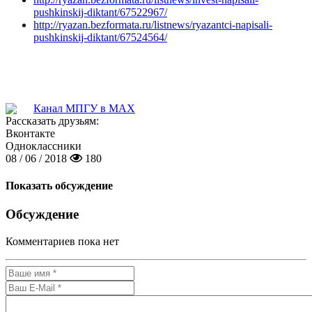
pushkinskij-diktant/67522967/
http://ryazan.bezformata.ru/listnews/ryazantci-napisali-
pushkinskij-diktant/67524564/
Канал МПГУ в MAX
Рассказать друзьям:
Вконтакте
Одноклассники
08 / 06 / 2018
180
Показать обсуждение
Обсуждение
Комментариев пока нет