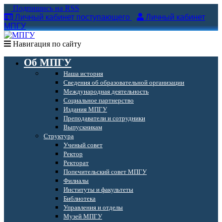
Подпишись на RSS
Личный кабинет поступающего
Личный кабинет
МПГУ
Навигация по сайту
Об МПГУ
Наша история
Сведения об образовательной организации
Международная деятельность
Социальное партнерство
Издания МПГУ
Преподаватели и сотрудники
Выпускникам
Структура
Ученый совет
Ректор
Ректорат
Попечительский совет МПГУ
Филиалы
Институты и факультеты
Библиотека
Управления и отделы
Музей МПГУ