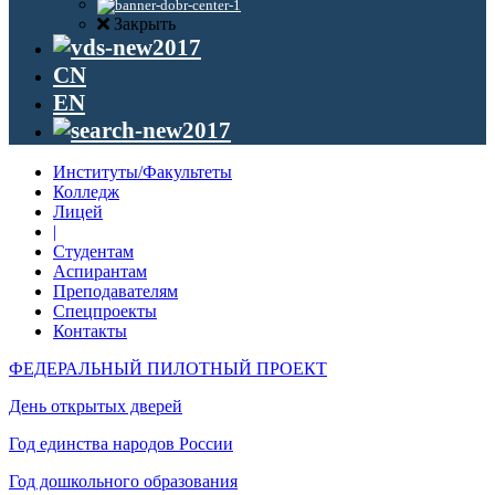
Закрыть
CN
EN
Институты/Факультеты
Колледж
Лицей
|
Студентам
Аспирантам
Преподавателям
Спецпроекты
Контакты
ФЕДЕРАЛЬНЫЙ ПИЛОТНЫЙ ПРОЕКТ
День открытых дверей
Год единства народов России
Год дошкольного образования