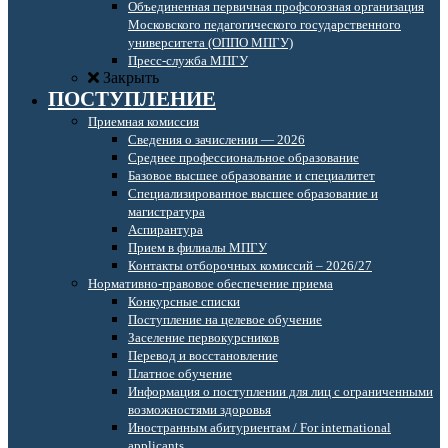
Объединенная первичная профсоюзная организация
Московского педагогического государственного
университета (ОППО МПГУ)
Пресс-служба МПГУ
Закрыть
ПОСТУПЛЕНИЕ
Приемная комиссия
Сведения о зачислении — 2026
Среднее профессиональное образование
Базовое высшее образование и специалитет
Специализированное высшее образование и
магистратура
Аспирантура
Прием в филиалы МПГУ
Контакты отборочных комиссий – 2026/27
Нормативно-правовое обеспечение приема
Конкурсные списки
Поступление на целевое обучение
Заселение первокурсников
Перевод и восстановление
Платное обучение
Информация о поступлении для лиц с ограниченными
возможностями здоровья
Иностранным абитуриентам / For international
applicants