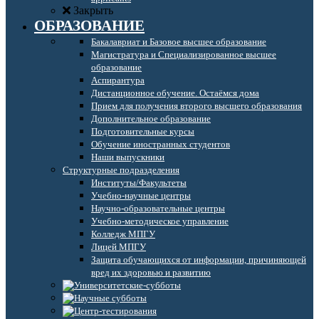
Закрыть
ОБРАЗОВАНИЕ
Бакалавриат и Базовое высшее образование
Магистратура и Специализированное высшее
образование
Аспирантура
Дистанционное обучение. Остаёмся дома
Прием для получения второго высшего образования
Дополнительное образование
Подготовительные курсы
Обучение иностранных студентов
Наши выпускники
Структурные подразделения
Институты/Факультеты
Учебно-научные центры
Научно-образовательные центры
Учебно-методическое управление
Колледж МПГУ
Лицей МПГУ
Защита обучающихся от информации, причиняющей
вред их здоровью и развитию