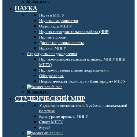
Закрыть
НАУКА
Наука в МПГУ
Научные мероприятия
Олимпиады МПГУ
Научно-исследовательская работа (НИР)
Научные школы
Диссертационные советы
Издания МПГУ
Структурные подразделения
Научно-исследовательский комплекс МПГУ (НИК
МПГУ)
Научно-образовательные подразделения
Обсерватория
Педагогический Технопарк «Кванториум» МПГУ
Закрыть
СТУДЕНЧЕСКИЙ МИР
Управление воспитательной работы и молодежной
политики
Культурные проекты МПГУ
Спорт МПГУ
Музей