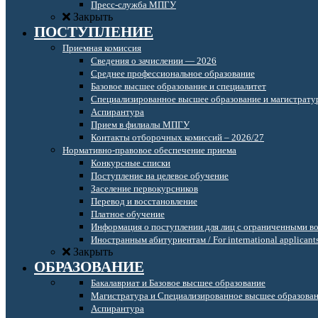
Пресс-служба МПГУ
Закрыть
ПОСТУПЛЕНИЕ
Приемная комиссия
Сведения о зачислении — 2026
Среднее профессиональное образование
Базовое высшее образование и специалитет
Специализированное высшее образование и магистрату
Аспирантура
Прием в филиалы МПГУ
Контакты отборочных комиссий – 2026/27
Нормативно-правовое обеспечение приема
Конкурсные списки
Поступление на целевое обучение
Заселение первокурсников
Перевод и восстановление
Платное обучение
Информация о поступлении для лиц с ограниченными в
Иностранным абитуриентам / For international applicant
Закрыть
ОБРАЗОВАНИЕ
Бакалавриат и Базовое высшее образование
Магистратура и Специализированное высшее образова
Аспирантура