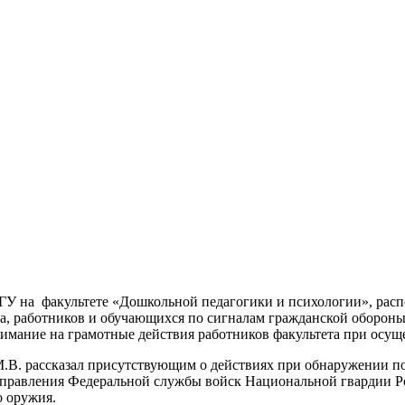
У на факультете «Дошкольной педагогики и психологии», распо
ава, работников и обучающихся по сигналам гражданской оборо
имание на грамотные действия работников факультета при осущ
.В. рассказал присутствующим о действиях при обнаружении по
 управления Федеральной службы войск Национальной гвардии 
о оружия.