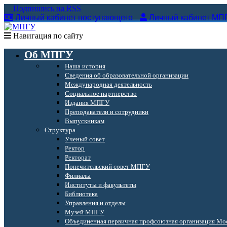
Подпишись на RSS
Личный кабинет поступающего
Личный кабинет МП
Навигация по сайту
Об МПГУ
Наша история
Сведения об образовательной организации
Международная деятельность
Социальное партнерство
Издания МПГУ
Преподаватели и сотрудники
Выпускникам
Структура
Ученый совет
Ректор
Ректорат
Попечительский совет МПГУ
Филиалы
Институты и факультеты
Библиотека
Управления и отделы
Музей МПГУ
Объединенная первичная профсоюзная организация Мос