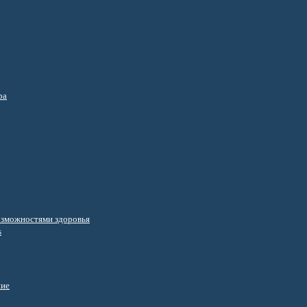
ра
озможностями здоровья
s
ние