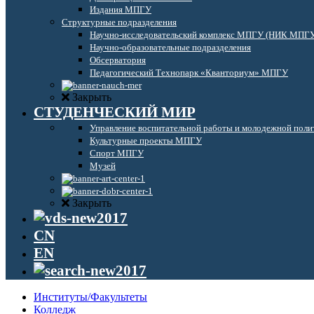
Издания МПГУ
Структурные подразделения
Научно-исследовательский комплекс МПГУ (НИК МПГ
Научно-образовательные подразделения
Обсерватория
Педагогический Технопарк «Кванториум» МПГУ
Закрыть
СТУДЕНЧЕСКИЙ МИР
Управление воспитательной работы и молодежной поли
Культурные проекты МПГУ
Спорт МПГУ
Музей
Закрыть
CN
EN
Институты/Факультеты
Колледж