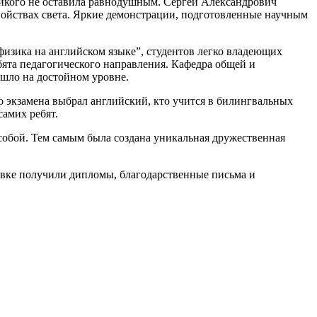
кого не оставила равнодушным. Сергей Александрович
войствах света. Яркие демонстрации, подготовленные научным
физика на английском языке”, студентов легко владеющих
бята педагогического направления. Кафедра общей и
ошло на достойном уровне.
о экзамена выбрал английский, кто учится в билингвальных
самих ребят.
 собой. Тем самым была создана уникальная дружественная
овке получили дипломы, благодарственные письма и