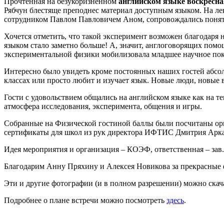
Прочтенная на безукоризненном
английском языке воскресна
Рябчун блестяще преподнес материал доступным языком. На ле
сотрудником Павлом Павловичем Аном, сопровождались понят
Хочется отметить, что такой эксперимент возможен благодаря
языком стало заметно больше! А, значит, англоговорящих пом
экспериментальной физики мобилизовала младшее научное поко
Интересно было увидеть кроме постоянных наших гостей абсол
классах или просто любит и изучает язык. Новые люди, новые 
Гости с удовольствием общались на английском языке как на т
атмосфера исследования, эксперимента, общения и игры.
Собранные на Физической гостиной баллы были посчитаны орг
сертификаты для школ из рук директора ИФТИС Дмитрия Арка
Идея мероприятия и организация – КОЭФ, ответственная – зав.
Благодарим Анну Пряхину и Алексея Новикова за прекрасные
Эти и другие фотографии (и в полном разрешении) можно ска
Подробнее о плане встречи можно посмотреть
здесь
.