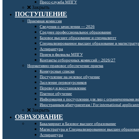
Пресс-служба МПГУ
Закрыть
ПОСТУПЛЕНИЕ
Приемная комиссия
Сведения о зачислении — 2026
Среднее профессиональное образование
Базовое высшее образование и специалитет
Специализированное высшее образование и магистрату
Аспирантура
Прием в филиалы МПГУ
Контакты отборочных комиссий – 2026/27
Нормативно-правовое обеспечение приема
Конкурсные списки
Поступление на целевое обучение
Заселение первокурсников
Перевод и восстановление
Платное обучение
Информация о поступлении для лиц с ограниченными в
Иностранным абитуриентам / For international applicant
Закрыть
ОБРАЗОВАНИЕ
Бакалавриат и Базовое высшее образование
Магистратура и Специализированное высшее образова
Аспирантура