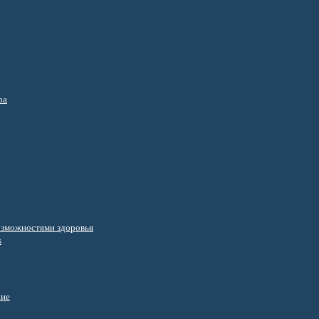
ра
озможностями здоровья
s
ние