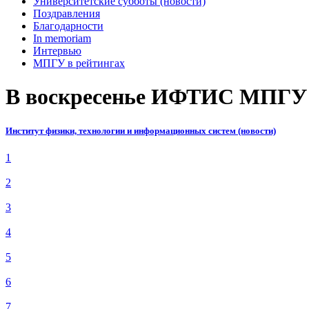
Университетские субботы (новости)
Поздравления
Благодарности
In memoriam
Интервью
МПГУ в рейтингах
В воскресенье ИФТИС МПГУ с
Институт физики, технологии и информационных систем (новости)
1
2
3
4
5
6
7