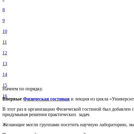
8
9
10
11
12
13
14
15
Начнем по порядку.
16
Впервые
Физическая гостиная
и лекция из цикла «Университ
В этот раз в организацию Физической гостиной был добавлен 
придумывая решения практических задач.
Желающие могли группами посетить научную лабораторию, эк