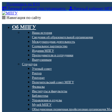
Подпишись на RSS
Личный кабинет поступающего
Личный кабинет МП
Навигация по сайту
Об МПГУ
Наша история
Сведения об образовательной организации
Международная деятельность
Социальное партнерство
Издания МПГУ
Преподаватели и сотрудники
Выпускникам
Структура
Ученый совет
Ректор
Ректорат
Попечительский совет МПГУ
Филиалы
Институты и факультеты
Библиотека
Управления и отделы
Музей МПГУ
Объединенная первичная профсоюзная организация Мос