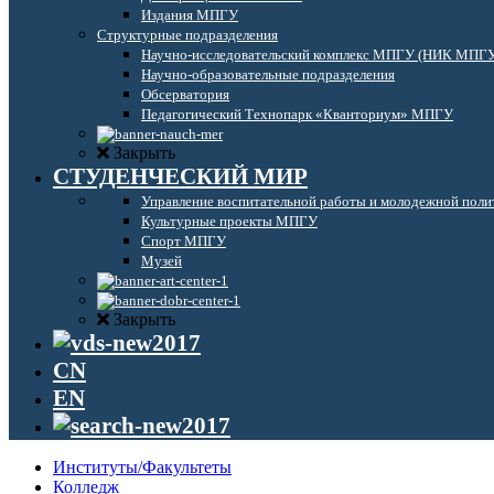
Издания МПГУ
Структурные подразделения
Научно-исследовательский комплекс МПГУ (НИК МПГ
Научно-образовательные подразделения
Обсерватория
Педагогический Технопарк «Кванториум» МПГУ
Закрыть
СТУДЕНЧЕСКИЙ МИР
Управление воспитательной работы и молодежной поли
Культурные проекты МПГУ
Спорт МПГУ
Музей
Закрыть
CN
EN
Институты/Факультеты
Колледж