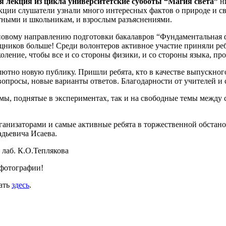
я лекция из цикла университетские субботы “Магия света”
ни
кции слушатели узнали много интересных фактов о природе и с
ными и школьникам, и взрослым разъяснениями.
 новому направлению подготовки бакалавров “Фундаментальная 
ощников больше! Среди волонтеров активное участие приняли ре
ление, чтобы все и со стороны физики, и со стороны языка, пр
ютно новую публику. Пришли ребята, кто в качестве выпускног
вопросы, новые варианты ответов. Благодарности от учителей и 
емы, поднятые в экспериментах, так и на свободные темы между
анизаторами и самые активные ребята в торжественной обстан
дьевича Исаева.
 лаб. К.О.Теплякова
 фотографии!
чать
здесь
.