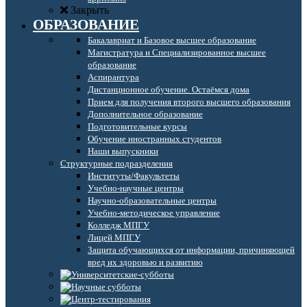
Закрыть
ОБРАЗОВАНИЕ
Бакалавриат и Базовое высшее образование
Магистратура и Специализированное высшее
образование
Аспирантура
Дистанционное обучение. Остаёмся дома
Прием для получения второго высшего образования
Дополнительное образование
Подготовительные курсы
Обучение иностранных студентов
Наши выпускники
Структурные подразделения
Институты/Факультеты
Учебно-научные центры
Научно-образовательные центры
Учебно-методическое управление
Колледж МПГУ
Лицей МПГУ
Защита обучающихся от информации, причиняющей
вред их здоровью и развитию