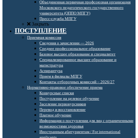
Объединенная первичная профсоюзная организация
Московского педагогического государственного
университета (ОППО МПГУ)
Пресс-служба МПГУ
Закрыть
ПОСТУПЛЕНИЕ
Приемная комиссия
Сведения о зачислении — 2026
Среднее профессиональное образование
Базовое высшее образование и специалитет
Специализированное высшее образование и
магистратура
Аспирантура
Прием в филиалы МПГУ
Контакты отборочных комиссий – 2026/27
Нормативно-правовое обеспечение приема
Конкурсные списки
Поступление на целевое обучение
Заселение первокурсников
Перевод и восстановление
Платное обучение
Информация о поступлении для лиц с ограниченными
возможностями здоровья
Иностранным абитуриентам / For international
applicants