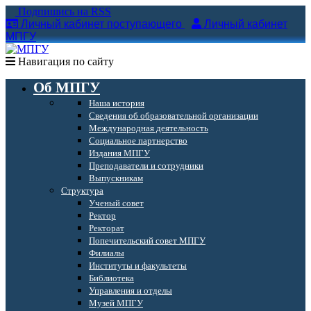
Подпишись на RSS
Личный кабинет поступающего
Личный кабинет
МПГУ
Навигация по сайту
Об МПГУ
Наша история
Сведения об образовательной организации
Международная деятельность
Социальное партнерство
Издания МПГУ
Преподаватели и сотрудники
Выпускникам
Структура
Ученый совет
Ректор
Ректорат
Попечительский совет МПГУ
Филиалы
Институты и факультеты
Библиотека
Управления и отделы
Музей МПГУ