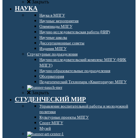
Закрыть
НАУКА
Наука в МПГУ
Научные мероприятия
Олимпиады МПГУ
Научно-исследовательская работа (НИР)
Научные школы
Диссертационные советы
Издания МПГУ
Структурные подразделения
Научно-исследовательский комплекс МПГУ (НИК
МПГУ)
Научно-образовательные подразделения
Обсерватория
Педагогический Технопарк «Кванториум» МПГУ
Закрыть
СТУДЕНЧЕСКИЙ МИР
Управление воспитательной работы и молодежной
политики
Культурные проекты МПГУ
Спорт МПГУ
Музей