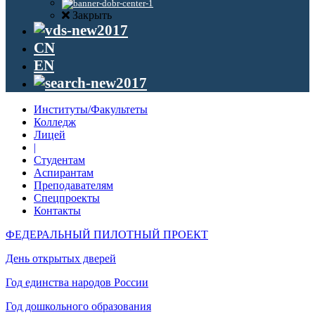
Закрыть
CN
EN
Институты/Факультеты
Колледж
Лицей
|
Студентам
Аспирантам
Преподавателям
Спецпроекты
Контакты
ФЕДЕРАЛЬНЫЙ ПИЛОТНЫЙ ПРОЕКТ
День открытых дверей
Год единства народов России
Год дошкольного образования