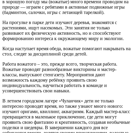
в хорошую погоду мы (вожатые) много времени проводим на
природе — играем с ребятами в активные подвижные игры
(бадминтон, салочки, игры с летающей тарелкой).
На прогулке в парке дети изучают деревья, знакомятся с
растениями, ищут насекомых. Эти занятия не только
развивают их физическую активность, но и способствуют
формированию интереса к окружающему миру и экологии.
Когда наступает время обеда, вожатые помогают накрывать на
стол, следят за дисциплиной среди детей.
Работа вожатого – это, прежде всего, творческая работа.
Вожатые проводят разнообразные викторины и мастер-
классы, выпускают стенгазету. Мероприятия дают
возможность каждому ребёнку проявить свою
индивидуальность, научиться работать в команде и
усовершенствовать свои навыки.
В летнем городском лагере «Чуланчик» дети не только
интересно проводят время, но также узнают много нового:
изучают оригами, квиллинг, аквагримм. Каждый мастер-класс
превращается в маленькое приключение, где дети могут
проявить свою фантазию и креативность, создавая необычные
поделки и шедевры. В завершении каждого дня все
собираются вместе, делятся своими впечатлениями, радостью