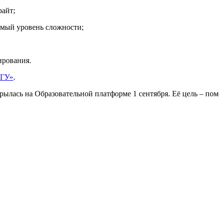
райт;
имый уровень сложности;
ирования.
ПГУ»
.
крылась на Образовательной платформе 1 сентября. Её цель – по