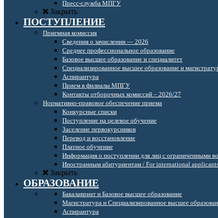
Пресс-служба МПГУ
Закрыть
ПОСТУПЛЕНИЕ
Приемная комиссия
Сведения о зачислении — 2026
Среднее профессиональное образование
Базовое высшее образование и специалитет
Специализированное высшее образование и магистрату
Аспирантура
Прием в филиалы МПГУ
Контакты отборочных комиссий – 2026/27
Нормативно-правовое обеспечение приема
Конкурсные списки
Поступление на целевое обучение
Заселение первокурсников
Перевод и восстановление
Платное обучение
Информация о поступлении для лиц с ограниченными в
Иностранным абитуриентам / For international applicant
Закрыть
ОБРАЗОВАНИЕ
Бакалавриат и Базовое высшее образование
Магистратура и Специализированное высшее образова
Аспирантура