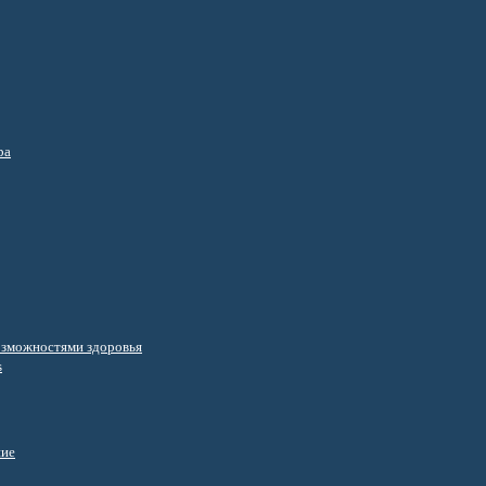
ра
озможностями здоровья
s
ние