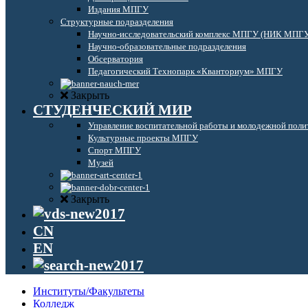
Издания МПГУ
Структурные подразделения
Научно-исследовательский комплекс МПГУ (НИК МПГ
Научно-образовательные подразделения
Обсерватория
Педагогический Технопарк «Кванториум» МПГУ
Закрыть
СТУДЕНЧЕСКИЙ МИР
Управление воспитательной работы и молодежной поли
Культурные проекты МПГУ
Спорт МПГУ
Музей
Закрыть
CN
EN
Институты/Факультеты
Колледж