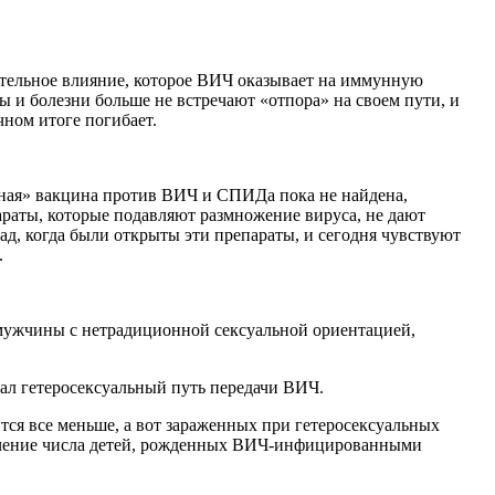
тельное влияние, которое ВИЧ оказывает на иммунную
ы и болезни больше не встречают «отпора» на своем пути, и
чном итоге погибает.
нная» вакцина против ВИЧ и СПИДа пока не найдена,
раты, которые подавляют размножение вируса, не дают
д, когда были открыты эти препараты, и сегодня чувствуют
.
мужчины с нетрадиционной сексуальной ориентацией,
ал гетеросексуальный путь передачи ВИЧ.
я все меньше, а вот зараженных при гетеросексуальных
ичение числа детей, рожденных ВИЧ-инфицированными