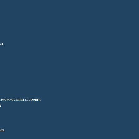
ра
озможностями здоровья
s
ние