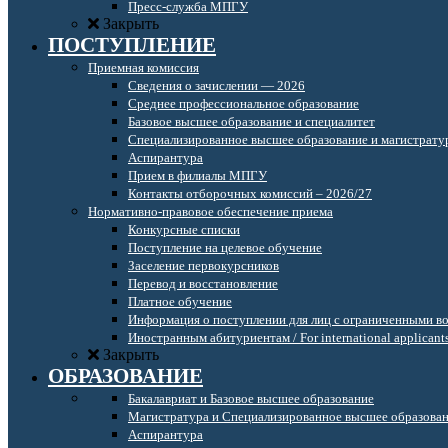
Пресс-служба МПГУ
Закрыть
ПОСТУПЛЕНИЕ
Приемная комиссия
Сведения о зачислении — 2026
Среднее профессиональное образование
Базовое высшее образование и специалитет
Специализированное высшее образование и магистрату
Аспирантура
Прием в филиалы МПГУ
Контакты отборочных комиссий – 2026/27
Нормативно-правовое обеспечение приема
Конкурсные списки
Поступление на целевое обучение
Заселение первокурсников
Перевод и восстановление
Платное обучение
Информация о поступлении для лиц с ограниченными в
Иностранным абитуриентам / For international applicant
Закрыть
ОБРАЗОВАНИЕ
Бакалавриат и Базовое высшее образование
Магистратура и Специализированное высшее образова
Аспирантура