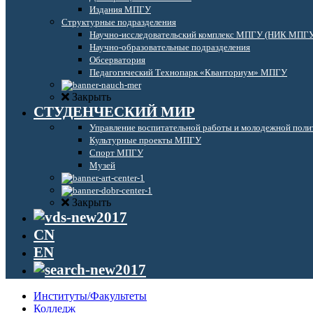
Издания МПГУ
Структурные подразделения
Научно-исследовательский комплекс МПГУ (НИК МПГ
Научно-образовательные подразделения
Обсерватория
Педагогический Технопарк «Кванториум» МПГУ
Закрыть
СТУДЕНЧЕСКИЙ МИР
Управление воспитательной работы и молодежной поли
Культурные проекты МПГУ
Спорт МПГУ
Музей
Закрыть
CN
EN
Институты/Факультеты
Колледж