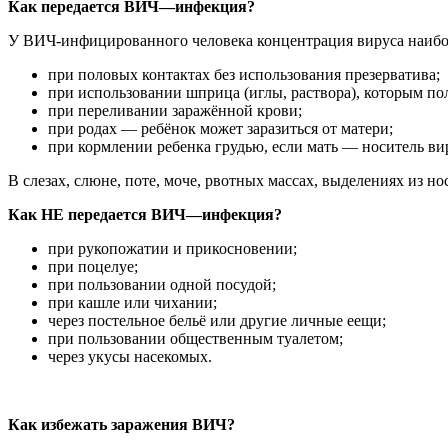
Как
передается ВИЧ
—
инфекция
?
У ВИЧ-инфицированного человека концентрация вируса наибол
при половых контактах без использования презерватива;
при использовании шприца (иглы, раствора), которым 
при переливании заражённой крови;
при родах — ребёнок может заразиться от матери;
при кормлении ребенка грудью, если мать — носитель ви
В слезах, слюне, поте, моче, рвотных массах, выделениях из н
Как
НЕ
передается ВИЧ
—
инфекция
?
при рукопожатии и прикосновении;
при поцелуе;
при пользовании одной посудой;
при кашле или чихании;
через постельное бельё или другие личные еещи;
при пользовании общественным туалетом;
через укусы насекомых.
Как
избежать заражения
ВИЧ
?