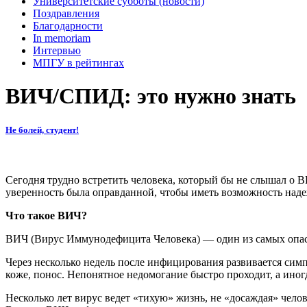
Университетские субботы (новости)
Поздравления
Благодарности
In memoriam
Интервью
МПГУ в рейтингах
ВИЧ/СПИД: это нужно знать
Не болей, студент!
Сегодня трудно встретить человека, который бы не слышал о ВИ
уверенность была оправданной, чтобы иметь возможность надеж
Что
такое
ВИЧ
?
ВИЧ (Вирус Иммунодефицита Человека) — один из самых опасн
Через несколько недель после инфицирования развивается сим
коже, понос. Непонятное недомогание быстро проходит, а ино
Несколько лет вирус ведет «тихую» жизнь, не «досаждая» чело