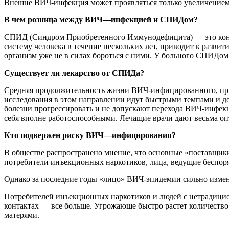
Внешне ВИЧ-инфекция может проявляться только увеличением
В
чем
розница
между ВИЧ
—
инфекцией
и
СПИДом
?
СПИД (Синдром Приобретенного Иммунодефицита) — это конеч
систему человека в течение нескольких лет, приводит к разви
организм уже не в силах бороться с ними. У больного СПИДом 
Существует
ли
лекарство
от СПИДа
?
Средняя продолжительность жизни ВИЧ-инфицированного, при о
исследования в этом направлении идут быстрыми темпами и до
болезни прогрессировать и не допускают перехода ВИЧ-инфекц
себя вполне работоспособными. Лечащие врачи дают весьма о
Кто
подвержен
риску ВИЧ
—
инфицирования
?
В обществе распространено мнение, что основные «поставщи
потребители инъекционных наркотиков, лица, ведущие беспо
Однако за последние годы «лицо» ВИЧ-эпидемии сильно измени
Потребителей инъекционных наркотиков и людей с нетрадицио
контактах — все больше. Угрожающе быстро растет количест
матерями.