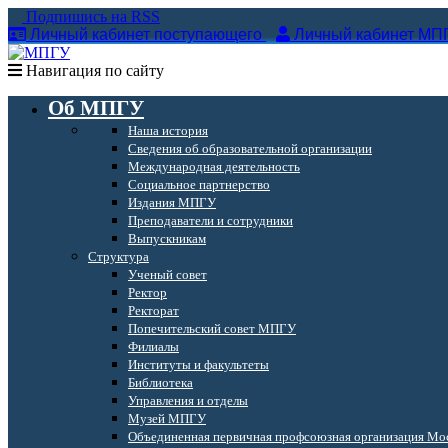
Подпишись на RSS
Личный кабинет поступающего
Личный кабинет МП
Навигация по сайту
Об МПГУ
Наша история
Сведения об образовательной организации
Международная деятельность
Социальное партнерство
Издания МПГУ
Преподаватели и сотрудники
Выпускникам
Структура
Ученый совет
Ректор
Ректорат
Попечительский совет МПГУ
Филиалы
Институты и факультеты
Библиотека
Управления и отделы
Музей МПГУ
Объединенная первичная профсоюзная организация Мос