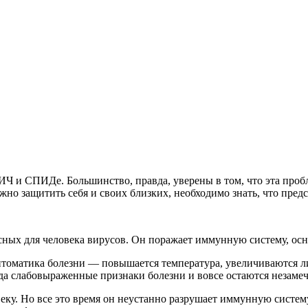
Ч и СПИДе. Большинство, правда, уверены в том, что эта пробле
но защитить себя и своих близких, необходимо знать, что пред
ых для человека вирусов. Он поражает иммунную систему, осн
птоматика болезни — повышается температура, увеличиваются ли
гда слабовыраженные признаки болезни и вовсе остаются незаме
веку. Но все это время он неустанно разрушает иммунную систем