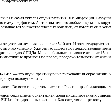
 лимфатических узлов.
ная и самая тяжелая стадия развития ВИЧ-инфекции. Разруши
тию иммунодефицита. А это означает, что любые инфекции, вирус
развивается множество тяжелых болезней, от которых он в коне
тсутствии лечения, составляет 5-10 лет. И хотя «чудодействе
статочно успешно. Уже сейчас существуют лекарственные препа
ии в стадию СПИДа. Многие больные, начавшие лечение 15 наза
птимистичные прогнозы по поводу продолжительности их жизни
ки» ВИЧ — это люди, практикующие рискованный образ жизни: 
рядочную половую жизнь.
лось. Во всем мире, в том числе и в России, преобладающим ст
нной сексуальной ориентацией среди инфицированных становитс
во ВИЧ-инфицированных женщин. Как следствие — резкое увел