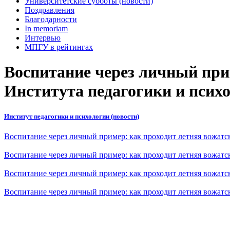
Университетские субботы (новости)
Поздравления
Благодарности
In memoriam
Интервью
МПГУ в рейтингах
Воспитание через личный при
Института педагогики и псих
Институт педагогики и психологии (новости)
Воспитание через личный пример: как проходит летняя вожатс
Воспитание через личный пример: как проходит летняя вожатс
Воспитание через личный пример: как проходит летняя вожатс
Воспитание через личный пример: как проходит летняя вожатс