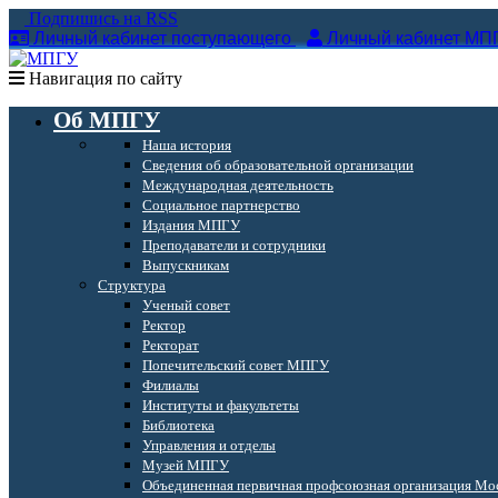
Подпишись на RSS
Личный кабинет поступающего
Личный кабинет МП
Навигация по сайту
Об МПГУ
Наша история
Сведения об образовательной организации
Международная деятельность
Социальное партнерство
Издания МПГУ
Преподаватели и сотрудники
Выпускникам
Структура
Ученый совет
Ректор
Ректорат
Попечительский совет МПГУ
Филиалы
Институты и факультеты
Библиотека
Управления и отделы
Музей МПГУ
Объединенная первичная профсоюзная организация Мос