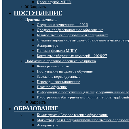
Пресс-служба МПГУ
Закрыть
ПОСТУПЛЕНИЕ
Приемная комиссия
Сведения о зачислении — 2026
Среднее профессиональное образование
Базовое высшее образование и специалитет
Специализированное высшее образование и магистрату
Аспирантура
Прием в филиалы МПГУ
Контакты отборочных комиссий – 2026/27
Нормативно-правовое обеспечение приема
Конкурсные списки
Поступление на целевое обучение
Заселение первокурсников
Перевод и восстановление
Платное обучение
Информация о поступлении для лиц с ограниченными в
Иностранным абитуриентам / For international applicant
Закрыть
ОБРАЗОВАНИЕ
Бакалавриат и Базовое высшее образование
Магистратура и Специализированное высшее образова
Аспирантура