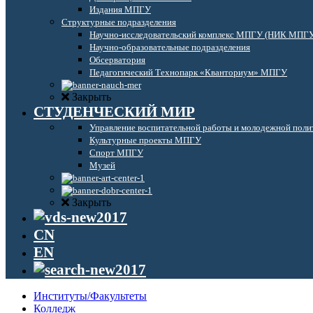
Издания МПГУ
Структурные подразделения
Научно-исследовательский комплекс МПГУ (НИК МПГ
Научно-образовательные подразделения
Обсерватория
Педагогический Технопарк «Кванториум» МПГУ
Закрыть
СТУДЕНЧЕСКИЙ МИР
Управление воспитательной работы и молодежной поли
Культурные проекты МПГУ
Спорт МПГУ
Музей
Закрыть
CN
EN
Институты/Факультеты
Колледж