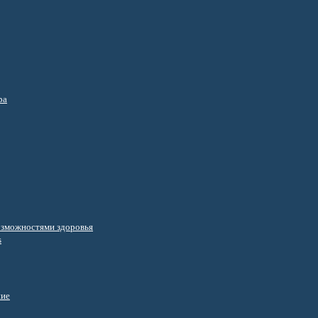
ра
озможностями здоровья
s
ние