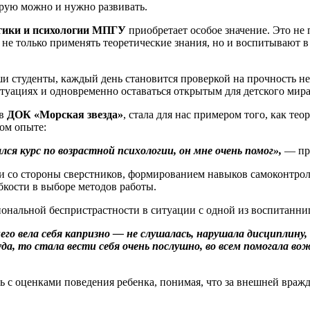
орую можно и нужно развивать.
гики и психологии МПГУ
приобретает особое значение. Это не
не только применять теоретические знания, но и воспитывают в 
ши студенты, каждый день становится проверкой на прочность н
туациях и одновременно оставаться открытым для детского мира
 в
ДОК «Морская звезда»
, стала для нас примером того, как т
ном опыте:
ался курс по возрастной психологии, он мне очень помог»,
— пр
ии со стороны сверстников, формированием навыков самоконтрол
бкости в выборе методов работы.
ональной беспристрастности в ситуации с одной из воспитанни
него вела себя капризно — не слушалась, нарушала дисциплину, 
туда, то стала вести себя очень послушно, во всем помогала
ть с оценками поведения ребенка, понимая, что за внешней вра