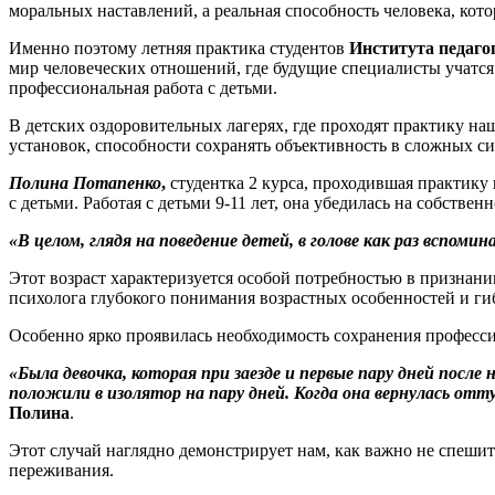
моральных наставлений, а реальная способность человека, кот
Именно поэтому летняя практика студентов
Института педаго
мир человеческих отношений, где будущие специалисты учатся 
профессиональная работа с детьми.
В детских оздоровительных лагерях, где проходят практику на
установок, способности сохранять объективность в сложных си
Полина Потапенко
,
студентка 2 курса, проходившая практику
с детьми. Работая с детьми 9-11 лет, она убедилась на собствен
«В целом, глядя на поведение детей, в голове как раз вспомин
Этот возраст характеризуется особой потребностью в признан
психолога глубокого понимания возрастных особенностей и ги
Особенно ярко проявилась необходимость сохранения професси
«Была девочка, которая при заезде и первые пару дней после 
положили в изолятор на пару дней. Когда она вернулась от
Полина
.
Этот случай наглядно демонстрирует нам, как важно не спеши
переживания.