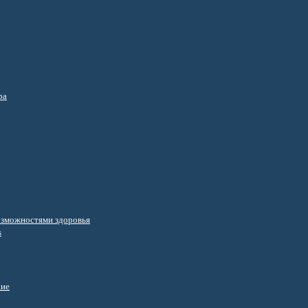
ра
озможностями здоровья
s
ние