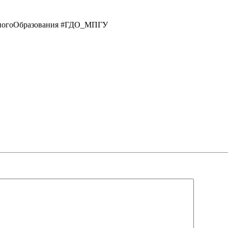
ногоОбразования #ГДО_МПГУ