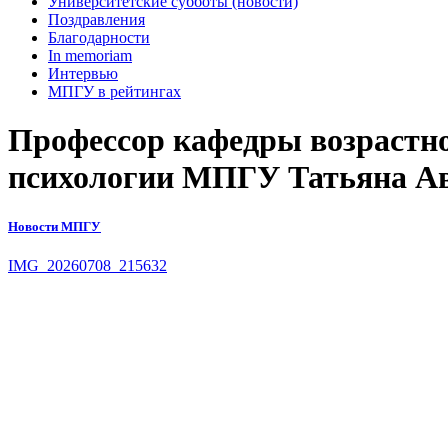
Университетские субботы (новости)
Поздравления
Благодарности
In memoriam
Интервью
МПГУ в рейтингах
Профессор кафедры возрастно
психологии МПГУ Татьяна Авд
Новости МПГУ
IMG_20260708_215632