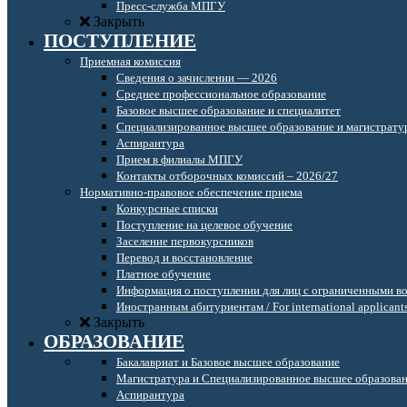
Пресс-служба МПГУ
Закрыть
ПОСТУПЛЕНИЕ
Приемная комиссия
Сведения о зачислении — 2026
Среднее профессиональное образование
Базовое высшее образование и специалитет
Специализированное высшее образование и магистрату
Аспирантура
Прием в филиалы МПГУ
Контакты отборочных комиссий – 2026/27
Нормативно-правовое обеспечение приема
Конкурсные списки
Поступление на целевое обучение
Заселение первокурсников
Перевод и восстановление
Платное обучение
Информация о поступлении для лиц с ограниченными в
Иностранным абитуриентам / For international applicant
Закрыть
ОБРАЗОВАНИЕ
Бакалавриат и Базовое высшее образование
Магистратура и Специализированное высшее образова
Аспирантура