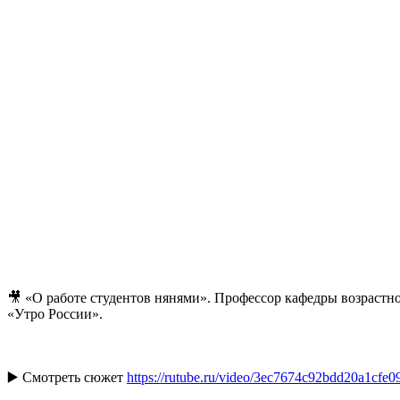
🎥 «О работе студентов нянями». Профессор кафедры возрастн
«Утро России».
▶️ Смотреть сюжет
https://rutube.ru/video/3ec7674c92bdd20a1cfe