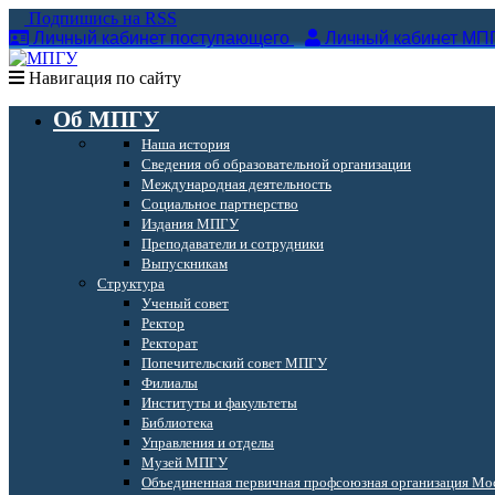
Подпишись на RSS
Личный кабинет поступающего
Личный кабинет МП
Навигация по сайту
Об МПГУ
Наша история
Сведения об образовательной организации
Международная деятельность
Социальное партнерство
Издания МПГУ
Преподаватели и сотрудники
Выпускникам
Структура
Ученый совет
Ректор
Ректорат
Попечительский совет МПГУ
Филиалы
Институты и факультеты
Библиотека
Управления и отделы
Музей МПГУ
Объединенная первичная профсоюзная организация Мос