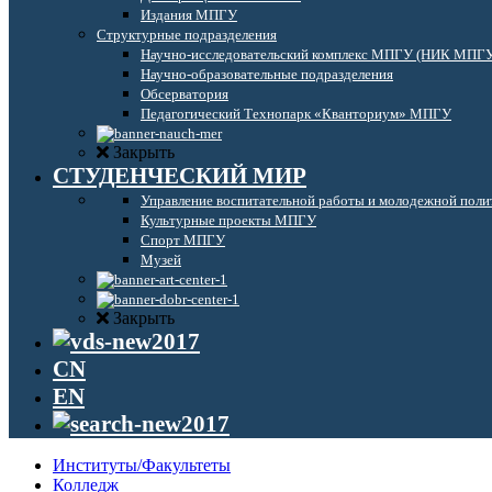
Издания МПГУ
Структурные подразделения
Научно-исследовательский комплекс МПГУ (НИК МПГ
Научно-образовательные подразделения
Обсерватория
Педагогический Технопарк «Кванториум» МПГУ
Закрыть
СТУДЕНЧЕСКИЙ МИР
Управление воспитательной работы и молодежной поли
Культурные проекты МПГУ
Спорт МПГУ
Музей
Закрыть
CN
EN
Институты/Факультеты
Колледж