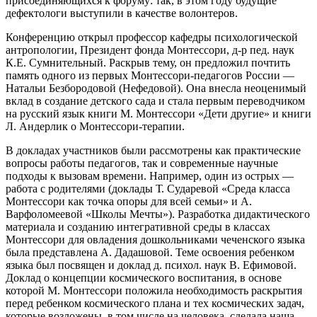
присоединяющихся к форуму: так, в этом году будущие
дефектологи выступили в качестве волонтеров.
Конференцию открыл профессор кафедры психологической
антропологии, Президент фонда Монтессори, д-р пед. наук
К.Е. Сумнительный. Раскрыв тему, он предложил почтить
память одного из первых Монтессори-педагогов России —
Натальи Безбородовой (Нефедовой). Она внесла неоценимый
вклад в создание детского сада и стала первым переводчиком
на русский язык книги М. Монтессори «Дети другие» и книги
Л. Андерлик о Монтессори-терапии.
В докладах участников были рассмотрены как практические
вопросы работы педагогов, так и современные научные
подходы к вызовам времени. Например, один из острых —
работа с родителями (доклады Т. Сударевой «Среда класса
Монтессори как точка опоры для всей семьи» и А.
Варфоломеевой «Школы Мечты»). Разработка дидактического
материала и созданию интегративной среды в классах
Монтессори для овладения дошкольниками чеченского языка
была представлена А. Дадашовой. Теме освоения ребенком
языка был посвящен и доклад д. психол. наук В. Ефимовой.
Доклад о концепции космического воспитания, в основе
которой М. Монтессори положила необходимость раскрытия
перед ребенком космического плана и тех космических задач,
которые возложены, в том числе на человека, сделала наша