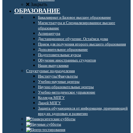
Закрыть
ОБРАЗОВАНИЕ
Бакалавриат и Базовое высшее образование
Магистратура и Специализированное высшее
образование
Аспирантура
Дистанционное обучение. Остаёмся дома
Прием для получения второго высшего образования
Дополнительное образование
Подготовительные курсы
Обучение иностранных студентов
Наши выпускники
Структурные подразделения
Институты/Факультеты
Учебно-научные центры
Научно-образовательные центры
Учебно-методическое управление
Колледж МПГУ
Лицей МПГУ
Защита обучающихся от информации, причиняющей
вред их здоровью и развитию