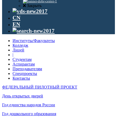
Закрыть
CN
EN
Институты/Факультеты
Колледж
Лицей
|
Студентам
Аспирантам
Преподавателям
Спецпроекты
Контакты
ФЕДЕРАЛЬНЫЙ ПИЛОТНЫЙ ПРОЕКТ
День открытых дверей
Год единства народов России
Год дошкольного образования