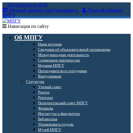
Подпишись на RSS
Личный кабинет поступающего
Личный кабинет
МПГУ
Навигация по сайту
Об МПГУ
Наша история
Сведения об образовательной организации
Международная деятельность
Социальное партнерство
Издания МПГУ
Преподаватели и сотрудники
Выпускникам
Структура
Ученый совет
Ректор
Ректорат
Попечительский совет МПГУ
Филиалы
Институты и факультеты
Библиотека
Управления и отделы
Музей МПГУ