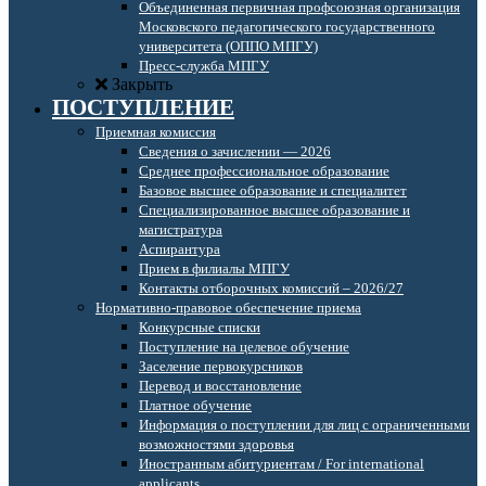
Объединенная первичная профсоюзная организация
Московского педагогического государственного
университета (ОППО МПГУ)
Пресс-служба МПГУ
Закрыть
ПОСТУПЛЕНИЕ
Приемная комиссия
Сведения о зачислении — 2026
Среднее профессиональное образование
Базовое высшее образование и специалитет
Специализированное высшее образование и
магистратура
Аспирантура
Прием в филиалы МПГУ
Контакты отборочных комиссий – 2026/27
Нормативно-правовое обеспечение приема
Конкурсные списки
Поступление на целевое обучение
Заселение первокурсников
Перевод и восстановление
Платное обучение
Информация о поступлении для лиц с ограниченными
возможностями здоровья
Иностранным абитуриентам / For international
applicants