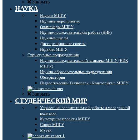
Закрыть
НАУКА
Наука в МПГУ
Научные мероприятия
Олимпиады МПГУ
Научно-исследовательская работа (НИР)
Научные школы
Диссертационные советы
Издания МПГУ
Структурные подразделения
Научно-исследовательский комплекс МПГУ (НИК
МПГУ)
Научно-образовательные подразделения
Обсерватория
Педагогический Технопарк «Кванториум» МПГУ
Закрыть
СТУДЕНЧЕСКИЙ МИР
Управление воспитательной работы и молодежной
политики
Культурные проекты МПГУ
Спорт МПГУ
Музей