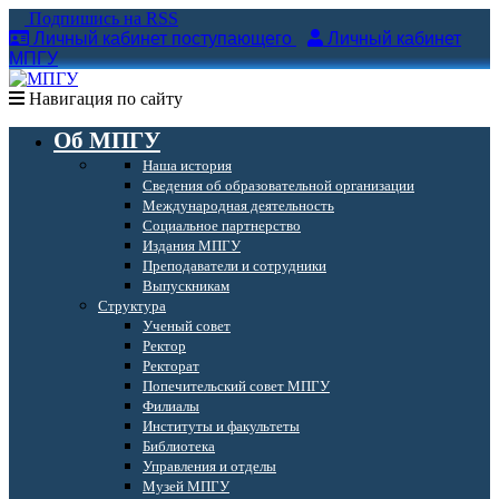
Подпишись на RSS
Личный кабинет поступающего
Личный кабинет
МПГУ
Навигация по сайту
Об МПГУ
Наша история
Сведения об образовательной организации
Международная деятельность
Социальное партнерство
Издания МПГУ
Преподаватели и сотрудники
Выпускникам
Структура
Ученый совет
Ректор
Ректорат
Попечительский совет МПГУ
Филиалы
Институты и факультеты
Библиотека
Управления и отделы
Музей МПГУ