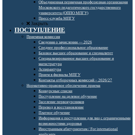
Объединенная первичная профсоюзная организация
Московского педагогического государственного
университета (ОППО МПГУ)
Пресс-служба МПГУ
Закрыть
ПОСТУПЛЕНИЕ
Приемная комиссия
Сведения о зачислении — 2026
Среднее профессиональное образование
Базовое высшее образование и специалитет
Специализированное высшее образование и
магистратура
Аспирантура
Прием в филиалы МПГУ
Контакты отборочных комиссий – 2026/27
Нормативно-правовое обеспечение приема
Конкурсные списки
Поступление на целевое обучение
Заселение первокурсников
Перевод и восстановление
Платное обучение
Информация о поступлении для лиц с ограниченными
возможностями здоровья
Иностранным абитуриентам / For international
applicants