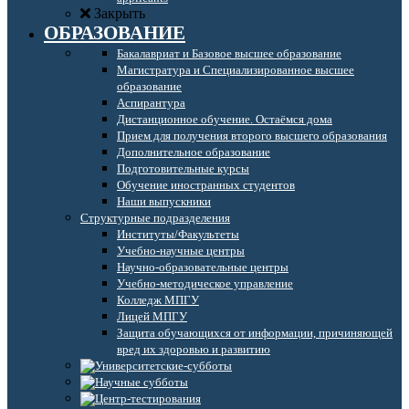
Закрыть
ОБРАЗОВАНИЕ
Бакалавриат и Базовое высшее образование
Магистратура и Специализированное высшее
образование
Аспирантура
Дистанционное обучение. Остаёмся дома
Прием для получения второго высшего образования
Дополнительное образование
Подготовительные курсы
Обучение иностранных студентов
Наши выпускники
Структурные подразделения
Институты/Факультеты
Учебно-научные центры
Научно-образовательные центры
Учебно-методическое управление
Колледж МПГУ
Лицей МПГУ
Защита обучающихся от информации, причиняющей
вред их здоровью и развитию