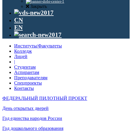
Закрыть
CN
EN
Институты/Факультеты
Колледж
Лицей
|
Студентам
Аспирантам
Преподавателям
Спецпроекты
Контакты
ФЕДЕРАЛЬНЫЙ ПИЛОТНЫЙ ПРОЕКТ
День открытых дверей
Год единства народов России
Год дошкольного образования