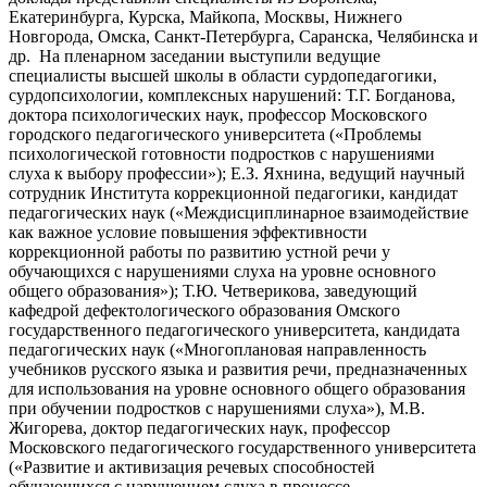
Екатеринбурга, Курска, Майкопа, Москвы, Нижнего
Новгорода, Омска, Санкт-Петербурга, Саранска, Челябинска и
др. На пленарном заседании выступили ведущие
специалисты высшей школы в области сурдопедагогики,
сурдопсихологии, комплексных нарушений: Т.Г. Богданова,
доктора психологических наук, профессор Московского
городского педагогического университета («Проблемы
психологической готовности подростков с нарушениями
слуха к выбору профессии»); Е.З. Яхнина, ведущий научный
сотрудник Института коррекционной педагогики, кандидат
педагогических наук («Междисциплинарное взаимодействие
как важное условие повышения эффективности
коррекционной работы по развитию устной речи у
обучающихся с нарушениями слуха на уровне основного
общего образования»); Т.Ю. Четверикова, заведующий
кафедрой дефектологического образования Омского
государственного педагогического университета, кандидата
педагогических наук («Многоплановая направленность
учебников русского языка и развития речи, предназначенных
для использования на уровне основного общего образования
при обучении подростков с нарушениями слуха»), М.В.
Жигорева, доктор педагогических наук, профессор
Московского педагогического государственного университета
(«Развитие и активизация речевых способностей
обучающихся с нарушением слуха в процессе