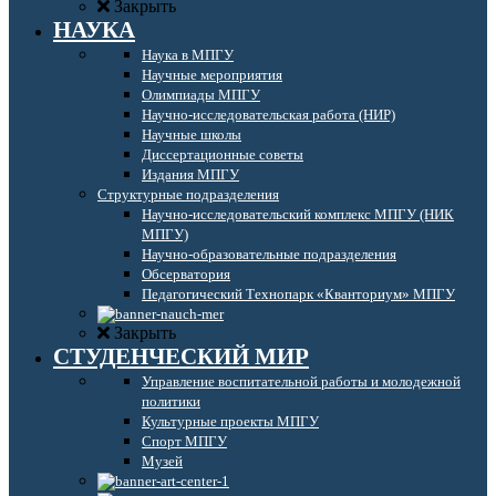
Закрыть
НАУКА
Наука в МПГУ
Научные мероприятия
Олимпиады МПГУ
Научно-исследовательская работа (НИР)
Научные школы
Диссертационные советы
Издания МПГУ
Структурные подразделения
Научно-исследовательский комплекс МПГУ (НИК
МПГУ)
Научно-образовательные подразделения
Обсерватория
Педагогический Технопарк «Кванториум» МПГУ
Закрыть
СТУДЕНЧЕСКИЙ МИР
Управление воспитательной работы и молодежной
политики
Культурные проекты МПГУ
Спорт МПГУ
Музей