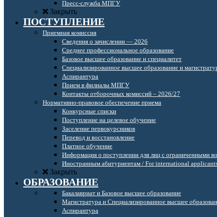
Пресс-служба МПГУ
Закрыть
ПОСТУПЛЕНИЕ
Приемная комиссия
Сведения о зачислении — 2026
Среднее профессиональное образование
Базовое высшее образование и специалитет
Специализированное высшее образование и магистрату
Аспирантура
Прием в филиалы МПГУ
Контакты отборочных комиссий – 2026/27
Нормативно-правовое обеспечение приема
Конкурсные списки
Поступление на целевое обучение
Заселение первокурсников
Перевод и восстановление
Платное обучение
Информация о поступлении для лиц с ограниченными в
Иностранным абитуриентам / For international applicant
Закрыть
ОБРАЗОВАНИЕ
Бакалавриат и Базовое высшее образование
Магистратура и Специализированное высшее образова
Аспирантура