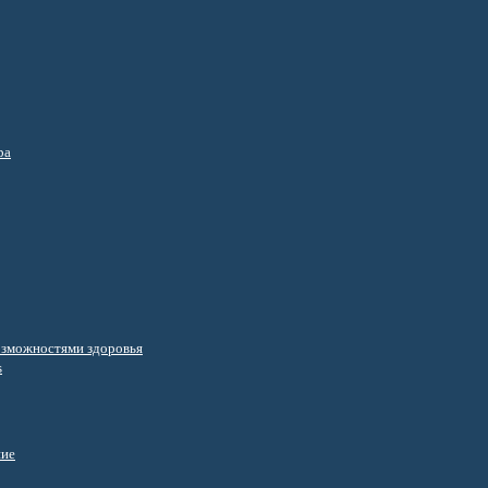
ра
озможностями здоровья
s
ние