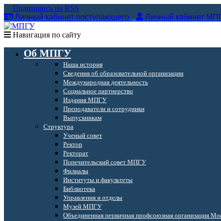
Подпишись на RSS
Личный кабинет поступающего
Личный кабинет МП
Навигация по сайту
Об МПГУ
Наша история
Сведения об образовательной организации
Международная деятельность
Социальное партнерство
Издания МПГУ
Преподаватели и сотрудники
Выпускникам
Структура
Ученый совет
Ректор
Ректорат
Попечительский совет МПГУ
Филиалы
Институты и факультеты
Библиотека
Управления и отделы
Музей МПГУ
Объединенная первичная профсоюзная организация Мос