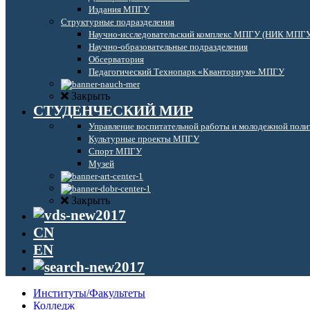
Издания МПГУ
Структурные подразделения
Научно-исследовательский комплекс МПГУ (НИК МПГ
Научно-образовательные подразделения
Обсерватория
Педагогический Технопарк «Кванториум» МПГУ
Закрыть
СТУДЕНЧЕСКИЙ МИР
Управление воспитательной работы и молодежной поли
Культурные проекты МПГУ
Спорт МПГУ
Музей
Закрыть
CN
EN
Институты/Факультеты
Колледж