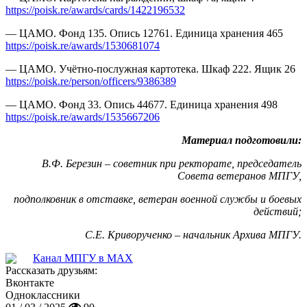
https://poisk.re/awards/cards/1422196532
— ЦАМО. Фонд 135. Опись 12761. Единица хранения 465
https://poisk.re/awards/1530681074
— ЦАМО. Учётно-послужная картотека. Шкаф 222. Ящик 26
https://poisk.re/person/officers/9386389
— ЦАМО. Фонд 33. Опись 44677. Единица хранения 498
https://poisk.re/awards/1535667206
Материал подготовили:
В.Ф. Березин – советник при ректорате, председатель
Совета ветеранов МПГУ,
подполковник в отставке, ветеран военной службы и боевых
действий
;
С.Е. Криворученко – начальник Архива МПГУ.
Канал МПГУ в MAX
Рассказать друзьям:
Вконтакте
Одноклассники