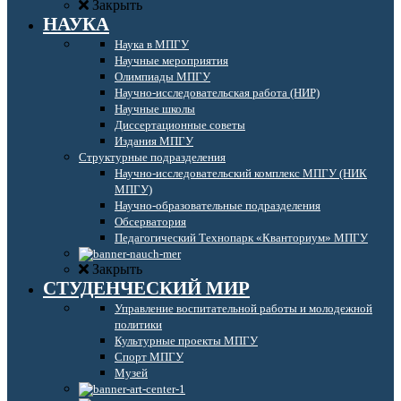
Закрыть
НАУКА
Наука в МПГУ
Научные мероприятия
Олимпиады МПГУ
Научно-исследовательская работа (НИР)
Научные школы
Диссертационные советы
Издания МПГУ
Структурные подразделения
Научно-исследовательский комплекс МПГУ (НИК
МПГУ)
Научно-образовательные подразделения
Обсерватория
Педагогический Технопарк «Кванториум» МПГУ
Закрыть
СТУДЕНЧЕСКИЙ МИР
Управление воспитательной работы и молодежной
политики
Культурные проекты МПГУ
Спорт МПГУ
Музей