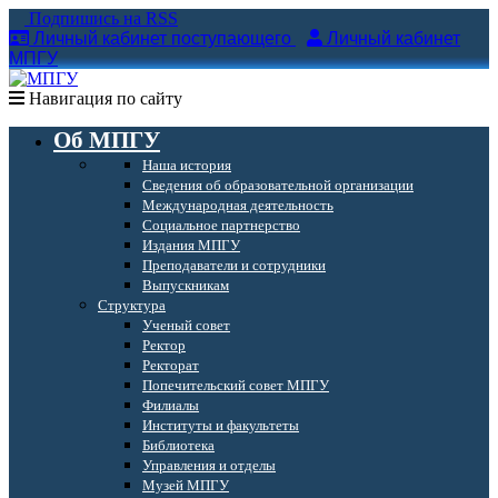
Подпишись на RSS
Личный кабинет поступающего
Личный кабинет
МПГУ
Навигация по сайту
Об МПГУ
Наша история
Сведения об образовательной организации
Международная деятельность
Социальное партнерство
Издания МПГУ
Преподаватели и сотрудники
Выпускникам
Структура
Ученый совет
Ректор
Ректорат
Попечительский совет МПГУ
Филиалы
Институты и факультеты
Библиотека
Управления и отделы
Музей МПГУ