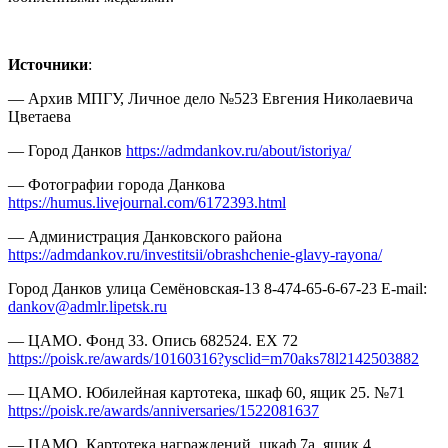
Источники
:
— Архив МПГУ, Личное дело №523 Евгения Николаевича
Цветаева
— Город Данков
https://admdankov.ru/about/istoriya/
— Фотографии города Данкова
https://humus.livejournal.com/6172393.html
— Администрация Данковского района
https://admdankov.ru/investitsii/obrashchenie-glavy-rayona/
Город Данков улица Семёновская-13 8-474-65-6-67-23 E-mail:
dankov@admlr.lipetsk.ru
— ЦАМО. Фонд 33. Опись 682524. ЕХ 72
https://poisk.re/awards/10160316?ysclid=m70aks78l2142503882
— ЦАМО. Юбилейная картотека, шкаф 60, ящик 25. №71
https://poisk.re/awards/anniversaries/1522081637
— ЦАМО. Картотека награждений, шкаф 7а, ящик 4