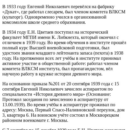
В 1933 году Евгений Николаевич перевёлся на фабрику
«Дукат», где работал слесарем, был членом комитета ВЛКСМ
(культорг). Одновременно учился в организованной
комсомолом школе среднего образования.
В 1934 году Е.Н. Цветаев поступил на исторический
факультет МГПИ имени К. Либкнехта, который окончил с
отличием в 1939 году. Во время обучения в институте прошёл
полный курс Высшей вневойсковой подготовки, был
удостоен звания младшего лейтенанта запаса (пехота) в 1938
году. На протяжении всех лет учёбы в институте принимал
активное участие в общественной работе: работал членом
комитета ВЛКСМ института, был пропагандистом, вёл
научную работу в кружке истории древнего мира.
На основании приказа №201 от 20 сентября 1939 года с 15
сентября Евгений Николаевич зачислен аспирантом по
специальности «История древнего мира» (Основание:
Протокол заседания по зачислению в аспирантуру от
13.00.1939). Во время учёбы в аспирантуре проживал по
адресу: Москва, Первый Спасо-Наливновский переулок, дом
3, квартира 6. На воинском учёте состоял в Москворецком
районном военкомате г. Москвы.