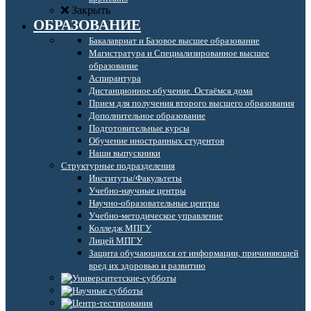
Закрыть
ОБРАЗОВАНИЕ
Бакалавриат и Базовое высшее образование
Магистратура и Специализированное высшее
образование
Аспирантура
Дистанционное обучение. Остаёмся дома
Прием для получения второго высшего образования
Дополнительное образование
Подготовительные курсы
Обучение иностранных студентов
Наши выпускники
Структурные подразделения
Институты/Факультеты
Учебно-научные центры
Научно-образовательные центры
Учебно-методическое управление
Колледж МПГУ
Лицей МПГУ
Защита обучающихся от информации, причиняющей
вред их здоровью и развитию