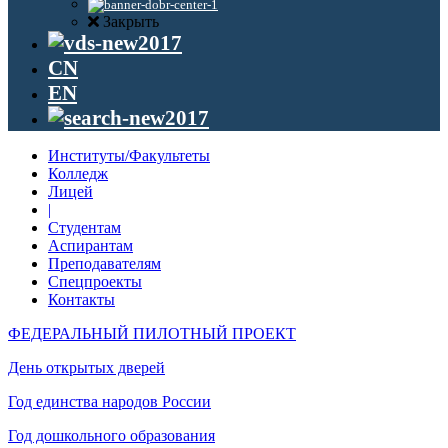
Закрыть
CN
EN
Институты/Факультеты
Колледж
Лицей
|
Студентам
Аспирантам
Преподавателям
Спецпроекты
Контакты
ФЕДЕРАЛЬНЫЙ ПИЛОТНЫЙ ПРОЕКТ
День открытых дверей
Год единства народов России
Год дошкольного образования