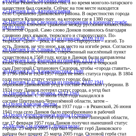
24-Цветаев Е.Н. Автобиография
в состав Рязанского княжества, а во время монголо-татарского
нашествия был сожжён. Сейчас на том месте находится
25-Цветаев Е.Н. Автобиография
село Стрешнево Данковского района. В окрестностях города
находится Куликово поле, на котором где в 1380 году
26-Цветаев Е.Н. Сведения об отношении к военной службе.
произошло ключевое сражение между русскими княжествами
04.07.1939
и Золотой Ордой. Само слово Донков появилось благодаря
слиянию двух языков, тюркского и старорусского. По-
27-Цветаев Е.Н. Выписка из приказа. 20.09.1939
тюркски «Дон» – река, а «ков» по-старорусски – изгиб. То
есть, Донков, не что иное, как место на изгибе реки. Согласно
28-Цветаев Е.Н. Спрака. 09.1939
письменным источникам, современный населённый пункт
существовал в 1568 году, когда в Данков были направлены
29-Цветаев Е.Н. Выписка из приказа. 23.12.1939
князь Владимир Константинович Курлятев и боярский
сын Григорий Степанович Сидоров, чтобы «города ставить».
30-Цветаев Е.Н. Характеристика. 1940
В 1796-1804 и 1924-1957 годах не имел статуса города. В 1804
году получил статус уездного города; был
31-Цветаев Е.Н. Выписка из приказа. 23.07.1941
образован Данковский уезд в составе Рязанской губернии. В
1924 году Данков потерял статус города, а уезд был
32-Цветаев Е.Н. Справка. 20.12.1941
ликвидирован. С 30 июля 1928 года находился в
составе Центрально-Чернозёмной области, затем –
33-Орден Красной Звезды
Воронежской; с 26 сентября 1937 года – в Рязанской, 26 июня
1941 года село Данков было преобразовано в рабочий
34-Орден Отечественной войны I степени
посёлок, с 6 января 1954 года – в составе Липецкой области,
где 17 февраля 1957 года Данков получил нынешний статус
35-Медаль «За оборону Ленинграда»
города. 25 марта 2005 года был принят герб Данковского
района был принят 25 марта 2005 года. Основой герба стал