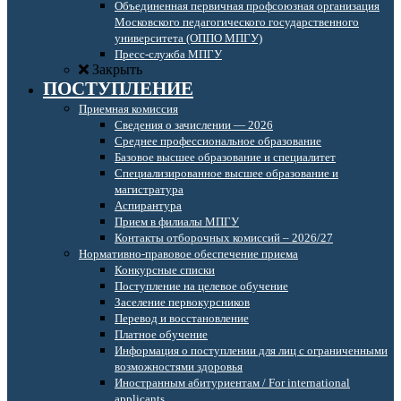
Объединенная первичная профсоюзная организация
Московского педагогического государственного
университета (ОППО МПГУ)
Пресс-служба МПГУ
Закрыть
ПОСТУПЛЕНИЕ
Приемная комиссия
Сведения о зачислении — 2026
Среднее профессиональное образование
Базовое высшее образование и специалитет
Специализированное высшее образование и
магистратура
Аспирантура
Прием в филиалы МПГУ
Контакты отборочных комиссий – 2026/27
Нормативно-правовое обеспечение приема
Конкурсные списки
Поступление на целевое обучение
Заселение первокурсников
Перевод и восстановление
Платное обучение
Информация о поступлении для лиц с ограниченными
возможностями здоровья
Иностранным абитуриентам / For international
applicants