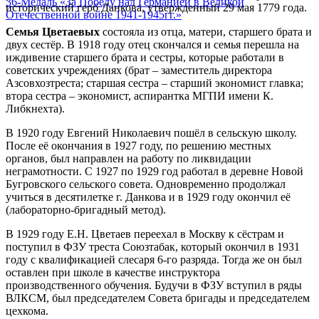
36-Медаль «За Победу над Германией в Великой
исторический герб Данкова, утвержденный 29 мая 1779 года.
Отечественной войне 1941-1945гг.»
Семья Цветаевых
состояла из отца, матери, старшего брата и
двух сестёр. В 1918 году отец скончался и семья перешла на
иждивение старшего брата и сестры, которые работали в
советских учреждениях (брат – заместитель директора
Азсовхозтреста; старшая сестра – старший экономист главка;
втора сестра – экономист, аспирантка МГПИ имени К.
Либкнехта).
В 1920 году Евгений Николаевич пошёл в сельскую школу.
После её окончания в 1927 году, по решению местных
органов, был направлен на работу по ликвидации
неграмотности. С 1927 по 1929 год работал в деревне Новой
Бугровского сельского совета. Одновременно продолжал
учиться в десятилетке г. Данкова и в 1929 году окончил её
(лабораторно-бригадный метод).
В 1929 году Е.Н. Цветаев переехал в Москву к сёстрам и
поступил в ФЗУ треста Союзтабак, который окончил в 1931
году с квалификацией слесаря 6-го разряда. Тогда же он был
оставлен при школе в качестве инструктора
производственного обучения. Будучи в ФЗУ вступил в ряды
ВЛКСМ, был председателем Совета бригады и председателем
цехкома.