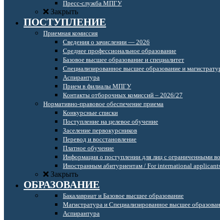
Пресс-служба МПГУ
Закрыть
ПОСТУПЛЕНИЕ
Приемная комиссия
Сведения о зачислении — 2026
Среднее профессиональное образование
Базовое высшее образование и специалитет
Специализированное высшее образование и магистрату
Аспирантура
Прием в филиалы МПГУ
Контакты отборочных комиссий – 2026/27
Нормативно-правовое обеспечение приема
Конкурсные списки
Поступление на целевое обучение
Заселение первокурсников
Перевод и восстановление
Платное обучение
Информация о поступлении для лиц с ограниченными в
Иностранным абитуриентам / For international applicant
Закрыть
ОБРАЗОВАНИЕ
Бакалавриат и Базовое высшее образование
Магистратура и Специализированное высшее образова
Аспирантура