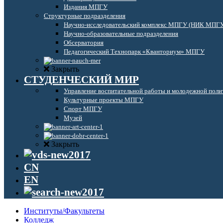
Издания МПГУ
Структурные подразделения
Научно-исследовательский комплекс МПГУ (НИК МПГ
Научно-образовательные подразделения
Обсерватория
Педагогический Технопарк «Кванториум» МПГУ
Закрыть
СТУДЕНЧЕСКИЙ МИР
Управление воспитательной работы и молодежной поли
Культурные проекты МПГУ
Спорт МПГУ
Музей
Закрыть
CN
EN
Институты/Факультеты
Колледж