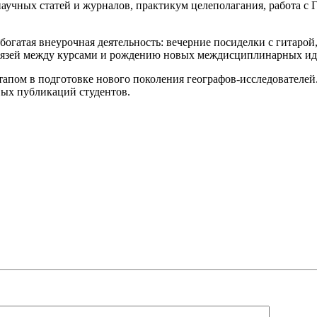
научных статей и журналов, практикум целеполагания, работа с
гатая внеурочная деятельность: вечерние посиделки с гитарой
связей между курсами и рождению новых междисциплинарных ид
апом в подготовке нового поколения географов-исследователей
вых публикаций студентов.