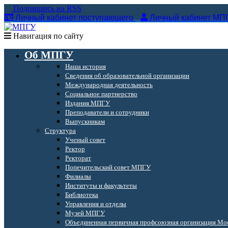
Подпишись на RSS
Личный кабинет поступающего
Личный кабинет МП
Навигация по сайту
Об МПГУ
Наша история
Сведения об образовательной организации
Международная деятельность
Социальное партнерство
Издания МПГУ
Преподаватели и сотрудники
Выпускникам
Структура
Ученый совет
Ректор
Ректорат
Попечительский совет МПГУ
Филиалы
Институты и факультеты
Библиотека
Управления и отделы
Музей МПГУ
Объединенная первичная профсоюзная организация Мос