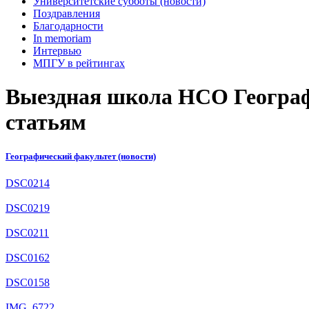
Университетские субботы (новости)
Поздравления
Благодарности
In memoriam
Интервью
МПГУ в рейтингах
Выездная школа НСО Географ
статьям
Географический факультет (новости)
DSC0214
DSC0219
DSC0211
DSC0162
DSC0158
IMG_6722