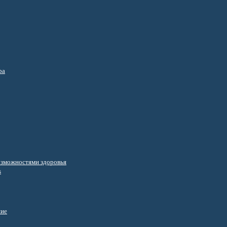
ра
озможностями здоровья
s
ние