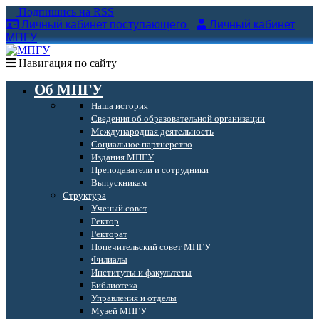
Подпишись на RSS
Личный кабинет поступающего
Личный кабинет
МПГУ
Навигация по сайту
Об МПГУ
Наша история
Сведения об образовательной организации
Международная деятельность
Социальное партнерство
Издания МПГУ
Преподаватели и сотрудники
Выпускникам
Структура
Ученый совет
Ректор
Ректорат
Попечительский совет МПГУ
Филиалы
Институты и факультеты
Библиотека
Управления и отделы
Музей МПГУ