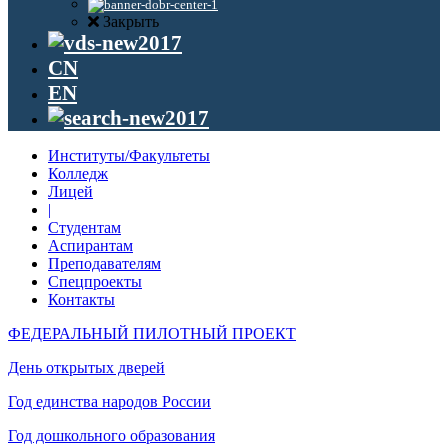
Закрыть
CN
EN
Институты/Факультеты
Колледж
Лицей
|
Студентам
Аспирантам
Преподавателям
Спецпроекты
Контакты
ФЕДЕРАЛЬНЫЙ ПИЛОТНЫЙ ПРОЕКТ
День открытых дверей
Год единства народов России
Год дошкольного образования