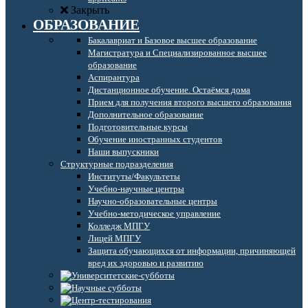
Закрыть
ОБРАЗОВАНИЕ
Бакалавриат и Базовое высшее образование
Магистратура и Специализированное высшее
образование
Аспирантура
Дистанционное обучение. Остаёмся дома
Прием для получения второго высшего образования
Дополнительное образование
Подготовительные курсы
Обучение иностранных студентов
Наши выпускники
Структурные подразделения
Институты/Факультеты
Учебно-научные центры
Научно-образовательные центры
Учебно-методическое управление
Колледж МПГУ
Лицей МПГУ
Защита обучающихся от информации, причиняющей
вред их здоровью и развитию