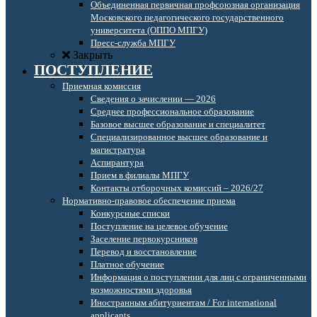
Объединенная первичная профсоюзная организация
Московского педагогического государственного
университета (ОППО МПГУ)
Пресс-служба МПГУ
Закрыть
ПОСТУПЛЕНИЕ
Приемная комиссия
Сведения о зачислении — 2026
Среднее профессиональное образование
Базовое высшее образование и специалитет
Специализированное высшее образование и
магистратура
Аспирантура
Прием в филиалы МПГУ
Контакты отборочных комиссий – 2026/27
Нормативно-правовое обеспечение приема
Конкурсные списки
Поступление на целевое обучение
Заселение первокурсников
Перевод и восстановление
Платное обучение
Информация о поступлении для лиц с ограниченными
возможностями здоровья
Иностранным абитуриентам / For international
applicants