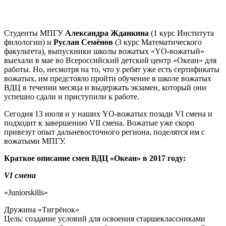
Студенты МПГУ
Александра Жданкина
(1 курс Института
филологии) и
Руслан Семёнов
(3 курс Математического
факультета), выпускники школы вожатых «YO-вожатый»
выехали в мае во Всероссийский детский центр «Океан» для
работы. Но, несмотря на то, что у ребят уже есть сертификаты
вожатых, им предстояло пройти обучение в школе вожатых
ВДЦ в течении месяца и выдержать экзамен, который они
успешно сдали и приступили к работе.
Сегодня 13 июля и у наших YO-вожатых позади VI смена и
подходит к завершению VII смена. Вожатые уже скоро
привезут опыт дальневосточного региона, поделятся им с
вожатыми МПГУ.
Краткое описание смен ВДЦ «Океан» в 2017 году:
VI смена
«Juniorskills»
Дружина «Тигрёнок»
Цель: создание условий для освоения старшеклассниками