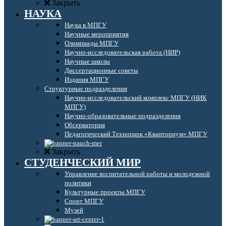
Закрыть
НАУКА
Наука в МПГУ
Научные мероприятия
Олимпиады МПГУ
Научно-исследовательская работа (НИР)
Научные школы
Диссертационные советы
Издания МПГУ
Структурные подразделения
Научно-исследовательский комплекс МПГУ (НИК
МПГУ)
Научно-образовательные подразделения
Обсерватория
Педагогический Технопарк «Кванториум» МПГУ
Закрыть
СТУДЕНЧЕСКИЙ МИР
Управление воспитательной работы и молодежной
политики
Культурные проекты МПГУ
Спорт МПГУ
Музей