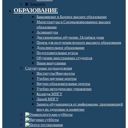
Закрыть
ОБРАЗОВАНИЕ
Бакалавриат и Базовое высшее образование
Магистратура и Специализированное высшее
образование
Аспирантура
Дистанционное обучение. Остаёмся дома
Прием для получения второго высшего образования
Дополнительное образование
Подготовительные курсы
Обучение иностранных студентов
Наши выпускники
Структурные подразделения
Институты/Факультеты
Учебно-научные центры
Научно-образовательные центры
Учебно-методическое управление
Колледж МПГУ
Лицей МПГУ
Защита обучающихся от информации, причиняющей
вред их здоровью и развитию