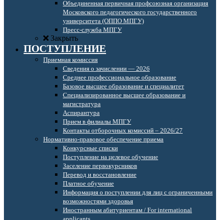
Объединенная первичная профсоюзная организация
Московского педагогического государственного
университета (ОППО МПГУ)
Пресс-служба МПГУ
Закрыть
ПОСТУПЛЕНИЕ
Приемная комиссия
Сведения о зачислении — 2026
Среднее профессиональное образование
Базовое высшее образование и специалитет
Специализированное высшее образование и
магистратура
Аспирантура
Прием в филиалы МПГУ
Контакты отборочных комиссий – 2026/27
Нормативно-правовое обеспечение приема
Конкурсные списки
Поступление на целевое обучение
Заселение первокурсников
Перевод и восстановление
Платное обучение
Информация о поступлении для лиц с ограниченными
возможностями здоровья
Иностранным абитуриентам / For international
applicants