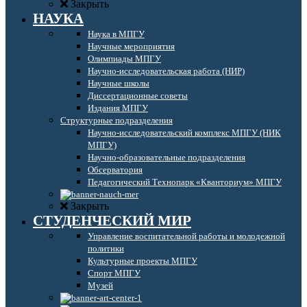
Закрыть
НАУКА
Наука в МПГУ
Научные мероприятия
Олимпиады МПГУ
Научно-исследовательская работа (НИР)
Научные школы
Диссертационные советы
Издания МПГУ
Структурные подразделения
Научно-исследовательский комплекс МПГУ (НИК
МПГУ)
Научно-образовательные подразделения
Обсерватория
Педагогический Технопарк «Кванториум» МПГУ
Закрыть
СТУДЕНЧЕСКИЙ МИР
Управление воспитательной работы и молодежной
политики
Культурные проекты МПГУ
Спорт МПГУ
Музей