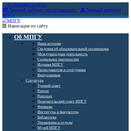
Подпишись на RSS
Личный кабинет поступающего
Личный кабинет
МПГУ
Навигация по сайту
Об МПГУ
Наша история
Сведения об образовательной организации
Международная деятельность
Социальное партнерство
Издания МПГУ
Преподаватели и сотрудники
Выпускникам
Структура
Ученый совет
Ректор
Ректорат
Попечительский совет МПГУ
Филиалы
Институты и факультеты
Библиотека
Управления и отделы
Музей МПГУ