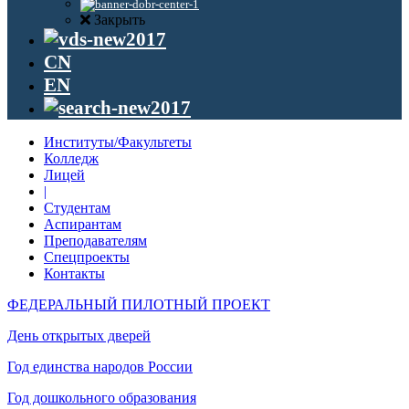
Закрыть
CN
EN
Институты/Факультеты
Колледж
Лицей
|
Студентам
Аспирантам
Преподавателям
Спецпроекты
Контакты
ФЕДЕРАЛЬНЫЙ ПИЛОТНЫЙ ПРОЕКТ
День открытых дверей
Год единства народов России
Год дошкольного образования