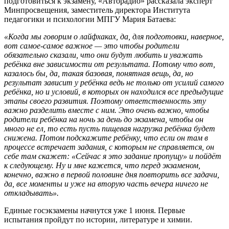
подготовиться к экзамену, «Авторадио» рассказала эксперт
Минпросвещения, заместитель директора Института
педагогики и психологии
МПГУ
Мария Батаева:
«Когда мы говорим о лайфхаках, да, для подготовки, наверное,
вот самое-самое важное — это чтобы родители
обязательно сказали, что они будут любить и уважать
ребёнка вне зависимости от результата. Потому что вот,
казалось бы, да, такая базовая, понятная вещь, да, но
результат зависит у ребёнка ведь не только от усилий самого
ребёнка, но и условий, в которых он находился все предыдущие
этапы своего развития. Поэтому ответственность эту
важно разделить вместе с ним. Это очень важно, чтобы
родители ребёнка на ночь за день до экзамена, чтобы он
много не ел, то есть пусть пищевая нагрузка ребёнка будет
снижена. Потом подскажите ребёнку, что если он там в
процессе встречает задания, с которым не справляется, он
себе там скажет: «Сейчас я это задание пропущу» и пойдёт
к следующему. Ну и мне кажется, что перед экзаменом,
конечно, важно в первой половине дня повторить все задачи,
да, все моменты и уже на вторую часть вечера ничего не
откладывать».
Единые госэкзамены начнутся уже 1 июня. Первые
испытания пройдут по истории, литературе и химии.