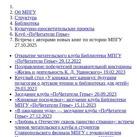
Об МПГУ
Структура
Библиотека
Культурно-просветительские проекты
Клуб «ПоЧитатели Герье»
Встреча с авторами новых книг по истории МПГУ
27.10.2025
Открытие читательского клуба Библиотеки МПГУ
«ПоЧитатели Герье» 29.12.2022
Поздравление победителей познавательной викторины
«Жизнь и деятельность К. Д. Ушинского» 19.02.2023
Круглый стол «У книжки нет каникул: будущим
педагогам о детском чтении и библиотеках для детей»
29.03.2023
Заседание клуба «ПоЧитатели Герье» 20.09.2023
«Книжные посиделки»: заседание клуба Библиотеки
МПГУ «ПоЧитатели Герье» 15.11.2023
«В ожидании чуда» — заседание клуба «ПоЧитатели
Герье» 27.12.2023
«Любовь к Отечеству сквозь таинство страниц»: встреча
членов читательского клуба и студентов
Ставропольского филиала МПГУ с руководителем