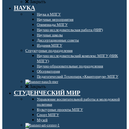
Закрыть
НАУКА
Наука в МПГУ
Научные мероприятия
Олимпиады МПГУ
Научно-исследовательская работа (НИР)
Научные школы
Диссертационные советы
Издания МПГУ
Структурные подразделения
Научно-исследовательский комплекс МПГУ (НИК
МПГУ)
Научно-образовательные подразделения
Обсерватория
Педагогический Технопарк «Кванториум» МПГУ
Закрыть
СТУДЕНЧЕСКИЙ МИР
Управление воспитательной работы и молодежной
политики
Культурные проекты МПГУ
Спорт МПГУ
Музей