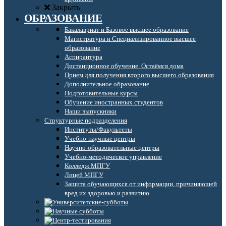
Закрыть
ОБРАЗОВАНИЕ
Бакалавриат и Базовое высшее образование
Магистратура и Специализированное высшее
образование
Аспирантура
Дистанционное обучение. Остаёмся дома
Прием для получения второго высшего образования
Дополнительное образование
Подготовительные курсы
Обучение иностранных студентов
Наши выпускники
Структурные подразделения
Институты/Факультеты
Учебно-научные центры
Научно-образовательные центры
Учебно-методическое управление
Колледж МПГУ
Лицей МПГУ
Защита обучающихся от информации, причиняющей
вред их здоровью и развитию