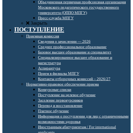
Объединенная первичная профсоюзная организация
Московского педагогического государственного
университета (ОППО МПГУ)
Пресс-служба МПГУ
Закрыть
ПОСТУПЛЕНИЕ
Приемная комиссия
Сведения о зачислении — 2026
Среднее профессиональное образование
Базовое высшее образование и специалитет
Специализированное высшее образование и
магистратура
Аспирантура
Прием в филиалы МПГУ
Контакты отборочных комиссий – 2026/27
Нормативно-правовое обеспечение приема
Конкурсные списки
Поступление на целевое обучение
Заселение первокурсников
Перевод и восстановление
Платное обучение
Информация о поступлении для лиц с ограниченными
возможностями здоровья
Иностранным абитуриентам / For international
applicants