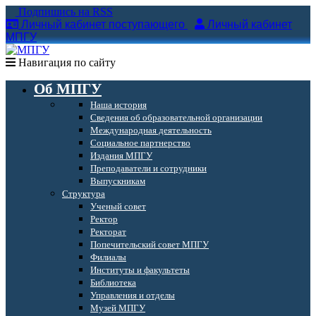
Подпишись на RSS
Личный кабинет поступающего
Личный кабинет
МПГУ
Навигация по сайту
Об МПГУ
Наша история
Сведения об образовательной организации
Международная деятельность
Социальное партнерство
Издания МПГУ
Преподаватели и сотрудники
Выпускникам
Структура
Ученый совет
Ректор
Ректорат
Попечительский совет МПГУ
Филиалы
Институты и факультеты
Библиотека
Управления и отделы
Музей МПГУ