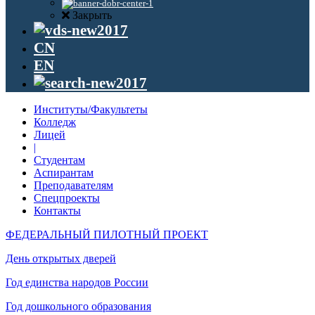
Закрыть
CN
EN
Институты/Факультеты
Колледж
Лицей
|
Студентам
Аспирантам
Преподавателям
Спецпроекты
Контакты
ФЕДЕРАЛЬНЫЙ ПИЛОТНЫЙ ПРОЕКТ
День открытых дверей
Год единства народов России
Год дошкольного образования