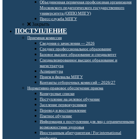
Объединенная первичная профсоюзная организация
Московского педагогического государственного
университета (ОППО МПГУ)
Пресс-служба МПГУ
Закрыть
ПОСТУПЛЕНИЕ
Приемная комиссия
Сведения о зачислении — 2026
Среднее профессиональное образование
Базовое высшее образование и специалитет
Специализированное высшее образование и
магистратура
Аспирантура
Прием в филиалы МПГУ
Контакты отборочных комиссий – 2026/27
Нормативно-правовое обеспечение приема
Конкурсные списки
Поступление на целевое обучение
Заселение первокурсников
Перевод и восстановление
Платное обучение
Информация о поступлении для лиц с ограниченными
возможностями здоровья
Иностранным абитуриентам / For international
applicants