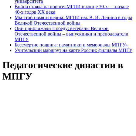
университета
Война стояла на пороге: МГПИ в конце 30-х — начале
40-х годов XX века
Мы этой памяти верны: МГПИ им. В. И. Ленина в годы
Великой Отечественной войны
Они приближали Победу: ветераны Великой
Отечественной войны – выпускники и преподаватели
МПГУ
Бессмертие подвига: памятники и мемориалы МПГУ»
Учительский маршрут на карте России: филиалы МПГУ
Педагогические династии в
МПГУ