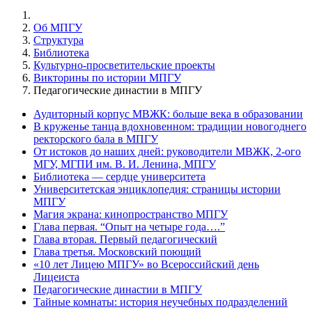
Об МПГУ
Структура
Библиотека
Культурно-просветительские проекты
Викторины по истории МПГУ
Педагогические династии в МПГУ
Аудиторный корпус МВЖК: больше века в образовании
В круженье танца вдохновенном: традиции новогоднего
ректорского бала в МПГУ
От истоков до наших дней: руководители МВЖК, 2-ого
МГУ, МГПИ им. В. И. Ленина, МПГУ
Библиотека — сердце университета
Университетская энциклопедия: страницы истории
МПГУ
Магия экрана: кинопространство МПГУ
Глава первая. “Опыт на четыре года….”
Глава вторая. Первый педагогический
Глава третья. Московский поющий
«10 лет Лицею МПГУ» во Всероссийский день
Лицеиста
Педагогические династии в МПГУ
Тайные комнаты: история неучебных подразделений