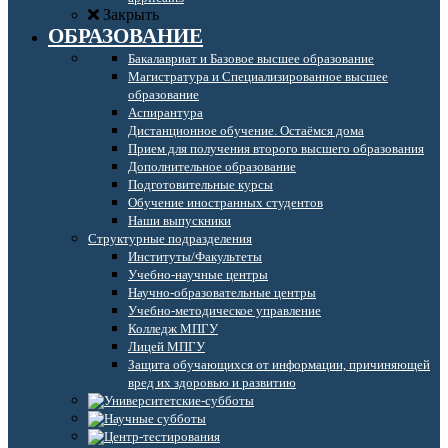
Закрыть
ОБРАЗОВАНИЕ
Бакалавриат и Базовое высшее образование
Магистратура и Специализированное высшее
образование
Аспирантура
Дистанционное обучение. Остаёмся дома
Прием для получения второго высшего образования
Дополнительное образование
Подготовительные курсы
Обучение иностранных студентов
Наши выпускники
Структурные подразделения
Институты/Факультеты
Учебно-научные центры
Научно-образовательные центры
Учебно-методическое управление
Колледж МПГУ
Лицей МПГУ
Защита обучающихся от информации, причиняющей
вред их здоровью и развитию