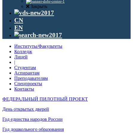
Закрыть
CN
EN
Институты/Факультеты
Колледж
Лицей
|
Студентам
Аспирантам
Преподавателям
Спецпроекты
Контакты
ФЕДЕРАЛЬНЫЙ ПИЛОТНЫЙ ПРОЕКТ
День открытых дверей
Год единства народов России
Год дошкольного образования