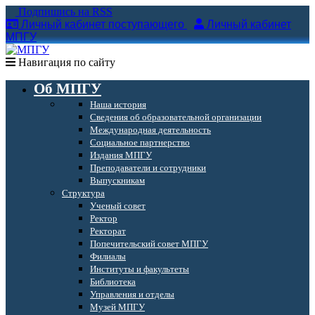
Подпишись на RSS
Личный кабинет поступающего
Личный кабинет
МПГУ
Навигация по сайту
Об МПГУ
Наша история
Сведения об образовательной организации
Международная деятельность
Социальное партнерство
Издания МПГУ
Преподаватели и сотрудники
Выпускникам
Структура
Ученый совет
Ректор
Ректорат
Попечительский совет МПГУ
Филиалы
Институты и факультеты
Библиотека
Управления и отделы
Музей МПГУ