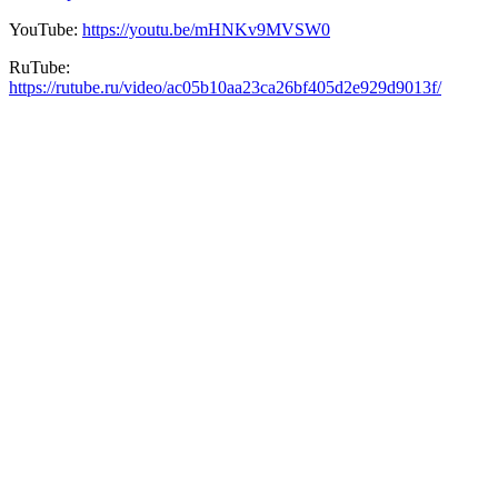
YouTube:
https://youtu.be/mHNKv9MVSW0
RuTube:
https://rutube.ru/video/ac05b10aa23ca26bf405d2e929d9013f/