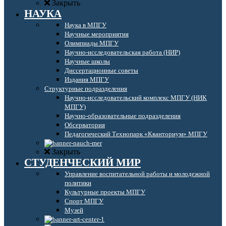
Закрыть
НАУКА
Наука в МПГУ
Научные мероприятия
Олимпиады МПГУ
Научно-исследовательская работа (НИР)
Научные школы
Диссертационные советы
Издания МПГУ
Структурные подразделения
Научно-исследовательский комплекс МПГУ (НИК
МПГУ)
Научно-образовательные подразделения
Обсерватория
Педагогический Технопарк «Кванториум» МПГУ
Закрыть
СТУДЕНЧЕСКИЙ МИР
Управление воспитательной работы и молодежной
политики
Культурные проекты МПГУ
Спорт МПГУ
Музей