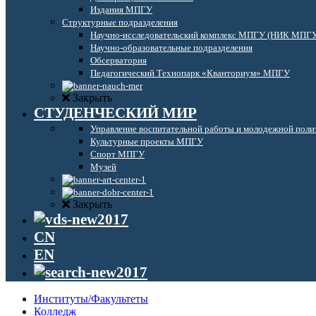
Издания МПГУ
Структурные подразделения
Научно-исследовательский комплекс МПГУ (НИК МПГ
Научно-образовательные подразделения
Обсерватория
Педагогический Технопарк «Кванториум» МПГУ
Закрыть
СТУДЕНЧЕСКИЙ МИР
Управление воспитательной работы и молодежной поли
Культурные проекты МПГУ
Спорт МПГУ
Музей
Закрыть
CN
EN
Институты/Факультеты
Колледж