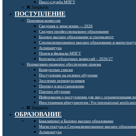
Пресс-служба МПГУ
Закрыть
ПОСТУПЛЕНИЕ
Приемная комиссия
Сведения о зачислении — 2026
Среднее профессиональное образование
Базовое высшее образование и специалитет
Специализированное высшее образование и магистрату
Аспирантура
Прием в филиалы МПГУ
Контакты отборочных комиссий – 2026/27
Нормативно-правовое обеспечение приема
Конкурсные списки
Поступление на целевое обучение
Заселение первокурсников
Перевод и восстановление
Платное обучение
Информация о поступлении для лиц с ограниченными в
Иностранным абитуриентам / For international applicant
Закрыть
ОБРАЗОВАНИЕ
Бакалавриат и Базовое высшее образование
Магистратура и Специализированное высшее образова
Аспирантура