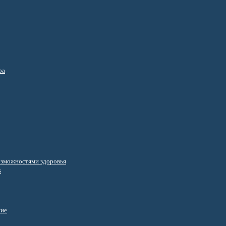
ра
озможностями здоровья
s
ние