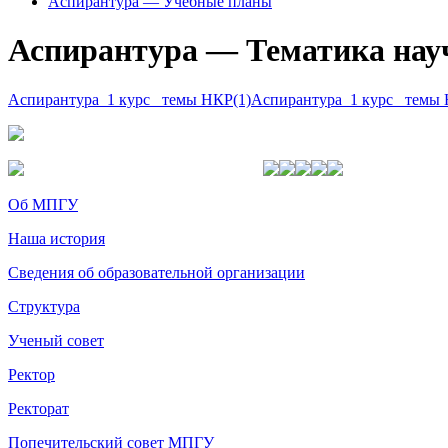
Аспирантура — Учебные планы
Аспирантура — Тематика нау
Аспирантура_1 курс_ темы НКР(1)
Аспирантура_1 курс_ темы
Об МПГУ
Наша история
Сведения об образовательной организации
Структура
Ученый совет
Ректор
Ректорат
Попечительский совет МПГУ