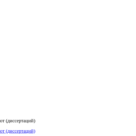
т (диссертаций)
т (диссертаций)