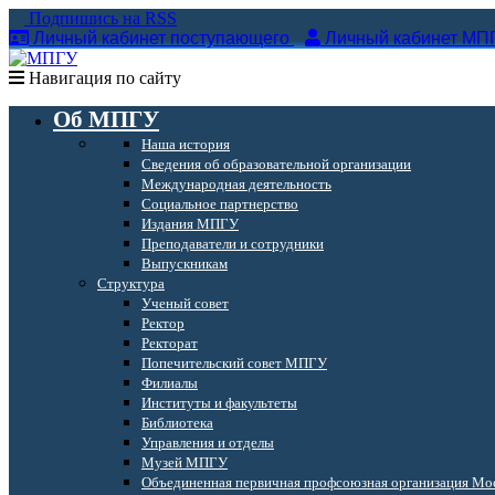
Подпишись на RSS
Личный кабинет поступающего
Личный кабинет МП
Навигация по сайту
Об МПГУ
Наша история
Сведения об образовательной организации
Международная деятельность
Социальное партнерство
Издания МПГУ
Преподаватели и сотрудники
Выпускникам
Структура
Ученый совет
Ректор
Ректорат
Попечительский совет МПГУ
Филиалы
Институты и факультеты
Библиотека
Управления и отделы
Музей МПГУ
Объединенная первичная профсоюзная организация Мос