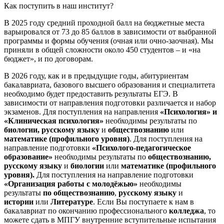
Как поступить в наш институт?
В 2025 году средний проходной балл на бюджетные места
варьировался от 73 до 85 баллов в зависимости от выбранной
программы и формы обучения (очная или очно-заочная). Мы
приняли в общей сложности около 450 студентов – и «на
бюджет», и по договорам.
В 2026 году, как и в предыдущие годы, абитуриентам
бакалавриата, базового высшего образования и специалитета
необходимо будет предоставить результаты ЕГЭ. В
зависимости от направления подготовки различается и набор
экзаменов. Для поступления на направления
«Психология» и
«Клиническая психология»
необходимы результаты по
биологии, русскому языку
и
обществознанию
или
математике (профильного уровня)
. Для поступления на
направление подготовки
«Психолого-педагогическое
образование»
необходимы результаты по
обществознанию,
русскому языку
и
биологии
или
математике (профильного
уровня).
Для поступления на направление подготовки
«Организация работы с молодёжью»
необходимы
результаты
по обществознанию
,
русскому языку
и
истории
или
Литературе
. Если Вы поступаете к нам в
бакалавриат по окончанию профессионального
колледжа
, то
можете сдать в МПГУ внутренние вступительные испытания