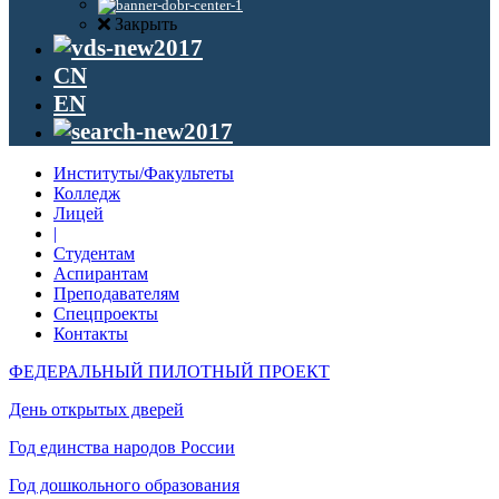
Закрыть
CN
EN
Институты/Факультеты
Колледж
Лицей
|
Студентам
Аспирантам
Преподавателям
Спецпроекты
Контакты
ФЕДЕРАЛЬНЫЙ ПИЛОТНЫЙ ПРОЕКТ
День открытых дверей
Год единства народов России
Год дошкольного образования