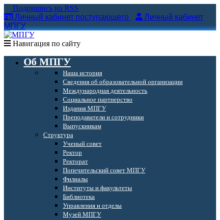
Подпишись на RSS
Личный кабинет поступающего
Личный кабинет
МПГУ
Навигация по сайту
Об МПГУ
Наша история
Сведения об образовательной организации
Международная деятельность
Социальное партнерство
Издания МПГУ
Преподаватели и сотрудники
Выпускникам
Структура
Ученый совет
Ректор
Ректорат
Попечительский совет МПГУ
Филиалы
Институты и факультеты
Библиотека
Управления и отделы
Музей МПГУ