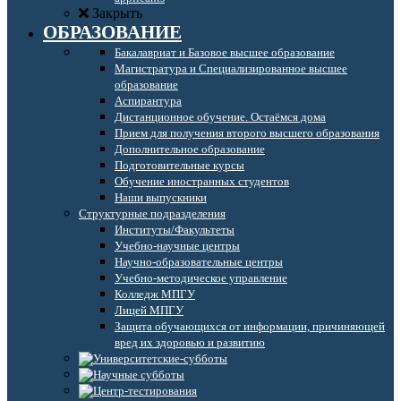
Закрыть
ОБРАЗОВАНИЕ
Бакалавриат и Базовое высшее образование
Магистратура и Специализированное высшее
образование
Аспирантура
Дистанционное обучение. Остаёмся дома
Прием для получения второго высшего образования
Дополнительное образование
Подготовительные курсы
Обучение иностранных студентов
Наши выпускники
Структурные подразделения
Институты/Факультеты
Учебно-научные центры
Научно-образовательные центры
Учебно-методическое управление
Колледж МПГУ
Лицей МПГУ
Защита обучающихся от информации, причиняющей
вред их здоровью и развитию