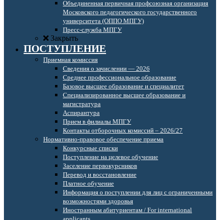
Объединенная первичная профсоюзная организация
Московского педагогического государственного
университета (ОППО МПГУ)
Пресс-служба МПГУ
Закрыть
ПОСТУПЛЕНИЕ
Приемная комиссия
Сведения о зачислении — 2026
Среднее профессиональное образование
Базовое высшее образование и специалитет
Специализированное высшее образование и
магистратура
Аспирантура
Прием в филиалы МПГУ
Контакты отборочных комиссий – 2026/27
Нормативно-правовое обеспечение приема
Конкурсные списки
Поступление на целевое обучение
Заселение первокурсников
Перевод и восстановление
Платное обучение
Информация о поступлении для лиц с ограниченными
возможностями здоровья
Иностранным абитуриентам / For international
applicants