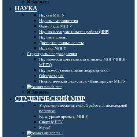
Закрыть
НАУКА
Наука в МПГУ
Научные мероприятия
Олимпиады МПГУ
Научно-исследовательская работа (НИР)
Научные школы
Диссертационные советы
Издания МПГУ
Структурные подразделения
Научно-исследовательский комплекс МПГУ (НИК
МПГУ)
Научно-образовательные подразделения
Обсерватория
Педагогический Технопарк «Кванториум» МПГУ
Закрыть
СТУДЕНЧЕСКИЙ МИР
Управление воспитательной работы и молодежной
политики
Культурные проекты МПГУ
Спорт МПГУ
Музей