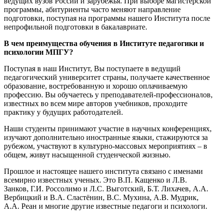
ведущих вузов России и зарубежья. При выборе магистерской
программы, абитуриенты часто меняют направление
подготовки, поступая на программы нашего Института после
непрофильной подготовки в бакалавриате.
В чем преимущества обучения в Институте педагогики и
психологии МПГУ?
Поступая в наш Институт, Вы поступаете в ведущий
педагогический университет страны, получаете качественное
образование, востребованную и хорошо оплачиваемую
профессию. Вы обучаетесь у преподавателей-профессионалов,
известных во всем мире авторов учебников, проходите
практику у будущих работодателей.
Наши студенты принимают участие в научных конференциях,
изучают дополнительно иностранные языки, стажируются за
рубежом, участвуют в культурно-массовых мероприятиях – в
общем, живут насыщенной студенческой жизнью.
Прошлое и настоящее нашего института связано с именами
всемирно известных ученых. Это В.П. Кащенко и Л.В.
Занков, Г.И. Россолимо и Л.С. Выготский, Б.Т. Лихачев, А.А.
Вербицкий и В.А. Сластёнин, В.С. Мухина, А.В. Мудрик,
А.А. Реан и многие другие известные педагоги и психологи.