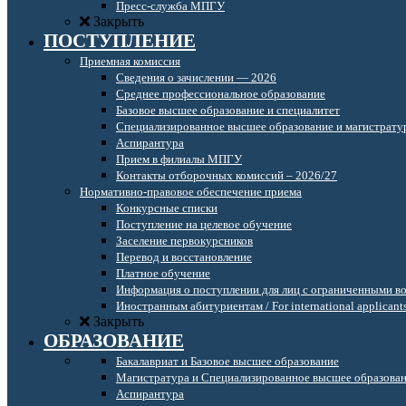
Пресс-служба МПГУ
Закрыть
ПОСТУПЛЕНИЕ
Приемная комиссия
Сведения о зачислении — 2026
Среднее профессиональное образование
Базовое высшее образование и специалитет
Специализированное высшее образование и магистрату
Аспирантура
Прием в филиалы МПГУ
Контакты отборочных комиссий – 2026/27
Нормативно-правовое обеспечение приема
Конкурсные списки
Поступление на целевое обучение
Заселение первокурсников
Перевод и восстановление
Платное обучение
Информация о поступлении для лиц с ограниченными в
Иностранным абитуриентам / For international applicant
Закрыть
ОБРАЗОВАНИЕ
Бакалавриат и Базовое высшее образование
Магистратура и Специализированное высшее образова
Аспирантура