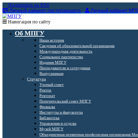
Подпишись на RSS
Личный кабинет поступающего
Личный кабинет МП
Навигация по сайту
Об МПГУ
Наша история
Сведения об образовательной организации
Международная деятельность
Социальное партнерство
Издания МПГУ
Преподаватели и сотрудники
Выпускникам
Структура
Ученый совет
Ректор
Ректорат
Попечительский совет МПГУ
Филиалы
Институты и факультеты
Библиотека
Управления и отделы
Музей МПГУ
Объединенная первичная профсоюзная организация Мос