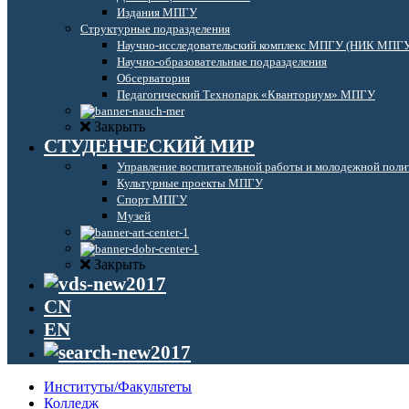
Издания МПГУ
Структурные подразделения
Научно-исследовательский комплекс МПГУ (НИК МПГ
Научно-образовательные подразделения
Обсерватория
Педагогический Технопарк «Кванториум» МПГУ
Закрыть
СТУДЕНЧЕСКИЙ МИР
Управление воспитательной работы и молодежной поли
Культурные проекты МПГУ
Спорт МПГУ
Музей
Закрыть
CN
EN
Институты/Факультеты
Колледж