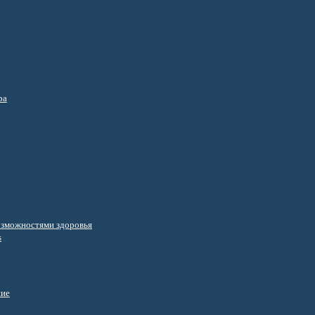
ра
озможностями здоровья
s
ние