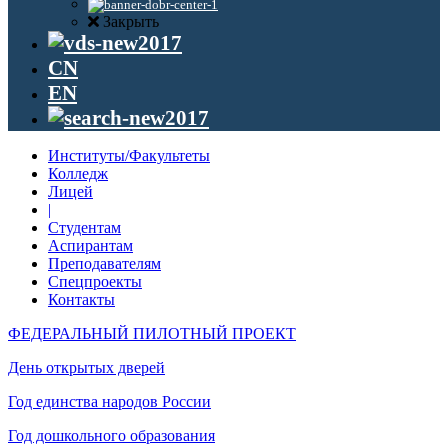
Закрыть
CN
EN
Институты/Факультеты
Колледж
Лицей
|
Студентам
Аспирантам
Преподавателям
Спецпроекты
Контакты
ФЕДЕРАЛЬНЫЙ ПИЛОТНЫЙ ПРОЕКТ
День открытых дверей
Год единства народов России
Год дошкольного образования