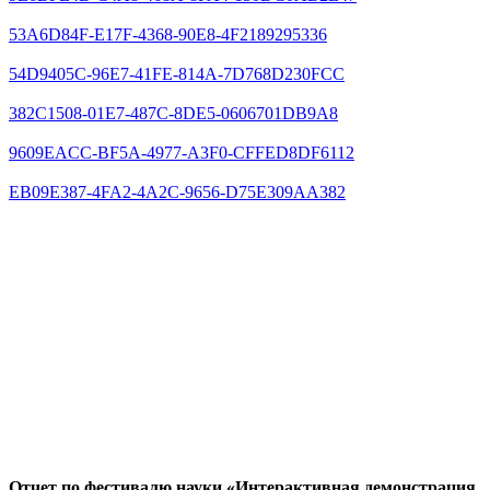
53A6D84F-E17F-4368-90E8-4F2189295336
54D9405C-96E7-41FE-814A-7D768D230FCC
382C1508-01E7-487C-8DE5-0606701DB9A8
9609EACC-BF5A-4977-A3F0-CFFED8DF6112
EB09E387-4FA2-4A2C-9656-D75E309AA382
Отчет по фестивалю науки «Интерактивная демонстрация