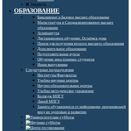
Закрыть
ОБРАЗОВАНИЕ
Бакалавриат и Базовое высшее образование
Магистратура и Специализированное высшее
образование
Аспирантура
Дистанционное обучение. Остаёмся дома
Прием для получения второго высшего образования
Дополнительное образование
Подготовительные курсы
Обучение иностранных студентов
Наши выпускники
Структурные подразделения
Институты/Факультеты
Учебно-научные центры
Научно-образовательные центры
Учебно-методическое управление
Колледж МПГУ
Лицей МПГУ
Защита обучающихся от информации, причиняющей
вред их здоровью и развитию