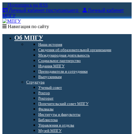
Подпишись на RSS
Личный кабинет поступающего
Личный кабинет
МПГУ
Навигация по сайту
Об МПГУ
Наша история
Сведения об образовательной организации
Международная деятельность
Социальное партнерство
Издания МПГУ
Преподаватели и сотрудники
Выпускникам
Структура
Ученый совет
Ректор
Ректорат
Попечительский совет МПГУ
Филиалы
Институты и факультеты
Библиотека
Управления и отделы
Музей МПГУ