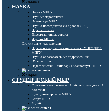
Закрыть
НАУКА
Наука в МПГУ
Научные мероприятия
Олимпиады МПГУ
Научно-исследовательская работа (НИР)
Научные школы
Диссертационные советы
Издания МПГУ
Структурные подразделения
Научно-исследовательский комплекс МПГУ (НИК
МПГУ)
Научно-образовательные подразделения
Обсерватория
Педагогический Технопарк «Кванториум» МПГУ
Закрыть
СТУДЕНЧЕСКИЙ МИР
Управление воспитательной работы и молодежной
политики
Культурные проекты МПГУ
Спорт МПГУ
Музей