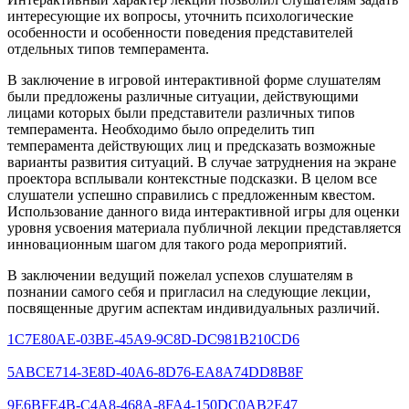
интересующие их вопросы, уточнить психологические
особенности и особенности поведения представителей
отдельных типов темперамента.
В заключение в игровой интерактивной форме слушателям
были предложены различные ситуации, действующими
лицами которых были представители различных типов
темперамента. Необходимо было определить тип
темперамента действующих лиц и предсказать возможные
варианты развития ситуаций. В случае затруднения на экране
проектора всплывали контекстные подсказки. В целом все
слушатели успешно справились с предложенным квестом.
Использование данного вида интерактивной игры для оценки
уровня усвоения материала публичной лекции представляется
инновационным шагом для такого рода мероприятий.
В заключении ведущий пожелал успехов слушателям в
познании самого себя и пригласил на следующие лекции,
посвященные другим аспектам индивидуальных различий.
1C7E80AE-03BE-45A9-9C8D-DC981B210CD6
5ABCE714-3E8D-40A6-8D76-EA8A74DD8B8F
9E6BFE4B-C4A8-468A-8FA4-150DC0AB2E47