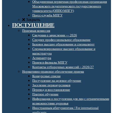
Объединенная первичная профсоюзная организация
Московского педагогического государственного
университета (ОППО МПГУ)
Пресс-служба МПГУ
Закрыть
ПОСТУПЛЕНИЕ
Приемная комиссия
Сведения о зачислении — 2026
Среднее профессиональное образование
Базовое высшее образование и специалитет
Специализированное высшее образование и
магистратура
Аспирантура
Прием в филиалы МПГУ
Контакты отборочных комиссий – 2026/27
Нормативно-правовое обеспечение приема
Конкурсные списки
Поступление на целевое обучение
Заселение первокурсников
Перевод и восстановление
Платное обучение
Информация о поступлении для лиц с ограниченными
возможностями здоровья
Иностранным абитуриентам / For international
applicants