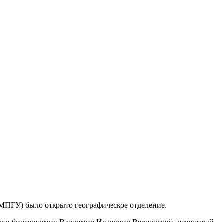
 МПГУ) было открыто географическое отделение.
науки биогеохимии Владимир Иванович Вернадский, известный