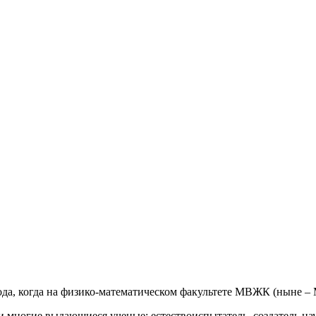
ода, когда на физико-математическом факультете МВЖК (ныне –
ли многие выдающиеся ученые: естествоиспытатель, создатель 