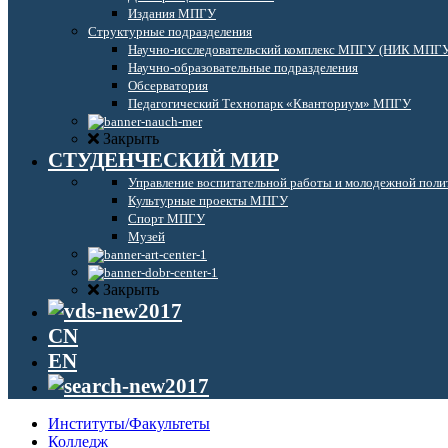
Издания МПГУ
Структурные подразделения
Научно-исследовательский комплекс МПГУ (НИК МПГ
Научно-образовательные подразделения
Обсерватория
Педагогический Технопарк «Кванториум» МПГУ
Закрыть
СТУДЕНЧЕСКИЙ МИР
Управление воспитательной работы и молодежной поли
Культурные проекты МПГУ
Спорт МПГУ
Музей
Закрыть
CN
EN
Институты/Факультеты
Колледж