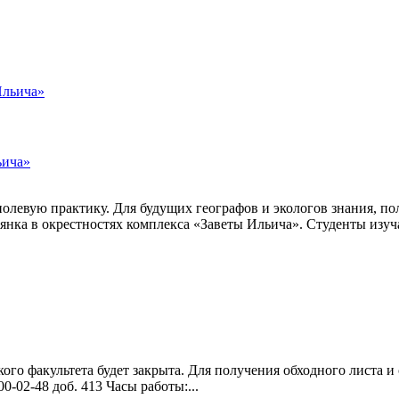
ьича»
левую практику. Для будущих географов и экологов знания, пол
рянка в окрестностях комплекса «Заветы Ильича». Студенты изуч
кого факультета будет закрыта. Для получения обходного листа 
00-02-48 доб. 413 Часы работы:...