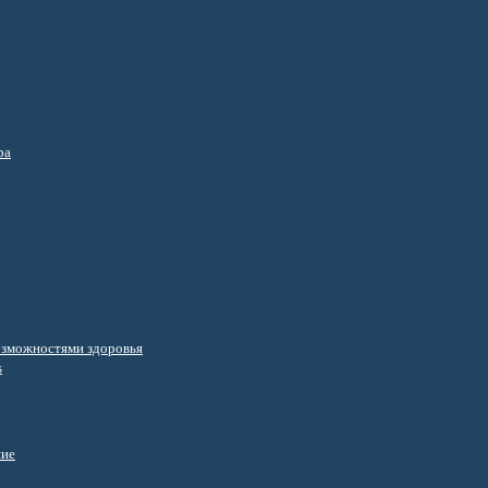
ра
озможностями здоровья
s
ние