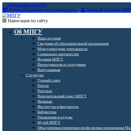
Подпишись на RSS
Личный кабинет поступающего
Личный кабинет МП
Навигация по сайту
Об МПГУ
Наша история
Сведения об образовательной организации
Международная деятельность
Социальное партнерство
Издания МПГУ
Преподаватели и сотрудники
Выпускникам
Структура
Ученый совет
Ректор
Ректорат
Попечительский совет МПГУ
Филиалы
Институты и факультеты
Библиотека
Управления и отделы
Музей МПГУ
Объединенная первичная профсоюзная организация Мос