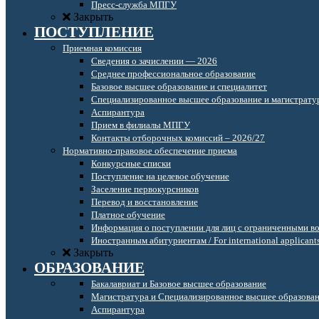
Пресс-служба МПГУ
Закрыть
ПОСТУПЛЕНИЕ
Приемная комиссия
Сведения о зачислении — 2026
Среднее профессиональное образование
Базовое высшее образование и специалитет
Специализированное высшее образование и магистрату
Аспирантура
Прием в филиалы МПГУ
Контакты отборочных комиссий – 2026/27
Нормативно-правовое обеспечение приема
Конкурсные списки
Поступление на целевое обучение
Заселение первокурсников
Перевод и восстановление
Платное обучение
Информация о поступлении для лиц с ограниченными в
Иностранным абитуриентам / For international applicant
Закрыть
ОБРАЗОВАНИЕ
Бакалавриат и Базовое высшее образование
Магистратура и Специализированное высшее образова
Аспирантура