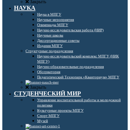
Закрыть
НАУКА
Наука в МПГУ
Научные мероприятия
Олимпиады МПГУ
Научно-исследовательская работа (НИР)
Научные школы
Диссертационные советы
Издания МПГУ
Структурные подразделения
Научно-исследовательский комплекс МПГУ (НИК
МПГУ)
Научно-образовательные подразделения
Обсерватория
Педагогический Технопарк «Кванториум» МПГУ
Закрыть
СТУДЕНЧЕСКИЙ МИР
Управление воспитательной работы и молодежной
политики
Культурные проекты МПГУ
Спорт МПГУ
Музей