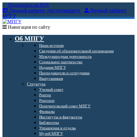
Подпишись на RSS
Личный кабинет поступающего
Личный кабинет
МПГУ
Навигация по сайту
Об МПГУ
Наша история
Сведения об образовательной организации
Международная деятельность
Социальное партнерство
Издания МПГУ
Преподаватели и сотрудники
Выпускникам
Структура
Ученый совет
Ректор
Ректорат
Попечительский совет МПГУ
Филиалы
Институты и факультеты
Библиотека
Управления и отделы
Музей МПГУ