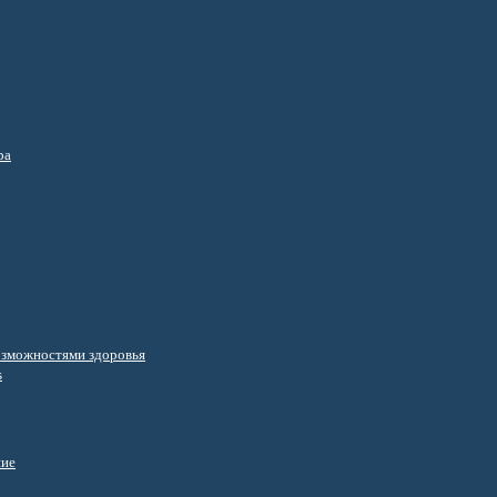
ра
озможностями здоровья
s
ние