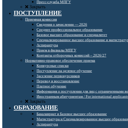
Пресс-служба МПГУ
Закрыть
ПОСТУПЛЕНИЕ
Приемная комиссия
Сведения о зачислении — 2026
Среднее профессиональное образование
Базовое высшее образование и специалитет
Специализированное высшее образование и магистрату
Аспирантура
Прием в филиалы МПГУ
Контакты отборочных комиссий – 2026/27
Нормативно-правовое обеспечение приема
Конкурсные списки
Поступление на целевое обучение
Заселение первокурсников
Перевод и восстановление
Платное обучение
Информация о поступлении для лиц с ограниченными в
Иностранным абитуриентам / For international applicant
Закрыть
ОБРАЗОВАНИЕ
Бакалавриат и Базовое высшее образование
Магистратура и Специализированное высшее образова
Аспирантура