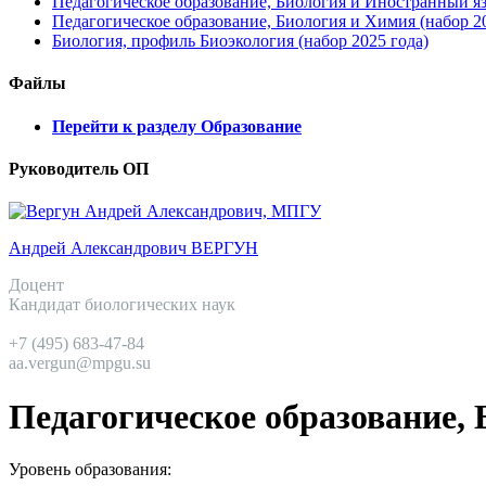
Педагогическое образование, Биология и Иностранный яз
Педагогическое образование, Биология и Химия (набор 20
Биология, профиль Биоэкология (набор 2025 года)
Файлы
Перейти к разделу Образование
Руководитель ОП
Андрей Александрович ВЕРГУН
Доцент
Кандидат биологических наук
+7 (495) 683-47-84
aa.vergun@mpgu.su
Педагогическое образование, 
Уровень образования: