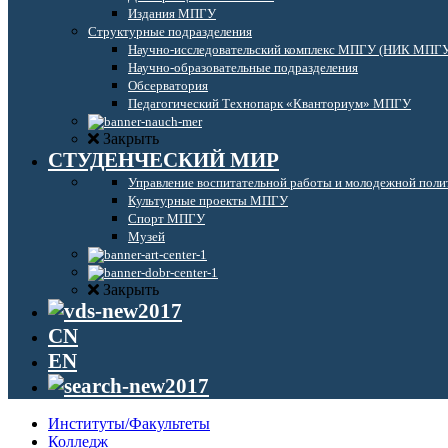
Издания МПГУ
Структурные подразделения
Научно-исследовательский комплекс МПГУ (НИК МПГ
Научно-образовательные подразделения
Обсерватория
Педагогический Технопарк «Кванториум» МПГУ
Закрыть
СТУДЕНЧЕСКИЙ МИР
Управление воспитательной работы и молодежной поли
Культурные проекты МПГУ
Спорт МПГУ
Музей
Закрыть
CN
EN
Институты/Факультеты
Колледж