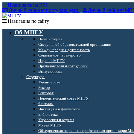
Подпишись на RSS
Личный кабинет поступающего
Личный кабинет МП
Навигация по сайту
Об МПГУ
Наша история
Сведения об образовательной организации
Международная деятельность
Социальное партнерство
Издания МПГУ
Преподаватели и сотрудники
Выпускникам
Структура
Ученый совет
Ректор
Ректорат
Попечительский совет МПГУ
Филиалы
Институты и факультеты
Библиотека
Управления и отделы
Музей МПГУ
Объединенная первичная профсоюзная организация Мос