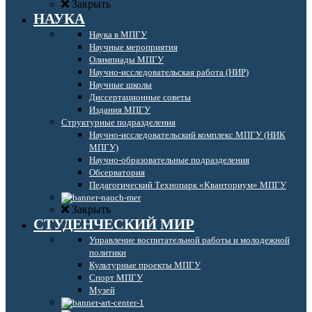
Закрыть
НАУКА
Наука в МПГУ
Научные мероприятия
Олимпиады МПГУ
Научно-исследовательская работа (НИР)
Научные школы
Диссертационные советы
Издания МПГУ
Структурные подразделения
Научно-исследовательский комплекс МПГУ (НИК
МПГУ)
Научно-образовательные подразделения
Обсерватория
Педагогический Технопарк «Кванториум» МПГУ
Закрыть
СТУДЕНЧЕСКИЙ МИР
Управление воспитательной работы и молодежной
политики
Культурные проекты МПГУ
Спорт МПГУ
Музей