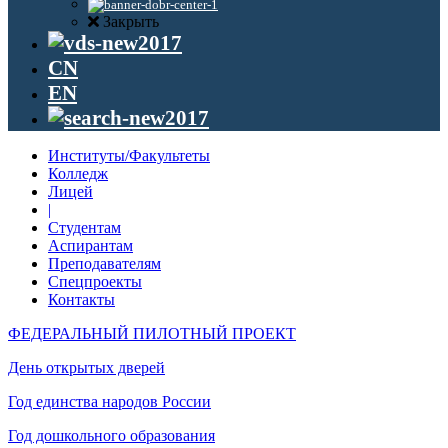
Закрыть
CN
EN
Институты/Факультеты
Колледж
Лицей
|
Студентам
Аспирантам
Преподавателям
Спецпроекты
Контакты
ФЕДЕРАЛЬНЫЙ ПИЛОТНЫЙ ПРОЕКТ
День открытых дверей
Год единства народов России
Год дошкольного образования