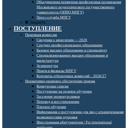
Объединенная первичная профсоюзная организация
Московского педагогического государственного
университета (ОППО МПГУ)
Пресс-служба МПГУ
Закрыть
ПОСТУПЛЕНИЕ
Приемная комиссия
Сведения о зачислении — 2026
Среднее профессиональное образование
Базовое высшее образование и специалитет
Специализированное высшее образование и
магистратура
Аспирантура
Прием в филиалы МПГУ
Контакты отборочных комиссий – 2026/27
Нормативно-правовое обеспечение приема
Конкурсные списки
Поступление на целевое обучение
Заселение первокурсников
Перевод и восстановление
Платное обучение
Информация о поступлении для лиц с ограниченными
возможностями здоровья
Иностранным абитуриентам / For international
applicants