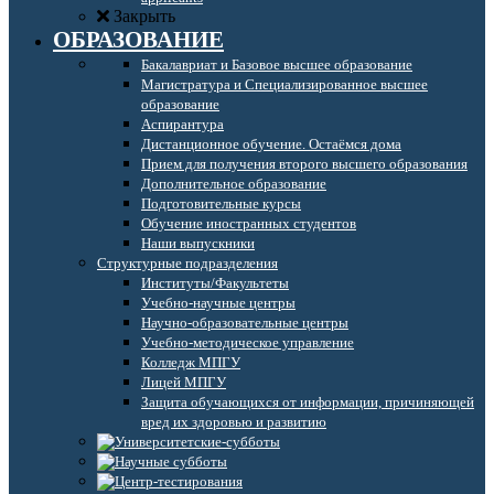
Закрыть
ОБРАЗОВАНИЕ
Бакалавриат и Базовое высшее образование
Магистратура и Специализированное высшее
образование
Аспирантура
Дистанционное обучение. Остаёмся дома
Прием для получения второго высшего образования
Дополнительное образование
Подготовительные курсы
Обучение иностранных студентов
Наши выпускники
Структурные подразделения
Институты/Факультеты
Учебно-научные центры
Научно-образовательные центры
Учебно-методическое управление
Колледж МПГУ
Лицей МПГУ
Защита обучающихся от информации, причиняющей
вред их здоровью и развитию