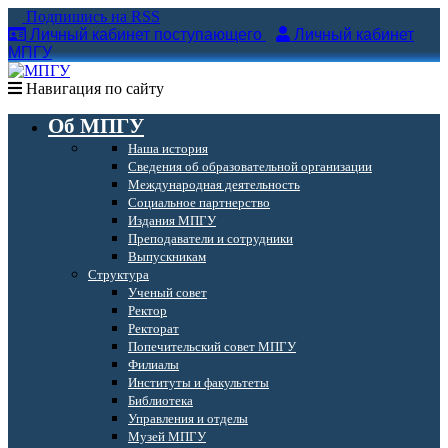
Подпишись на RSS
Личный кабинет поступающего
Личный кабинет
МПГУ
Навигация по сайту
Об МПГУ
Наша история
Сведения об образовательной организации
Международная деятельность
Социальное партнерство
Издания МПГУ
Преподаватели и сотрудники
Выпускникам
Структура
Ученый совет
Ректор
Ректорат
Попечительский совет МПГУ
Филиалы
Институты и факультеты
Библиотека
Управления и отделы
Музей МПГУ