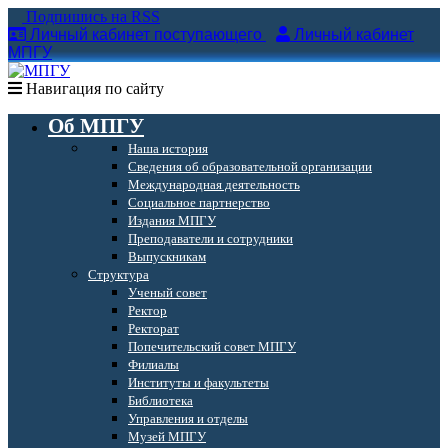
Подпишись на RSS
Личный кабинет поступающего
Личный кабинет
МПГУ
Навигация по сайту
Об МПГУ
Наша история
Сведения об образовательной организации
Международная деятельность
Социальное партнерство
Издания МПГУ
Преподаватели и сотрудники
Выпускникам
Структура
Ученый совет
Ректор
Ректорат
Попечительский совет МПГУ
Филиалы
Институты и факультеты
Библиотека
Управления и отделы
Музей МПГУ