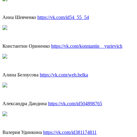
Анна Шевченко
https://vk.com/id54_55_54
Константин Ориненко
https://vk.com/konstantin__yurievich
Алина Белоусова
https://vk.com/web.belka
Александра Дандина
https://vk.com/id504898765
Валерия Удинкина
https://vk.com/id381174811