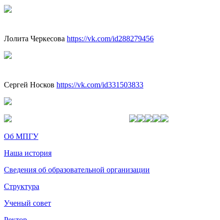
Лолита Черкесова
https://vk.com/id288279456
Сергей Носков
https://vk.com/id331503833
Об МПГУ
Наша история
Сведения об образовательной организации
Структура
Ученый совет
Ректор