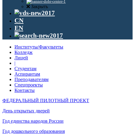
Закрыть
CN
EN
Институты/Факультеты
Колледж
Лицей
|
Студентам
Аспирантам
Преподавателям
Спецпроекты
Контакты
ФЕДЕРАЛЬНЫЙ ПИЛОТНЫЙ ПРОЕКТ
День открытых дверей
Год единства народов России
Год дошкольного образования