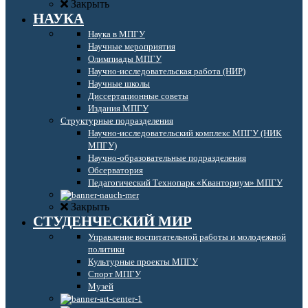
Закрыть
НАУКА
Наука в МПГУ
Научные мероприятия
Олимпиады МПГУ
Научно-исследовательская работа (НИР)
Научные школы
Диссертационные советы
Издания МПГУ
Структурные подразделения
Научно-исследовательский комплекс МПГУ (НИК
МПГУ)
Научно-образовательные подразделения
Обсерватория
Педагогический Технопарк «Кванториум» МПГУ
Закрыть
СТУДЕНЧЕСКИЙ МИР
Управление воспитательной работы и молодежной
политики
Культурные проекты МПГУ
Спорт МПГУ
Музей