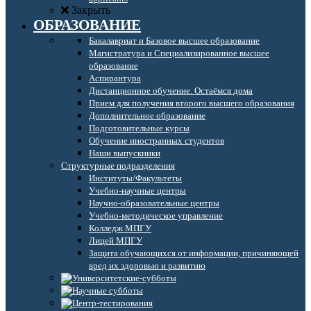
Закрыть
ОБРАЗОВАНИЕ
Бакалавриат и Базовое высшее образование
Магистратура и Специализированное высшее
образование
Аспирантура
Дистанционное обучение. Остаёмся дома
Прием для получения второго высшего образования
Дополнительное образование
Подготовительные курсы
Обучение иностранных студентов
Наши выпускники
Структурные подразделения
Институты/Факультеты
Учебно-научные центры
Научно-образовательные центры
Учебно-методическое управление
Колледж МПГУ
Лицей МПГУ
Защита обучающихся от информации, причиняющей
вред их здоровью и развитию