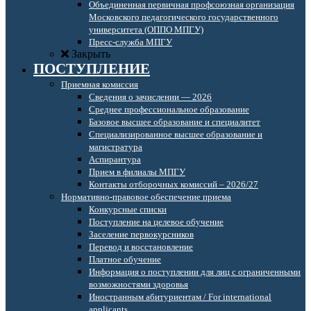
Объединенная первичная профсоюзная организация
Московского педагогического государственного
университета (ОППО МПГУ)
Пресс-служба МПГУ
Закрыть
ПОСТУПЛЕНИЕ
Приемная комиссия
Сведения о зачислении — 2026
Среднее профессиональное образование
Базовое высшее образование и специалитет
Специализированное высшее образование и
магистратура
Аспирантура
Прием в филиалы МПГУ
Контакты отборочных комиссий – 2026/27
Нормативно-правовое обеспечение приема
Конкурсные списки
Поступление на целевое обучение
Заселение первокурсников
Перевод и восстановление
Платное обучение
Информация о поступлении для лиц с ограниченными
возможностями здоровья
Иностранным абитуриентам / For international
applicants