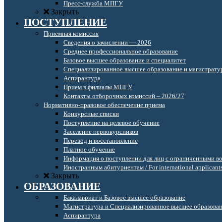
Пресс-служба МПГУ
Закрыть
ПОСТУПЛЕНИЕ
Приемная комиссия
Сведения о зачислении — 2026
Среднее профессиональное образование
Базовое высшее образование и специалитет
Специализированное высшее образование и магистрату
Аспирантура
Прием в филиалы МПГУ
Контакты отборочных комиссий – 2026/27
Нормативно-правовое обеспечение приема
Конкурсные списки
Поступление на целевое обучение
Заселение первокурсников
Перевод и восстановление
Платное обучение
Информация о поступлении для лиц с ограниченными в
Иностранным абитуриентам / For international applicant
Закрыть
ОБРАЗОВАНИЕ
Бакалавриат и Базовое высшее образование
Магистратура и Специализированное высшее образова
Аспирантура