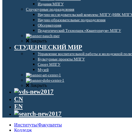
Издания МПГУ
Структурные подразделения
Научно-исследовательский комплекс МПГУ (НИК МПГ
Научно-образовательные подразделения
Обсерватория
Педагогический Технопарк «Кванториум» МПГУ
Закрыть
СТУДЕНЧЕСКИЙ МИР
Управление воспитательной работы и молодежной поли
Культурные проекты МПГУ
Спорт МПГУ
Музей
Закрыть
CN
EN
Институты/Факультеты
Колледж