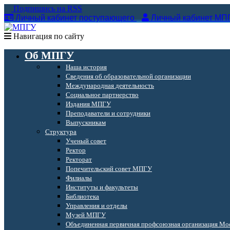
Подпишись на RSS
Личный кабинет поступающего
Личный кабинет МП
Навигация по сайту
Об МПГУ
Наша история
Сведения об образовательной организации
Международная деятельность
Социальное партнерство
Издания МПГУ
Преподаватели и сотрудники
Выпускникам
Структура
Ученый совет
Ректор
Ректорат
Попечительский совет МПГУ
Филиалы
Институты и факультеты
Библиотека
Управления и отделы
Музей МПГУ
Объединенная первичная профсоюзная организация Мос