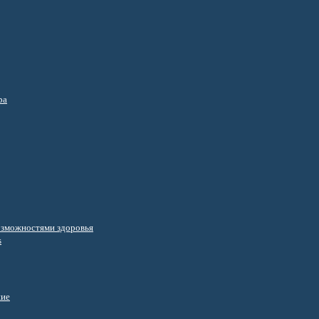
ра
озможностями здоровья
s
ние