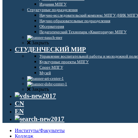
Издания МПГУ
Структурные подразделения
Научно-исследовательский комплекс МПГУ (НИК МПГ
Научно-образовательные подразделения
Обсерватория
Педагогический Технопарк «Кванториум» МПГУ
Закрыть
СТУДЕНЧЕСКИЙ МИР
Управление воспитательной работы и молодежной поли
Культурные проекты МПГУ
Спорт МПГУ
Музей
Закрыть
CN
EN
Институты/Факультеты
Колледж