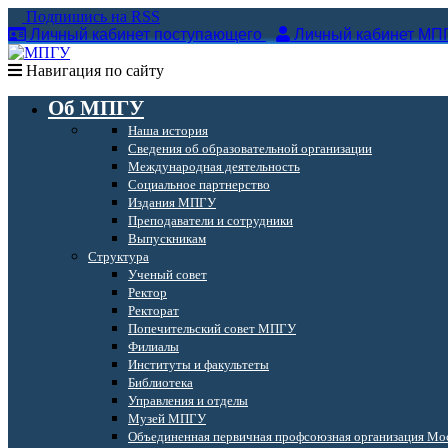
Подпишись на RSS
Личный кабинет поступающего
Личный кабинет МП
Навигация по сайту
Об МПГУ
Наша история
Сведения об образовательной организации
Международная деятельность
Социальное партнерство
Издания МПГУ
Преподаватели и сотрудники
Выпускникам
Структура
Ученый совет
Ректор
Ректорат
Попечительский совет МПГУ
Филиалы
Институты и факультеты
Библиотека
Управления и отделы
Музей МПГУ
Объединенная первичная профсоюзная организация Мос