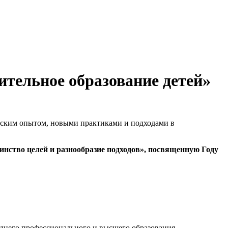
тельное образование детей»
ьским опытом, новыми практиками и подходами в
нство целей и разнообразие подходов», посвященную Году
еднего профессионального и высшего образования,