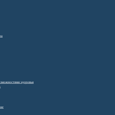
ра
озможностями здоровья
s
ние