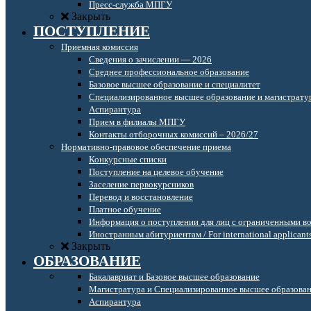
Пресс-служба МПГУ
Закрыть
ПОСТУПЛЕНИЕ
Приемная комиссия
Сведения о зачислении — 2026
Среднее профессиональное образование
Базовое высшее образование и специалитет
Специализированное высшее образование и магистрату
Аспирантура
Прием в филиалы МПГУ
Контакты отборочных комиссий – 2026/27
Нормативно-правовое обеспечение приема
Конкурсные списки
Поступление на целевое обучение
Заселение первокурсников
Перевод и восстановление
Платное обучение
Информация о поступлении для лиц с ограниченными в
Иностранным абитуриентам / For international applicant
Закрыть
ОБРАЗОВАНИЕ
Бакалавриат и Базовое высшее образование
Магистратура и Специализированное высшее образова
Аспирантура