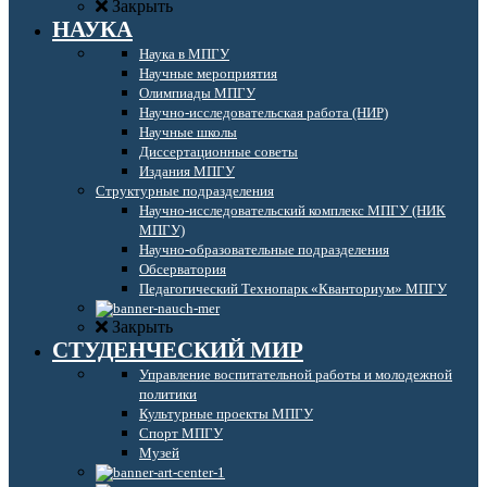
Закрыть
НАУКА
Наука в МПГУ
Научные мероприятия
Олимпиады МПГУ
Научно-исследовательская работа (НИР)
Научные школы
Диссертационные советы
Издания МПГУ
Структурные подразделения
Научно-исследовательский комплекс МПГУ (НИК
МПГУ)
Научно-образовательные подразделения
Обсерватория
Педагогический Технопарк «Кванториум» МПГУ
Закрыть
СТУДЕНЧЕСКИЙ МИР
Управление воспитательной работы и молодежной
политики
Культурные проекты МПГУ
Спорт МПГУ
Музей