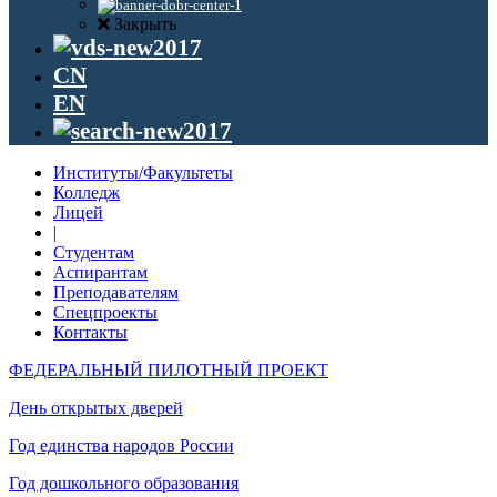
Закрыть
CN
EN
Институты/Факультеты
Колледж
Лицей
|
Студентам
Аспирантам
Преподавателям
Спецпроекты
Контакты
ФЕДЕРАЛЬНЫЙ ПИЛОТНЫЙ ПРОЕКТ
День открытых дверей
Год единства народов России
Год дошкольного образования