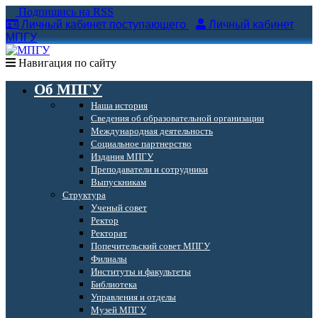
Подпишись на RSS
Личный кабинет поступающего
Личный кабинет
МПГУ
Навигация по сайту
Об МПГУ
Наша история
Сведения об образовательной организации
Международная деятельность
Социальное партнерство
Издания МПГУ
Преподаватели и сотрудники
Выпускникам
Структура
Ученый совет
Ректор
Ректорат
Попечительский совет МПГУ
Филиалы
Институты и факультеты
Библиотека
Управления и отделы
Музей МПГУ