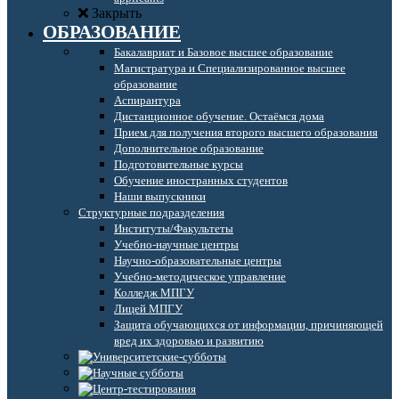
Закрыть
ОБРАЗОВАНИЕ
Бакалавриат и Базовое высшее образование
Магистратура и Специализированное высшее
образование
Аспирантура
Дистанционное обучение. Остаёмся дома
Прием для получения второго высшего образования
Дополнительное образование
Подготовительные курсы
Обучение иностранных студентов
Наши выпускники
Структурные подразделения
Институты/Факультеты
Учебно-научные центры
Научно-образовательные центры
Учебно-методическое управление
Колледж МПГУ
Лицей МПГУ
Защита обучающихся от информации, причиняющей
вред их здоровью и развитию