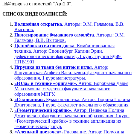
itd@mpgu.su с пометкой “Арт2.0”.
СПИСОК ВИДЕОЗАПИСЕЙ:
Волшебная открытка
. Авторы: Э.М. Галямова, В.В.
Выгонов.
Пилотирование бумажного самолёта
. Авторы: Э.М.
Галямова, В.В. Выгонов.
Цыплёнок из ватного диска
. Комбинированная
техника.
Автор:
Споненбург Катлин Эрин,
дефектологический факультет, ,1 курс, группа БД49-
ППВ1901.
Игрушка из ткани без ниток и иглы
.
Автор:
Лапушинская Анфиса Васильевна, факультет начального
образования, 1 курс магистратуры.
«Юла» в технике «оригами».
Автор: Воробьева Дарья
Максимовна, студентка факультета начального
образования МПГУ.
«Солнышко».
Бумагопластика. Автор: Тюрина Полина
Дмитриевна, 1 курс, факультет начального образования.
«Геометрический крабик»
. Автор:
Пешкова Полина
Дмитриевна, факультет начального образования, 1 курс.
«Геометрический крабик» в технике аппликация из
геометрических фигур.
«Аленький цветочек».
Рисование. Автор:
Полухина