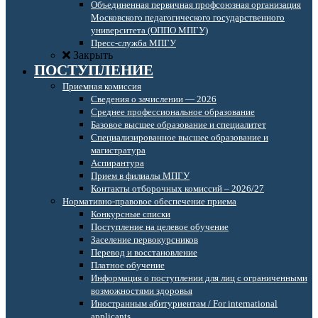
Объединенная первичная профсоюзная организация
Московского педагогического государственного
университета (ОППО МПГУ)
Пресс-служба МПГУ
Закрыть
ПОСТУПЛЕНИЕ
Приемная комиссия
Сведения о зачислении — 2026
Среднее профессиональное образование
Базовое высшее образование и специалитет
Специализированное высшее образование и
магистратура
Аспирантура
Прием в филиалы МПГУ
Контакты отборочных комиссий – 2026/27
Нормативно-правовое обеспечение приема
Конкурсные списки
Поступление на целевое обучение
Заселение первокурсников
Перевод и восстановление
Платное обучение
Информация о поступлении для лиц с ограниченными
возможностями здоровья
Иностранным абитуриентам / For international
applicants