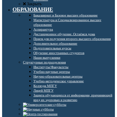
Закрыть
ОБРАЗОВАНИЕ
Бакалавриат и Базовое высшее образование
Магистратура и Специализированное высшее
образование
Аспирантура
Дистанционное обучение. Остаёмся дома
Прием для получения второго высшего образования
Дополнительное образование
Подготовительные курсы
Обучение иностранных студентов
Наши выпускники
Структурные подразделения
Институты/Факультеты
Учебно-научные центры
Научно-образовательные центры
Учебно-методическое управление
Колледж МПГУ
Лицей МПГУ
Защита обучающихся от информации, причиняющей
вред их здоровью и развитию