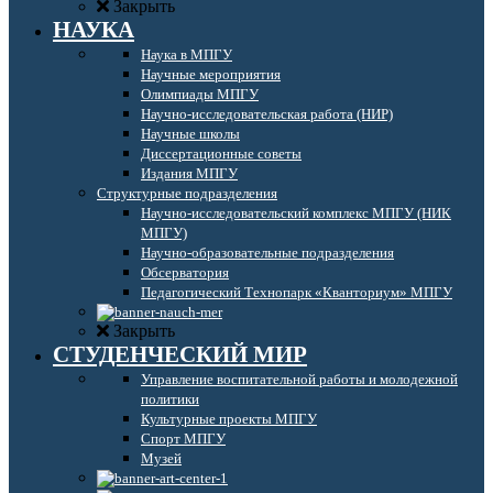
Закрыть
НАУКА
Наука в МПГУ
Научные мероприятия
Олимпиады МПГУ
Научно-исследовательская работа (НИР)
Научные школы
Диссертационные советы
Издания МПГУ
Структурные подразделения
Научно-исследовательский комплекс МПГУ (НИК
МПГУ)
Научно-образовательные подразделения
Обсерватория
Педагогический Технопарк «Кванториум» МПГУ
Закрыть
СТУДЕНЧЕСКИЙ МИР
Управление воспитательной работы и молодежной
политики
Культурные проекты МПГУ
Спорт МПГУ
Музей