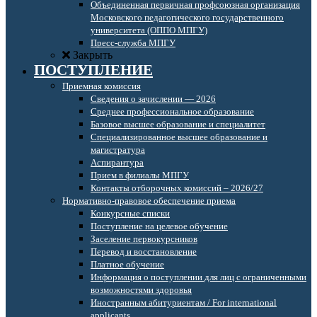
Объединенная первичная профсоюзная организация
Московского педагогического государственного
университета (ОППО МПГУ)
Пресс-служба МПГУ
Закрыть
ПОСТУПЛЕНИЕ
Приемная комиссия
Сведения о зачислении — 2026
Среднее профессиональное образование
Базовое высшее образование и специалитет
Специализированное высшее образование и
магистратура
Аспирантура
Прием в филиалы МПГУ
Контакты отборочных комиссий – 2026/27
Нормативно-правовое обеспечение приема
Конкурсные списки
Поступление на целевое обучение
Заселение первокурсников
Перевод и восстановление
Платное обучение
Информация о поступлении для лиц с ограниченными
возможностями здоровья
Иностранным абитуриентам / For international
applicants