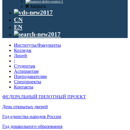
Закрыть
CN
EN
Институты/Факультеты
Колледж
Лицей
|
Студентам
Аспирантам
Преподавателям
Спецпроекты
Контакты
ФЕДЕРАЛЬНЫЙ ПИЛОТНЫЙ ПРОЕКТ
День открытых дверей
Год единства народов России
Год дошкольного образования