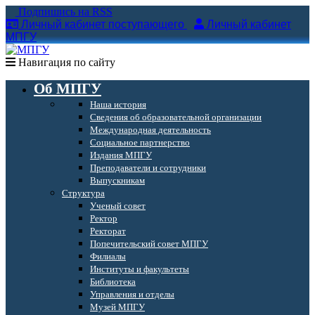
Подпишись на RSS
Личный кабинет поступающего
Личный кабинет
МПГУ
Навигация по сайту
Об МПГУ
Наша история
Сведения об образовательной организации
Международная деятельность
Социальное партнерство
Издания МПГУ
Преподаватели и сотрудники
Выпускникам
Структура
Ученый совет
Ректор
Ректорат
Попечительский совет МПГУ
Филиалы
Институты и факультеты
Библиотека
Управления и отделы
Музей МПГУ