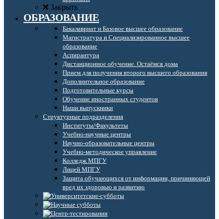
Закрыть
ОБРАЗОВАНИЕ
Бакалавриат и Базовое высшее образование
Магистратура и Специализированное высшее
образование
Аспирантура
Дистанционное обучение. Остаёмся дома
Прием для получения второго высшего образования
Дополнительное образование
Подготовительные курсы
Обучение иностранных студентов
Наши выпускники
Структурные подразделения
Институты/Факультеты
Учебно-научные центры
Научно-образовательные центры
Учебно-методическое управление
Колледж МПГУ
Лицей МПГУ
Защита обучающихся от информации, причиняющей
вред их здоровью и развитию