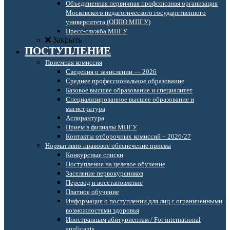
Объединенная первичная профсоюзная организация
Московского педагогического государственного
университета (ОППО МПГУ)
Пресс-служба МПГУ
Закрыть
ПОСТУПЛЕНИЕ
Приемная комиссия
Сведения о зачислении — 2026
Среднее профессиональное образование
Базовое высшее образование и специалитет
Специализированное высшее образование и
магистратура
Аспирантура
Прием в филиалы МПГУ
Контакты отборочных комиссий – 2026/27
Нормативно-правовое обеспечение приема
Конкурсные списки
Поступление на целевое обучение
Заселение первокурсников
Перевод и восстановление
Платное обучение
Информация о поступлении для лиц с ограниченными
возможностями здоровья
Иностранным абитуриентам / For international
applicants