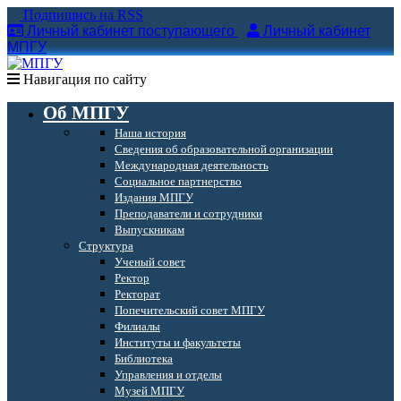
Подпишись на RSS
Личный кабинет поступающего
Личный кабинет
МПГУ
Навигация по сайту
Об МПГУ
Наша история
Сведения об образовательной организации
Международная деятельность
Социальное партнерство
Издания МПГУ
Преподаватели и сотрудники
Выпускникам
Структура
Ученый совет
Ректор
Ректорат
Попечительский совет МПГУ
Филиалы
Институты и факультеты
Библиотека
Управления и отделы
Музей МПГУ