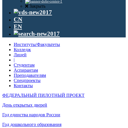
Закрыть
CN
EN
Институты/Факультеты
Колледж
Лицей
|
Студентам
Аспирантам
Преподавателям
Спецпроекты
Контакты
ФЕДЕРАЛЬНЫЙ ПИЛОТНЫЙ ПРОЕКТ
День открытых дверей
Год единства народов России
Год дошкольного образования