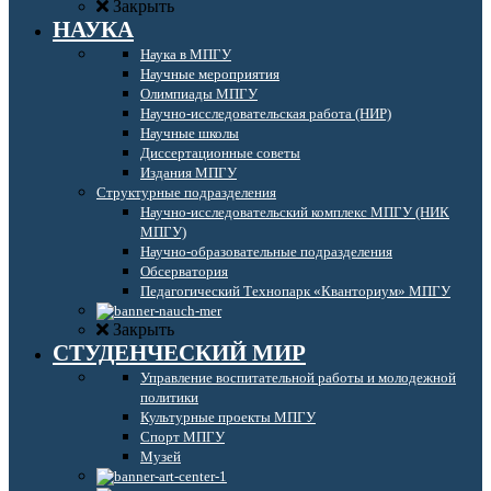
Закрыть
НАУКА
Наука в МПГУ
Научные мероприятия
Олимпиады МПГУ
Научно-исследовательская работа (НИР)
Научные школы
Диссертационные советы
Издания МПГУ
Структурные подразделения
Научно-исследовательский комплекс МПГУ (НИК
МПГУ)
Научно-образовательные подразделения
Обсерватория
Педагогический Технопарк «Кванториум» МПГУ
Закрыть
СТУДЕНЧЕСКИЙ МИР
Управление воспитательной работы и молодежной
политики
Культурные проекты МПГУ
Спорт МПГУ
Музей