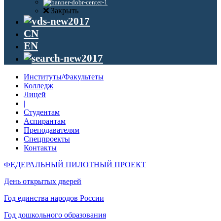
Закрыть
CN
EN
Институты/Факультеты
Колледж
Лицей
|
Студентам
Аспирантам
Преподавателям
Спецпроекты
Контакты
ФЕДЕРАЛЬНЫЙ ПИЛОТНЫЙ ПРОЕКТ
День открытых дверей
Год единства народов России
Год дошкольного образования