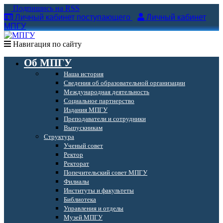
Подпишись на RSS
Личный кабинет поступающего
Личный кабинет
МПГУ
Навигация по сайту
Об МПГУ
Наша история
Сведения об образовательной организации
Международная деятельность
Социальное партнерство
Издания МПГУ
Преподаватели и сотрудники
Выпускникам
Структура
Ученый совет
Ректор
Ректорат
Попечительский совет МПГУ
Филиалы
Институты и факультеты
Библиотека
Управления и отделы
Музей МПГУ