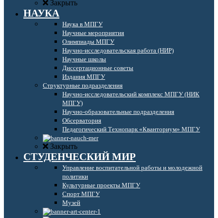
Закрыть
НАУКА
Наука в МПГУ
Научные мероприятия
Олимпиады МПГУ
Научно-исследовательская работа (НИР)
Научные школы
Диссертационные советы
Издания МПГУ
Структурные подразделения
Научно-исследовательский комплекс МПГУ (НИК
МПГУ)
Научно-образовательные подразделения
Обсерватория
Педагогический Технопарк «Кванториум» МПГУ
Закрыть
СТУДЕНЧЕСКИЙ МИР
Управление воспитательной работы и молодежной
политики
Культурные проекты МПГУ
Спорт МПГУ
Музей