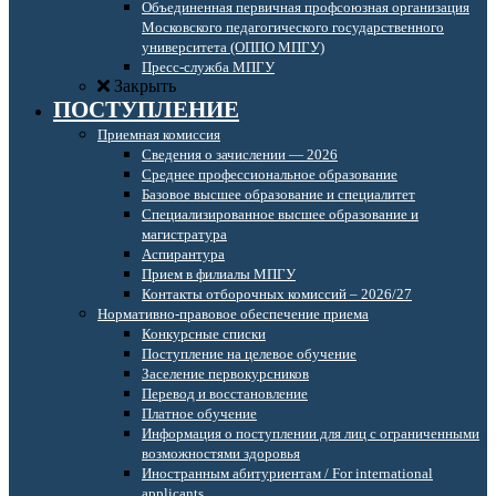
Объединенная первичная профсоюзная организация
Московского педагогического государственного
университета (ОППО МПГУ)
Пресс-служба МПГУ
Закрыть
ПОСТУПЛЕНИЕ
Приемная комиссия
Сведения о зачислении — 2026
Среднее профессиональное образование
Базовое высшее образование и специалитет
Специализированное высшее образование и
магистратура
Аспирантура
Прием в филиалы МПГУ
Контакты отборочных комиссий – 2026/27
Нормативно-правовое обеспечение приема
Конкурсные списки
Поступление на целевое обучение
Заселение первокурсников
Перевод и восстановление
Платное обучение
Информация о поступлении для лиц с ограниченными
возможностями здоровья
Иностранным абитуриентам / For international
applicants