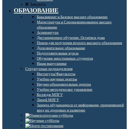
Закрыть
ОБРАЗОВАНИЕ
Бакалавриат и Базовое высшее образование
Магистратура и Специализированное высшее
образование
Аспирантура
Дистанционное обучение. Остаёмся дома
Прием для получения второго высшего образования
Дополнительное образование
Подготовительные курсы
Обучение иностранных студентов
Наши выпускники
Структурные подразделения
Институты/Факультеты
Учебно-научные центры
Научно-образовательные центры
Учебно-методическое управление
Колледж МПГУ
Лицей МПГУ
Защита обучающихся от информации, причиняющей
вред их здоровью и развитию