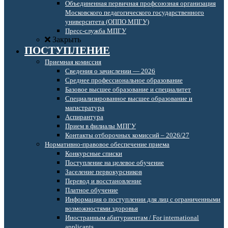
Объединенная первичная профсоюзная организация
Московского педагогического государственного
университета (ОППО МПГУ)
Пресс-служба МПГУ
Закрыть
ПОСТУПЛЕНИЕ
Приемная комиссия
Сведения о зачислении — 2026
Среднее профессиональное образование
Базовое высшее образование и специалитет
Специализированное высшее образование и
магистратура
Аспирантура
Прием в филиалы МПГУ
Контакты отборочных комиссий – 2026/27
Нормативно-правовое обеспечение приема
Конкурсные списки
Поступление на целевое обучение
Заселение первокурсников
Перевод и восстановление
Платное обучение
Информация о поступлении для лиц с ограниченными
возможностями здоровья
Иностранным абитуриентам / For international
applicants