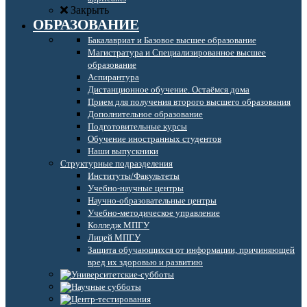
Закрыть
ОБРАЗОВАНИЕ
Бакалавриат и Базовое высшее образование
Магистратура и Специализированное высшее
образование
Аспирантура
Дистанционное обучение. Остаёмся дома
Прием для получения второго высшего образования
Дополнительное образование
Подготовительные курсы
Обучение иностранных студентов
Наши выпускники
Структурные подразделения
Институты/Факультеты
Учебно-научные центры
Научно-образовательные центры
Учебно-методическое управление
Колледж МПГУ
Лицей МПГУ
Защита обучающихся от информации, причиняющей
вред их здоровью и развитию