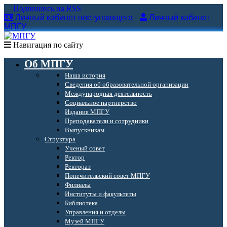
Подпишись на RSS
Личный кабинет поступающего
Личный кабинет
МПГУ
Навигация по сайту
Об МПГУ
Наша история
Сведения об образовательной организации
Международная деятельность
Социальное партнерство
Издания МПГУ
Преподаватели и сотрудники
Выпускникам
Структура
Ученый совет
Ректор
Ректорат
Попечительский совет МПГУ
Филиалы
Институты и факультеты
Библиотека
Управления и отделы
Музей МПГУ