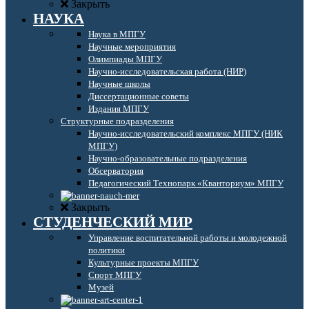
Закрыть
НАУКА
Наука в МПГУ
Научные мероприятия
Олимпиады МПГУ
Научно-исследовательская работа (НИР)
Научные школы
Диссертационные советы
Издания МПГУ
Структурные подразделения
Научно-исследовательский комплекс МПГУ (НИК
МПГУ)
Научно-образовательные подразделения
Обсерватория
Педагогический Технопарк «Кванториум» МПГУ
Закрыть
СТУДЕНЧЕСКИЙ МИР
Управление воспитательной работы и молодежной
политики
Культурные проекты МПГУ
Спорт МПГУ
Музей