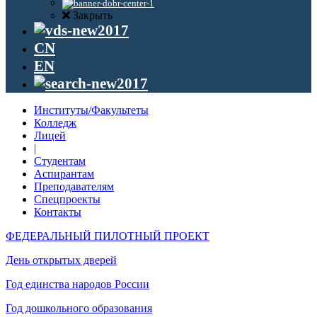
Закрыть
CN
EN
Институты/Факультеты
Колледж
Лицей
|
Студентам
Аспирантам
Преподавателям
Спецпроекты
Контакты
ФЕДЕРАЛЬНЫЙ ПИЛОТНЫЙ ПРОЕКТ
День открытых дверей
Год единства народов России
Год дошкольного образования