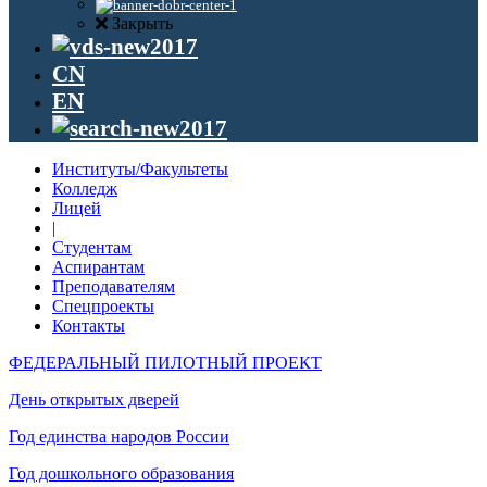
Закрыть
CN
EN
Институты/Факультеты
Колледж
Лицей
|
Студентам
Аспирантам
Преподавателям
Спецпроекты
Контакты
ФЕДЕРАЛЬНЫЙ ПИЛОТНЫЙ ПРОЕКТ
День открытых дверей
Год единства народов России
Год дошкольного образования