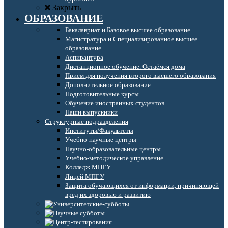
Закрыть
ОБРАЗОВАНИЕ
Бакалавриат и Базовое высшее образование
Магистратура и Специализированное высшее
образование
Аспирантура
Дистанционное обучение. Остаёмся дома
Прием для получения второго высшего образования
Дополнительное образование
Подготовительные курсы
Обучение иностранных студентов
Наши выпускники
Структурные подразделения
Институты/Факультеты
Учебно-научные центры
Научно-образовательные центры
Учебно-методическое управление
Колледж МПГУ
Лицей МПГУ
Защита обучающихся от информации, причиняющей
вред их здоровью и развитию