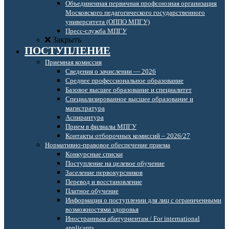
Объединенная первичная профсоюзная организация
Московского педагогического государственного
университета (ОППО МПГУ)
Пресс-служба МПГУ
Закрыть
ПОСТУПЛЕНИЕ
Приемная комиссия
Сведения о зачислении — 2026
Среднее профессиональное образование
Базовое высшее образование и специалитет
Специализированное высшее образование и
магистратура
Аспирантура
Прием в филиалы МПГУ
Контакты отборочных комиссий – 2026/27
Нормативно-правовое обеспечение приема
Конкурсные списки
Поступление на целевое обучение
Заселение первокурсников
Перевод и восстановление
Платное обучение
Информация о поступлении для лиц с ограниченными
возможностями здоровья
Иностранным абитуриентам / For international
applicants