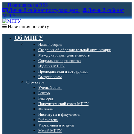
Подпишись на RSS
Личный кабинет поступающего
Личный кабинет
МПГУ
Навигация по сайту
Об МПГУ
Наша история
Сведения об образовательной организации
Международная деятельность
Социальное партнерство
Издания МПГУ
Преподаватели и сотрудники
Выпускникам
Структура
Ученый совет
Ректор
Ректорат
Попечительский совет МПГУ
Филиалы
Институты и факультеты
Библиотека
Управления и отделы
Музей МПГУ