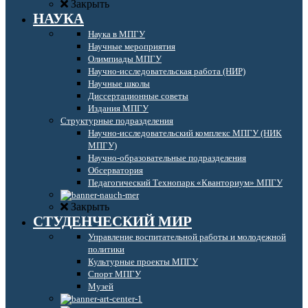
Закрыть
НАУКА
Наука в МПГУ
Научные мероприятия
Олимпиады МПГУ
Научно-исследовательская работа (НИР)
Научные школы
Диссертационные советы
Издания МПГУ
Структурные подразделения
Научно-исследовательский комплекс МПГУ (НИК
МПГУ)
Научно-образовательные подразделения
Обсерватория
Педагогический Технопарк «Кванториум» МПГУ
Закрыть
СТУДЕНЧЕСКИЙ МИР
Управление воспитательной работы и молодежной
политики
Культурные проекты МПГУ
Спорт МПГУ
Музей