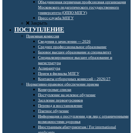
Объединенная первичная профсоюзная организация
Московского педагогического государственного
университета (ОППО МПГУ)
Пресс-служба МПГУ
Закрыть
ПОСТУПЛЕНИЕ
Приемная комиссия
Сведения о зачислении — 2026
Среднее профессиональное образование
Базовое высшее образование и специалитет
Специализированное высшее образование и
магистратура
Аспирантура
Прием в филиалы МПГУ
Контакты отборочных комиссий – 2026/27
Нормативно-правовое обеспечение приема
Конкурсные списки
Поступление на целевое обучение
Заселение первокурсников
Перевод и восстановление
Платное обучение
Информация о поступлении для лиц с ограниченными
возможностями здоровья
Иностранным абитуриентам / For international
applicants