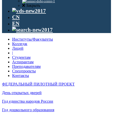
Закрыть
CN
EN
Институты/Факультеты
Колледж
Лицей
|
Студентам
Аспирантам
Преподавателям
Спецпроекты
Контакты
ФЕДЕРАЛЬНЫЙ ПИЛОТНЫЙ ПРОЕКТ
День открытых дверей
Год единства народов России
Год дошкольного образования