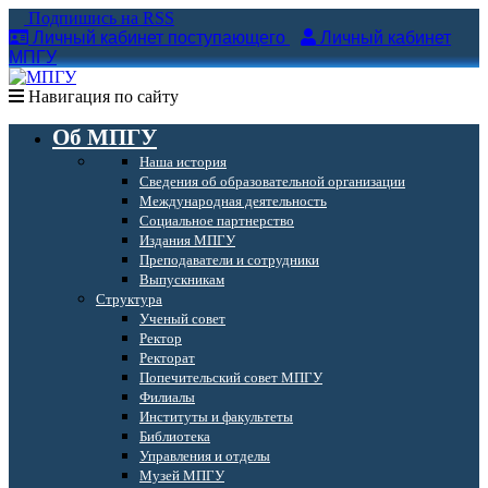
Подпишись на RSS
Личный кабинет поступающего
Личный кабинет
МПГУ
Навигация по сайту
Об МПГУ
Наша история
Сведения об образовательной организации
Международная деятельность
Социальное партнерство
Издания МПГУ
Преподаватели и сотрудники
Выпускникам
Структура
Ученый совет
Ректор
Ректорат
Попечительский совет МПГУ
Филиалы
Институты и факультеты
Библиотека
Управления и отделы
Музей МПГУ