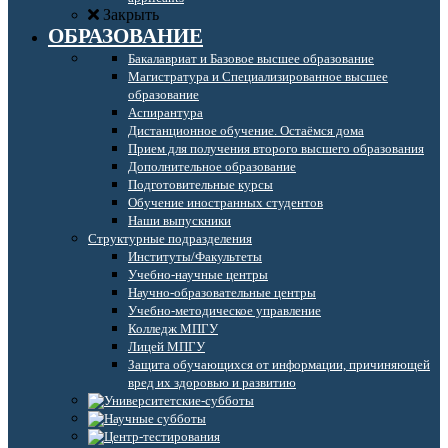
Закрыть
ОБРАЗОВАНИЕ
Бакалавриат и Базовое высшее образование
Магистратура и Специализированное высшее
образование
Аспирантура
Дистанционное обучение. Остаёмся дома
Прием для получения второго высшего образования
Дополнительное образование
Подготовительные курсы
Обучение иностранных студентов
Наши выпускники
Структурные подразделения
Институты/Факультеты
Учебно-научные центры
Научно-образовательные центры
Учебно-методическое управление
Колледж МПГУ
Лицей МПГУ
Защита обучающихся от информации, причиняющей
вред их здоровью и развитию