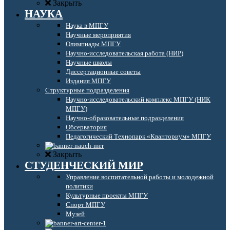
Закрыть
НАУКА
Наука в МПГУ
Научные мероприятия
Олимпиады МПГУ
Научно-исследовательская работа (НИР)
Научные школы
Диссертационные советы
Издания МПГУ
Структурные подразделения
Научно-исследовательский комплекс МПГУ (НИК
МПГУ)
Научно-образовательные подразделения
Обсерватория
Педагогический Технопарк «Кванториум» МПГУ
Закрыть
СТУДЕНЧЕСКИЙ МИР
Управление воспитательной работы и молодежной
политики
Культурные проекты МПГУ
Спорт МПГУ
Музей