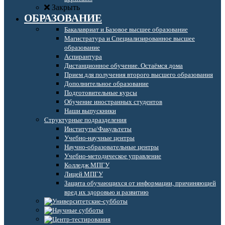
Закрыть
ОБРАЗОВАНИЕ
Бакалавриат и Базовое высшее образование
Магистратура и Специализированное высшее
образование
Аспирантура
Дистанционное обучение. Остаёмся дома
Прием для получения второго высшего образования
Дополнительное образование
Подготовительные курсы
Обучение иностранных студентов
Наши выпускники
Структурные подразделения
Институты/Факультеты
Учебно-научные центры
Научно-образовательные центры
Учебно-методическое управление
Колледж МПГУ
Лицей МПГУ
Защита обучающихся от информации, причиняющей
вред их здоровью и развитию