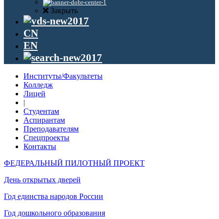
Закрыть
CN
EN
Институты/Факультеты
Колледж
Лицей
|
Студентам
Аспирантам
Преподавателям
Спецпроекты
Контакты
ФЕДЕРАЛЬНЫЙ ПИЛОТНЫЙ ПРОЕКТ
День открытых дверей
Год единства народов России
Год дошкольного образования