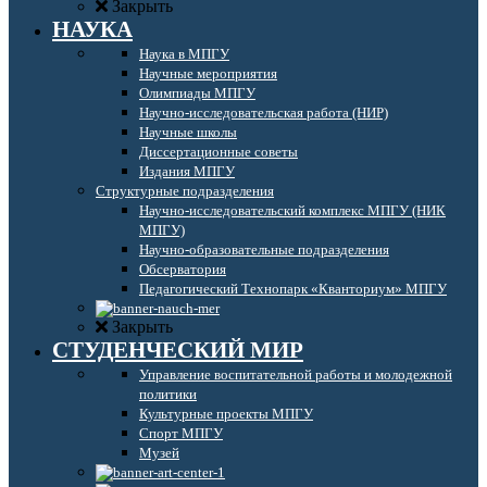
Закрыть
НАУКА
Наука в МПГУ
Научные мероприятия
Олимпиады МПГУ
Научно-исследовательская работа (НИР)
Научные школы
Диссертационные советы
Издания МПГУ
Структурные подразделения
Научно-исследовательский комплекс МПГУ (НИК
МПГУ)
Научно-образовательные подразделения
Обсерватория
Педагогический Технопарк «Кванториум» МПГУ
Закрыть
СТУДЕНЧЕСКИЙ МИР
Управление воспитательной работы и молодежной
политики
Культурные проекты МПГУ
Спорт МПГУ
Музей