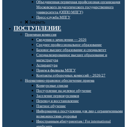
Объединенная первичная профсоюзная организация
Московского педагогического государственного
университета (ОППО МПГУ)
Пресс-служба МПГУ
Закрыть
ПОСТУПЛЕНИЕ
Приемная комиссия
Сведения о зачислении — 2026
Среднее профессиональное образование
Базовое высшее образование и специалитет
Специализированное высшее образование и
магистратура
Аспирантура
Прием в филиалы МПГУ
Контакты отборочных комиссий – 2026/27
Нормативно-правовое обеспечение приема
Конкурсные списки
Поступление на целевое обучение
Заселение первокурсников
Перевод и восстановление
Платное обучение
Информация о поступлении для лиц с ограниченными
возможностями здоровья
Иностранным абитуриентам / For international
applicants