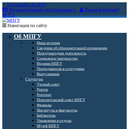
Подпишись на RSS
Личный кабинет поступающего
Личный кабинет
МПГУ
Навигация по сайту
Об МПГУ
Наша история
Сведения об образовательной организации
Международная деятельность
Социальное партнерство
Издания МПГУ
Преподаватели и сотрудники
Выпускникам
Структура
Ученый совет
Ректор
Ректорат
Попечительский совет МПГУ
Филиалы
Институты и факультеты
Библиотека
Управления и отделы
Музей МПГУ