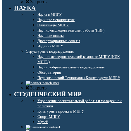
Закрыть
НАУКА
Наука в МПГУ
Научные мероприятия
Олимпиады МПГУ
Научно-исследовательская работа (НИР)
Научные школы
Диссертационные советы
Издания МПГУ
Структурные подразделения
Научно-исследовательский комплекс МПГУ (НИК
МПГУ)
Научно-образовательные подразделения
Обсерватория
Педагогический Технопарк «Кванториум» МПГУ
Закрыть
СТУДЕНЧЕСКИЙ МИР
Управление воспитательной работы и молодежной
политики
Культурные проекты МПГУ
Спорт МПГУ
Музей