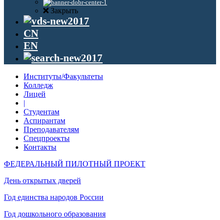
Закрыть
CN
EN
Институты/Факультеты
Колледж
Лицей
|
Студентам
Аспирантам
Преподавателям
Спецпроекты
Контакты
ФЕДЕРАЛЬНЫЙ ПИЛОТНЫЙ ПРОЕКТ
День открытых дверей
Год единства народов России
Год дошкольного образования