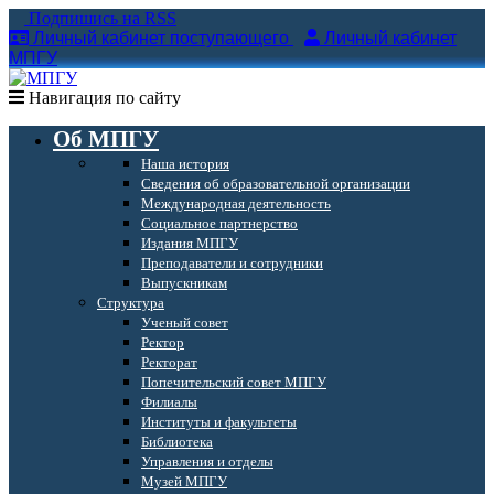
Подпишись на RSS
Личный кабинет поступающего
Личный кабинет
МПГУ
Навигация по сайту
Об МПГУ
Наша история
Сведения об образовательной организации
Международная деятельность
Социальное партнерство
Издания МПГУ
Преподаватели и сотрудники
Выпускникам
Структура
Ученый совет
Ректор
Ректорат
Попечительский совет МПГУ
Филиалы
Институты и факультеты
Библиотека
Управления и отделы
Музей МПГУ