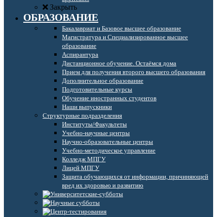
Закрыть
ОБРАЗОВАНИЕ
Бакалавриат и Базовое высшее образование
Магистратура и Специализированное высшее
образование
Аспирантура
Дистанционное обучение. Остаёмся дома
Прием для получения второго высшего образования
Дополнительное образование
Подготовительные курсы
Обучение иностранных студентов
Наши выпускники
Структурные подразделения
Институты/Факультеты
Учебно-научные центры
Научно-образовательные центры
Учебно-методическое управление
Колледж МПГУ
Лицей МПГУ
Защита обучающихся от информации, причиняющей
вред их здоровью и развитию