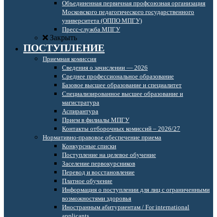
Объединенная первичная профсоюзная организация
Московского педагогического государственного
университета (ОППО МПГУ)
Пресс-служба МПГУ
Закрыть
ПОСТУПЛЕНИЕ
Приемная комиссия
Сведения о зачислении — 2026
Среднее профессиональное образование
Базовое высшее образование и специалитет
Специализированное высшее образование и
магистратура
Аспирантура
Прием в филиалы МПГУ
Контакты отборочных комиссий – 2026/27
Нормативно-правовое обеспечение приема
Конкурсные списки
Поступление на целевое обучение
Заселение первокурсников
Перевод и восстановление
Платное обучение
Информация о поступлении для лиц с ограниченными
возможностями здоровья
Иностранным абитуриентам / For international
applicants