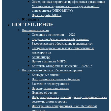
Объединенная первичная профсоюзная организация
Московского педагогического государственного
университета (ОППО МПГУ)
Пресс-служба МПГУ
Закрыть
ПОСТУПЛЕНИЕ
Приемная комиссия
Сведения о зачислении — 2026
Среднее профессиональное образование
Базовое высшее образование и специалитет
Специализированное высшее образование и
магистратура
Аспирантура
Прием в филиалы МПГУ
Контакты отборочных комиссий – 2026/27
Нормативно-правовое обеспечение приема
Конкурсные списки
Поступление на целевое обучение
Заселение первокурсников
Перевод и восстановление
Платное обучение
Информация о поступлении для лиц с ограниченными
возможностями здоровья
Иностранным абитуриентам / For international
applicants