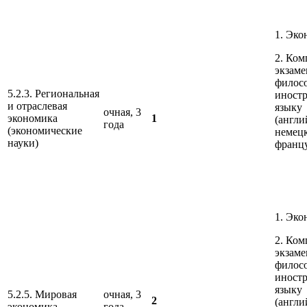
1. Эко
2. Ко
экзаме
филос
5.2.3. Региональная
иност
и отраслевая
языку
очная, 3
экономика
1
(англи
года
(экономические
немец
науки)
франц
1. Эко
2. Ко
экзаме
филос
иност
языку
5.2.5. Мировая
очная, 3
2
(англи
экономика
года