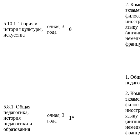
2. Ко
экзаме
филос
иност
5.10.1. Теория и
очная, 3
языку
история культуры,
0
года
(англи
искусства
немец
франц
1. Общ
педаго
2. Ко
экзаме
филос
5.8.1. Общая
иност
педагогика,
очная, 3
языку
история
1*
года
(англи
педагогики и
немец
образования
франц