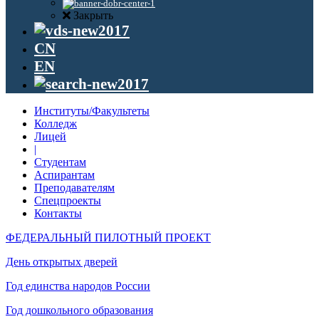
Закрыть
CN
EN
Институты/Факультеты
Колледж
Лицей
|
Студентам
Аспирантам
Преподавателям
Спецпроекты
Контакты
ФЕДЕРАЛЬНЫЙ ПИЛОТНЫЙ ПРОЕКТ
День открытых дверей
Год единства народов России
Год дошкольного образования