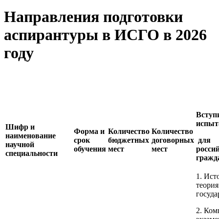
Направления подготовки
аспирантуры в ИСГО в 2026
году
Вступ
испы
Шифр и
Форма и
Количество
Количество
наименование
срок
бюджетных
договорных
для
научной
обучения
мест
мест
росси
специальности
гражд
1. Ист
теория
госуда
2. Ко