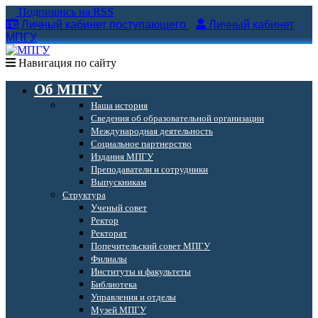
Подпишись на RSS
Личный кабинет поступающего
Личный кабинет
МПГУ
Навигация по сайту
Об МПГУ
Наша история
Сведения об образовательной организации
Международная деятельность
Социальное партнерство
Издания МПГУ
Преподаватели и сотрудники
Выпускникам
Структура
Ученый совет
Ректор
Ректорат
Попечительский совет МПГУ
Филиалы
Институты и факультеты
Библиотека
Управления и отделы
Музей МПГУ