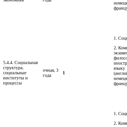
немец
франц
1. Соц
2. Ко
экзаме
филос
5.4.4. Социальная
иност
структура,
языку
очная, 3
социальные
1
(англи
года
институты и
немец
процессы
франц
1. Соц
2. Ко