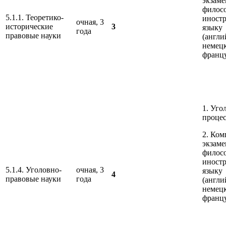
экзаме
филос
5.1.1. Теоретико-
иност
очная, 3
исторические
3
языку
года
правовые науки
(англи
немец
франц
1. Уго
проце
2. Ко
экзаме
филос
иност
5.1.4. Уголовно-
очная, 3
языку
4
правовые науки
года
(англи
немец
франц