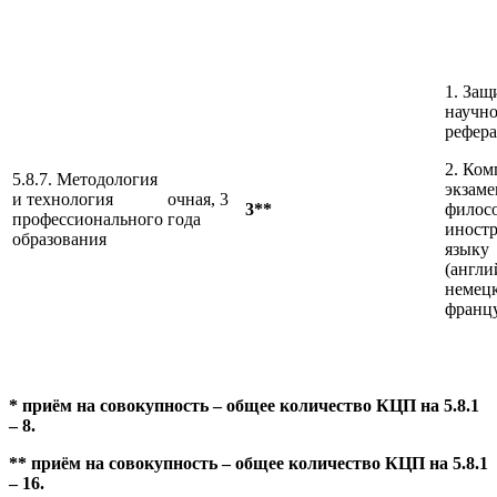
1. Защ
научн
рефера
2. Ко
5.8.7. Методология
экзаме
и технология
очная, 3
3**
филос
профессионального
года
иност
образования
языку
(англи
немец
франц
* приём на совокупность – общее количество КЦП на 5.8.1
– 8.
** приём на совокупность – общее количество КЦП на 5.8.1
– 16.