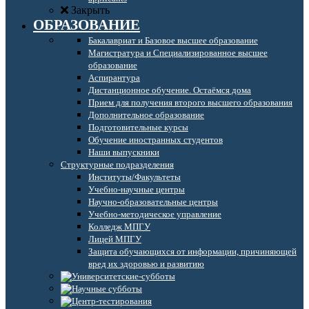
Закрыть
ОБРАЗОВАНИЕ
Бакалавриат и Базовое высшее образование
Магистратура и Специализированное высшее
образование
Аспирантура
Дистанционное обучение. Остаёмся дома
Прием для получения второго высшего образования
Дополнительное образование
Подготовительные курсы
Обучение иностранных студентов
Наши выпускники
Структурные подразделения
Институты/Факультеты
Учебно-научные центры
Научно-образовательные центры
Учебно-методическое управление
Колледж МПГУ
Лицей МПГУ
Защита обучающихся от информации, причиняющей
вред их здоровью и развитию