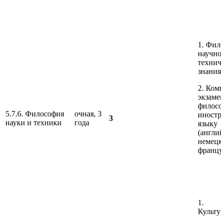
1. Фи
научно
технич
знания
2. Ко
экзаме
филос
5.7.6. Философия
очная, 3
иност
3
науки и техники
года
языку
(англи
немец
франц
1.
Культу