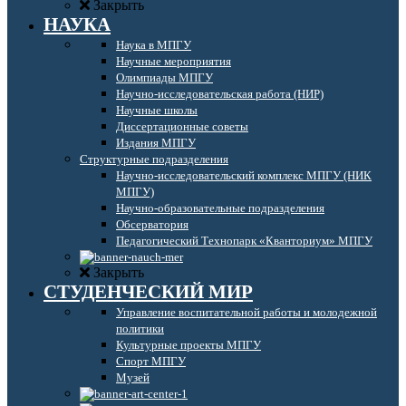
Закрыть
НАУКА
Наука в МПГУ
Научные мероприятия
Олимпиады МПГУ
Научно-исследовательская работа (НИР)
Научные школы
Диссертационные советы
Издания МПГУ
Структурные подразделения
Научно-исследовательский комплекс МПГУ (НИК
МПГУ)
Научно-образовательные подразделения
Обсерватория
Педагогический Технопарк «Кванториум» МПГУ
Закрыть
СТУДЕНЧЕСКИЙ МИР
Управление воспитательной работы и молодежной
политики
Культурные проекты МПГУ
Спорт МПГУ
Музей