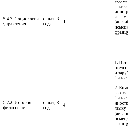
экзаме
филос
иност
языку
5.4.7. Социология
очная, 3
1
(англи
управления
года
немец
франц
1. Ист
отечес
и зару
филос
2. Ко
экзаме
филос
5.7.2. История
очная, 3
иност
4
философии
года
языку
(англи
немец
франц