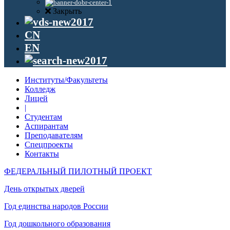
Закрыть
CN
EN
Институты/Факультеты
Колледж
Лицей
|
Студентам
Аспирантам
Преподавателям
Спецпроекты
Контакты
ФЕДЕРАЛЬНЫЙ ПИЛОТНЫЙ ПРОЕКТ
День открытых дверей
Год единства народов России
Год дошкольного образования