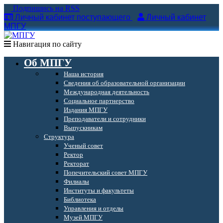
Подпишись на RSS
Личный кабинет поступающего
Личный кабинет
МПГУ
Навигация по сайту
Об МПГУ
Наша история
Сведения об образовательной организации
Международная деятельность
Социальное партнерство
Издания МПГУ
Преподаватели и сотрудники
Выпускникам
Структура
Ученый совет
Ректор
Ректорат
Попечительский совет МПГУ
Филиалы
Институты и факультеты
Библиотека
Управления и отделы
Музей МПГУ