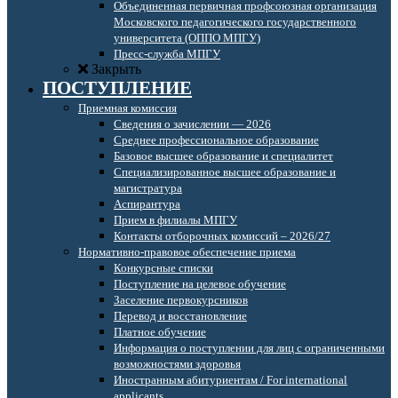
Объединенная первичная профсоюзная организация
Московского педагогического государственного
университета (ОППО МПГУ)
Пресс-служба МПГУ
Закрыть
ПОСТУПЛЕНИЕ
Приемная комиссия
Сведения о зачислении — 2026
Среднее профессиональное образование
Базовое высшее образование и специалитет
Специализированное высшее образование и
магистратура
Аспирантура
Прием в филиалы МПГУ
Контакты отборочных комиссий – 2026/27
Нормативно-правовое обеспечение приема
Конкурсные списки
Поступление на целевое обучение
Заселение первокурсников
Перевод и восстановление
Платное обучение
Информация о поступлении для лиц с ограниченными
возможностями здоровья
Иностранным абитуриентам / For international
applicants