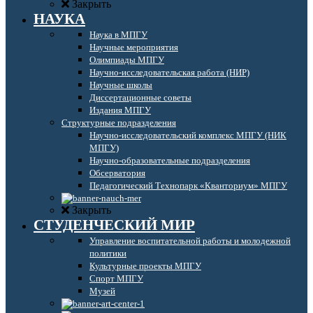
Закрыть
НАУКА
Наука в МПГУ
Научные мероприятия
Олимпиады МПГУ
Научно-исследовательская работа (НИР)
Научные школы
Диссертационные советы
Издания МПГУ
Структурные подразделения
Научно-исследовательский комплекс МПГУ (НИК
МПГУ)
Научно-образовательные подразделения
Обсерватория
Педагогический Технопарк «Кванториум» МПГУ
Закрыть
СТУДЕНЧЕСКИЙ МИР
Управление воспитательной работы и молодежной
политики
Культурные проекты МПГУ
Спорт МПГУ
Музей