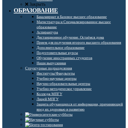
Закрыть
ОБРАЗОВАНИЕ
Бакалавриат и Базовое высшее образование
Магистратура и Специализированное высшее
образование
Аспирантура
Дистанционное обучение. Остаёмся дома
Прием для получения второго высшего образования
Дополнительное образование
Подготовительные курсы
Обучение иностранных студентов
Наши выпускники
Структурные подразделения
Институты/Факультеты
Учебно-научные центры
Научно-образовательные центры
Учебно-методическое управление
Колледж МПГУ
Лицей МПГУ
Защита обучающихся от информации, причиняющей
вред их здоровью и развитию