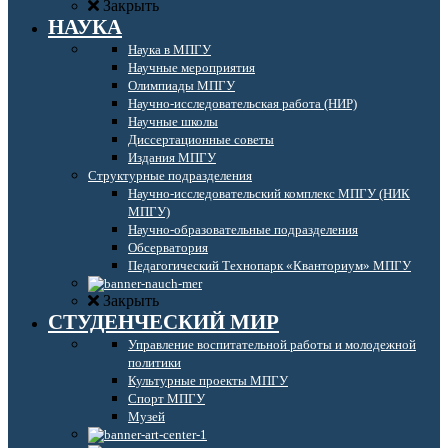
Закрыть
НАУКА
Наука в МПГУ
Научные мероприятия
Олимпиады МПГУ
Научно-исследовательская работа (НИР)
Научные школы
Диссертационные советы
Издания МПГУ
Структурные подразделения
Научно-исследовательский комплекс МПГУ (НИК
МПГУ)
Научно-образовательные подразделения
Обсерватория
Педагогический Технопарк «Кванториум» МПГУ
Закрыть
СТУДЕНЧЕСКИЙ МИР
Управление воспитательной работы и молодежной
политики
Культурные проекты МПГУ
Спорт МПГУ
Музей