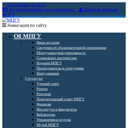
Подпишись на RSS
Личный кабинет поступающего
Личный кабинет
МПГУ
Навигация по сайту
Об МПГУ
Наша история
Сведения об образовательной организации
Международная деятельность
Социальное партнерство
Издания МПГУ
Преподаватели и сотрудники
Выпускникам
Структура
Ученый совет
Ректор
Ректорат
Попечительский совет МПГУ
Филиалы
Институты и факультеты
Библиотека
Управления и отделы
Музей МПГУ