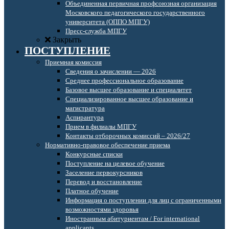
Объединенная первичная профсоюзная организация
Московского педагогического государственного
университета (ОППО МПГУ)
Пресс-служба МПГУ
Закрыть
ПОСТУПЛЕНИЕ
Приемная комиссия
Сведения о зачислении — 2026
Среднее профессиональное образование
Базовое высшее образование и специалитет
Специализированное высшее образование и
магистратура
Аспирантура
Прием в филиалы МПГУ
Контакты отборочных комиссий – 2026/27
Нормативно-правовое обеспечение приема
Конкурсные списки
Поступление на целевое обучение
Заселение первокурсников
Перевод и восстановление
Платное обучение
Информация о поступлении для лиц с ограниченными
возможностями здоровья
Иностранным абитуриентам / For international
applicants