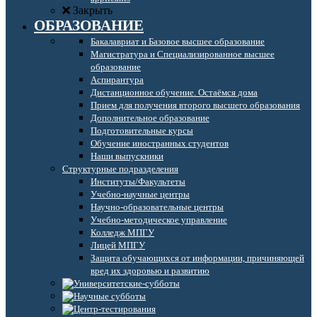
Закрыть
ОБРАЗОВАНИЕ
Бакалавриат и Базовое высшее образование
Магистратура и Специализированное высшее
образование
Аспирантура
Дистанционное обучение. Остаёмся дома
Прием для получения второго высшего образования
Дополнительное образование
Подготовительные курсы
Обучение иностранных студентов
Наши выпускники
Структурные подразделения
Институты/Факультеты
Учебно-научные центры
Научно-образовательные центры
Учебно-методическое управление
Колледж МПГУ
Лицей МПГУ
Защита обучающихся от информации, причиняющей
вред их здоровью и развитию