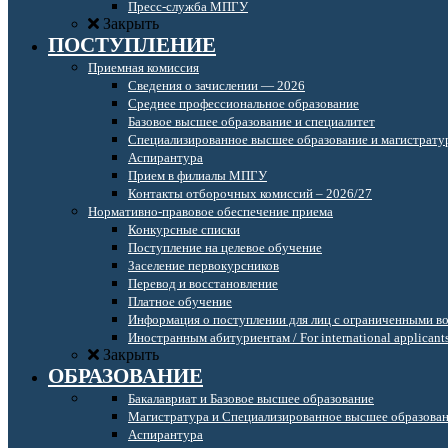
Пресс-служба МПГУ
Закрыть
ПОСТУПЛЕНИЕ
Приемная комиссия
Сведения о зачислении — 2026
Среднее профессиональное образование
Базовое высшее образование и специалитет
Специализированное высшее образование и магистрату
Аспирантура
Прием в филиалы МПГУ
Контакты отборочных комиссий – 2026/27
Нормативно-правовое обеспечение приема
Конкурсные списки
Поступление на целевое обучение
Заселение первокурсников
Перевод и восстановление
Платное обучение
Информация о поступлении для лиц с ограниченными в
Иностранным абитуриентам / For international applicant
Закрыть
ОБРАЗОВАНИЕ
Бакалавриат и Базовое высшее образование
Магистратура и Специализированное высшее образова
Аспирантура