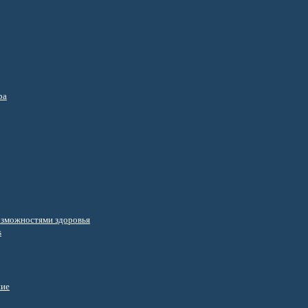
ра
озможностями здоровья
s
ние