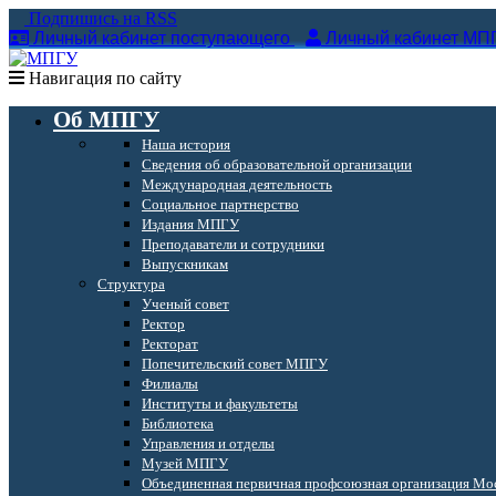
Подпишись на RSS
Личный кабинет поступающего
Личный кабинет МП
Навигация по сайту
Об МПГУ
Наша история
Сведения об образовательной организации
Международная деятельность
Социальное партнерство
Издания МПГУ
Преподаватели и сотрудники
Выпускникам
Структура
Ученый совет
Ректор
Ректорат
Попечительский совет МПГУ
Филиалы
Институты и факультеты
Библиотека
Управления и отделы
Музей МПГУ
Объединенная первичная профсоюзная организация Мос