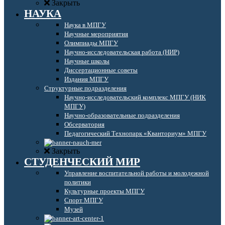
Закрыть
НАУКА
Наука в МПГУ
Научные мероприятия
Олимпиады МПГУ
Научно-исследовательская работа (НИР)
Научные школы
Диссертационные советы
Издания МПГУ
Структурные подразделения
Научно-исследовательский комплекс МПГУ (НИК
МПГУ)
Научно-образовательные подразделения
Обсерватория
Педагогический Технопарк «Кванториум» МПГУ
Закрыть
СТУДЕНЧЕСКИЙ МИР
Управление воспитательной работы и молодежной
политики
Культурные проекты МПГУ
Спорт МПГУ
Музей