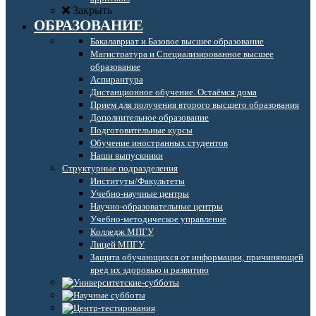
Закрыть
ОБРАЗОВАНИЕ
Бакалавриат и Базовое высшее образование
Магистратура и Специализированное высшее
образование
Аспирантура
Дистанционное обучение. Остаёмся дома
Прием для получения второго высшего образования
Дополнительное образование
Подготовительные курсы
Обучение иностранных студентов
Наши выпускники
Структурные подразделения
Институты/Факультеты
Учебно-научные центры
Научно-образовательные центры
Учебно-методическое управление
Колледж МПГУ
Лицей МПГУ
Защита обучающихся от информации, причиняющей
вред их здоровью и развитию