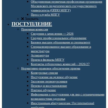
Объединенная первичная профсоюзная организация
Московского педагогического государственного
университета (ОППО МПГУ)
Пресс-служба МПГУ
Закрыть
ПОСТУПЛЕНИЕ
Приемная комиссия
Сведения о зачислении — 2026
Среднее профессиональное образование
Базовое высшее образование и специалитет
Специализированное высшее образование и
магистратура
Аспирантура
Прием в филиалы МПГУ
Контакты отборочных комиссий – 2026/27
Нормативно-правовое обеспечение приема
Конкурсные списки
Поступление на целевое обучение
Заселение первокурсников
Перевод и восстановление
Платное обучение
Информация о поступлении для лиц с ограниченными
возможностями здоровья
Иностранным абитуриентам / For international
applicants