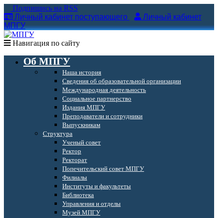
Подпишись на RSS
Личный кабинет поступающего
Личный кабинет
МПГУ
Навигация по сайту
Об МПГУ
Наша история
Сведения об образовательной организации
Международная деятельность
Социальное партнерство
Издания МПГУ
Преподаватели и сотрудники
Выпускникам
Структура
Ученый совет
Ректор
Ректорат
Попечительский совет МПГУ
Филиалы
Институты и факультеты
Библиотека
Управления и отделы
Музей МПГУ