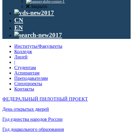
Закрыть
CN
EN
Институты/Факультеты
Колледж
Лицей
|
Студентам
Аспирантам
Преподавателям
Спецпроекты
Контакты
ФЕДЕРАЛЬНЫЙ ПИЛОТНЫЙ ПРОЕКТ
День открытых дверей
Год единства народов России
Год дошкольного образования