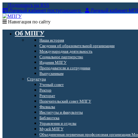
Подпишись на RSS
Личный кабинет поступающего
Личный кабинет МП
Навигация по сайту
Об МПГУ
Наша история
Сведения об образовательной организации
Международная деятельность
Социальное партнерство
Издания МПГУ
Преподаватели и сотрудники
Выпускникам
Структура
Ученый совет
Ректор
Ректорат
Попечительский совет МПГУ
Филиалы
Институты и факультеты
Библиотека
Управления и отделы
Музей МПГУ
Объединенная первичная профсоюзная организация Мос