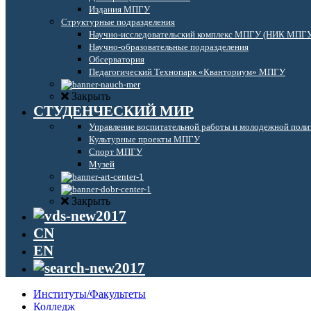
Издания МПГУ
Структурные подразделения
Научно-исследовательский комплекс МПГУ (НИК МПГ
Научно-образовательные подразделения
Обсерватория
Педагогический Технопарк «Кванториум» МПГУ
Закрыть
СТУДЕНЧЕСКИЙ МИР
Управление воспитательной работы и молодежной поли
Культурные проекты МПГУ
Спорт МПГУ
Музей
Закрыть
CN
EN
Институты/Факультеты
Колледж