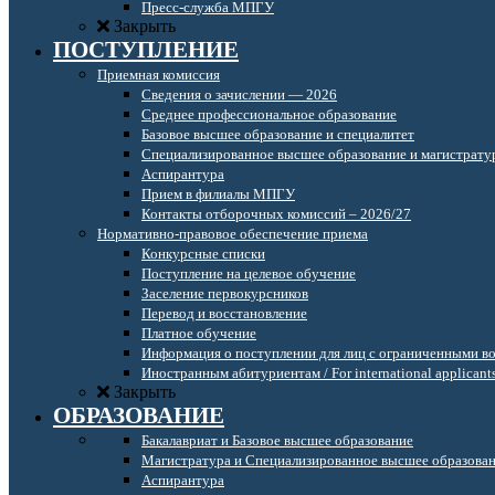
Пресс-служба МПГУ
Закрыть
ПОСТУПЛЕНИЕ
Приемная комиссия
Сведения о зачислении — 2026
Среднее профессиональное образование
Базовое высшее образование и специалитет
Специализированное высшее образование и магистрату
Аспирантура
Прием в филиалы МПГУ
Контакты отборочных комиссий – 2026/27
Нормативно-правовое обеспечение приема
Конкурсные списки
Поступление на целевое обучение
Заселение первокурсников
Перевод и восстановление
Платное обучение
Информация о поступлении для лиц с ограниченными в
Иностранным абитуриентам / For international applicant
Закрыть
ОБРАЗОВАНИЕ
Бакалавриат и Базовое высшее образование
Магистратура и Специализированное высшее образова
Аспирантура