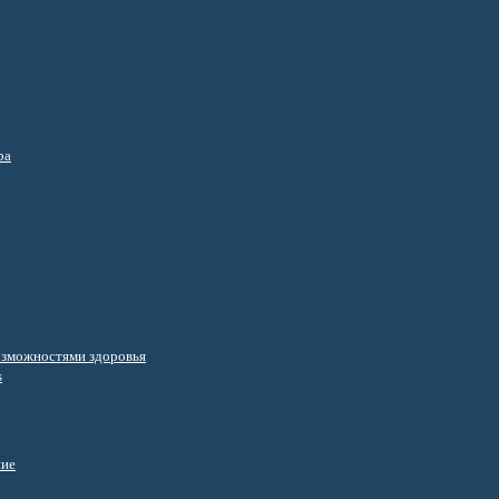
ра
озможностями здоровья
s
ние