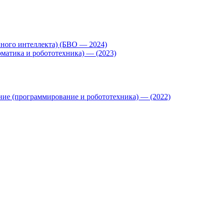
нного интеллекта) (БВО — 2024)
матика и робототехника) — (2023)
ние (программирование и робототехника) — (2022)