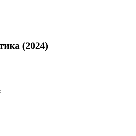
тика (2024)
х