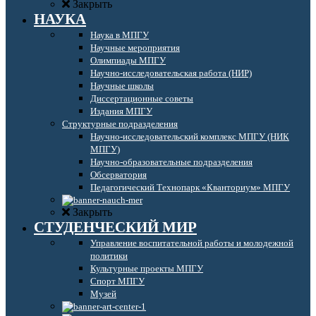
Закрыть
НАУКА
Наука в МПГУ
Научные мероприятия
Олимпиады МПГУ
Научно-исследовательская работа (НИР)
Научные школы
Диссертационные советы
Издания МПГУ
Структурные подразделения
Научно-исследовательский комплекс МПГУ (НИК
МПГУ)
Научно-образовательные подразделения
Обсерватория
Педагогический Технопарк «Кванториум» МПГУ
Закрыть
СТУДЕНЧЕСКИЙ МИР
Управление воспитательной работы и молодежной
политики
Культурные проекты МПГУ
Спорт МПГУ
Музей