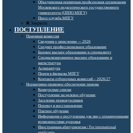
Объединенная первичная профсоюзная организация
Московского педагогического государственного
университета (ОППО МПГУ)
Пресс-служба МПГУ
Закрыть
ПОСТУПЛЕНИЕ
Приемная комиссия
Сведения о зачислении — 2026
Среднее профессиональное образование
Базовое высшее образование и специалитет
Специализированное высшее образование и
магистратура
Аспирантура
Прием в филиалы МПГУ
Контакты отборочных комиссий – 2026/27
Нормативно-правовое обеспечение приема
Конкурсные списки
Поступление на целевое обучение
Заселение первокурсников
Перевод и восстановление
Платное обучение
Информация о поступлении для лиц с ограниченными
возможностями здоровья
Иностранным абитуриентам / For international
applicants