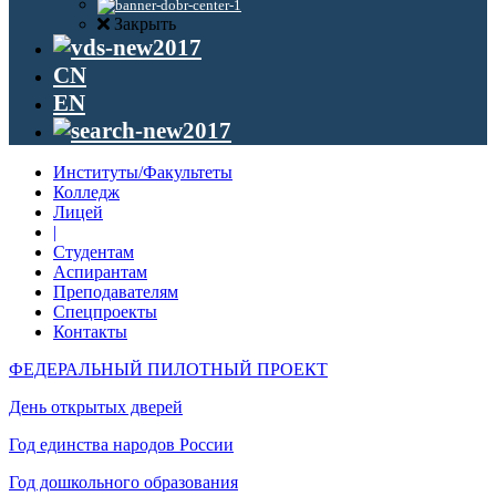
Закрыть
CN
EN
Институты/Факультеты
Колледж
Лицей
|
Студентам
Аспирантам
Преподавателям
Спецпроекты
Контакты
ФЕДЕРАЛЬНЫЙ ПИЛОТНЫЙ ПРОЕКТ
День открытых дверей
Год единства народов России
Год дошкольного образования