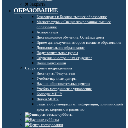
Закрыть
ОБРАЗОВАНИЕ
Бакалавриат и Базовое высшее образование
Магистратура и Специализированное высшее
образование
Аспирантура
Дистанционное обучение. Остаёмся дома
Прием для получения второго высшего образования
Дополнительное образование
Подготовительные курсы
Обучение иностранных студентов
Наши выпускники
Структурные подразделения
Институты/Факультеты
Учебно-научные центры
Научно-образовательные центры
Учебно-методическое управление
Колледж МПГУ
Лицей МПГУ
Защита обучающихся от информации, причиняющей
вред их здоровью и развитию