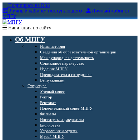
Подпишись на RSS
Личный кабинет поступающего
Личный кабинет
МПГУ
Навигация по сайту
Об МПГУ
Наша история
Сведения об образовательной организации
Международная деятельность
Социальное партнерство
Издания МПГУ
Преподаватели и сотрудники
Выпускникам
Структура
Ученый совет
Ректор
Ректорат
Попечительский совет МПГУ
Филиалы
Институты и факультеты
Библиотека
Управления и отделы
Музей МПГУ