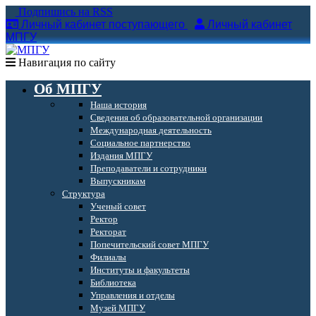
Подпишись на RSS
Личный кабинет поступающего
Личный кабинет
МПГУ
Навигация по сайту
Об МПГУ
Наша история
Сведения об образовательной организации
Международная деятельность
Социальное партнерство
Издания МПГУ
Преподаватели и сотрудники
Выпускникам
Структура
Ученый совет
Ректор
Ректорат
Попечительский совет МПГУ
Филиалы
Институты и факультеты
Библиотека
Управления и отделы
Музей МПГУ