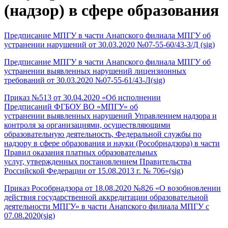
(надзор) в сфере образования
Предписание МПГУ в части Анапского филиала МПГУ об
устранении нарушений от 30.03.2020 №07-55-60/43-З/Д
(sig)
Предписание МПГУ в части Анапского филиала МПГУ об
устранении выявленных нарушений лицензионных
требований от 30.03.2020 №07-55-61/43-Л
(sig)
Приказ №513 от 30.04.2020 «Об исполнении
Предписаний ФГБОУ ВО «МПГУ» об
устранении выявленных нарушений Управлением надзора и
контроля за организациями, осуществляющими
образовательную деятельность, Федеральной службы по
надзору в сфере образования и науки (Рособрнадзора) в части
Правил оказания платных образовательных
услуг, утвержденных постановлением Правительства
Российской Федерации от 15.08.2013 г. № 706»
(sig
)
Приказ Рособрнадзора от 18.08.2020 №826 «О возобновлении
действия государственной аккредитации образовательной
деятельности МПГУ» в части Анапского филиала МПГУ с
07.08.2020
(sig)