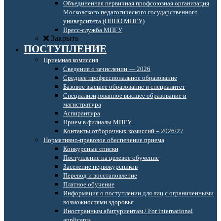
Объединенная первичная профсоюзная организация
Московского педагогического государственного
университета (ОППО МПГУ)
Пресс-служба МПГУ
Закрыть
ПОСТУПЛЕНИЕ
Приемная комиссия
Сведения о зачислении — 2026
Среднее профессиональное образование
Базовое высшее образование и специалитет
Специализированное высшее образование и
магистратура
Аспирантура
Прием в филиалы МПГУ
Контакты отборочных комиссий – 2026/27
Нормативно-правовое обеспечение приема
Конкурсные списки
Поступление на целевое обучение
Заселение первокурсников
Перевод и восстановление
Платное обучение
Информация о поступлении для лиц с ограниченными
возможностями здоровья
Иностранным абитуриентам / For international
applicants