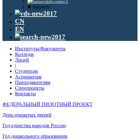
Закрыть
CN
EN
Институты/Факультеты
Колледж
Лицей
|
Студентам
Аспирантам
Преподавателям
Спецпроекты
Контакты
ФЕДЕРАЛЬНЫЙ ПИЛОТНЫЙ ПРОЕКТ
День открытых дверей
Год единства народов России
Год дошкольного образования