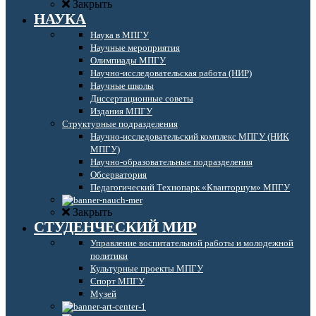
Закрыть
НАУКА
Наука в МПГУ
Научные мероприятия
Олимпиады МПГУ
Научно-исследовательская работа (НИР)
Научные школы
Диссертационные советы
Издания МПГУ
Структурные подразделения
Научно-исследовательский комплекс МПГУ (НИК
МПГУ)
Научно-образовательные подразделения
Обсерватория
Педагогический Технопарк «Кванториум» МПГУ
Закрыть
СТУДЕНЧЕСКИЙ МИР
Управление воспитательной работы и молодежной
политики
Культурные проекты МПГУ
Спорт МПГУ
Музей