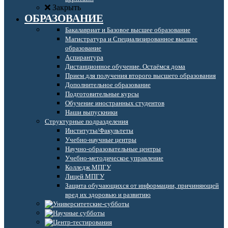
Закрыть
ОБРАЗОВАНИЕ
Бакалавриат и Базовое высшее образование
Магистратура и Специализированное высшее
образование
Аспирантура
Дистанционное обучение. Остаёмся дома
Прием для получения второго высшего образования
Дополнительное образование
Подготовительные курсы
Обучение иностранных студентов
Наши выпускники
Структурные подразделения
Институты/Факультеты
Учебно-научные центры
Научно-образовательные центры
Учебно-методическое управление
Колледж МПГУ
Лицей МПГУ
Защита обучающихся от информации, причиняющей
вред их здоровью и развитию