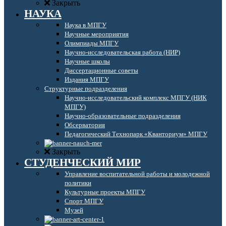
Закрыть
НАУКА
Наука в МПГУ
Научные мероприятия
Олимпиады МПГУ
Научно-исследовательская работа (НИР)
Научные школы
Диссертационные советы
Издания МПГУ
Структурные подразделения
Научно-исследовательский комплекс МПГУ (НИК
МПГУ)
Научно-образовательные подразделения
Обсерватория
Педагогический Технопарк «Кванториум» МПГУ
Закрыть
СТУДЕНЧЕСКИЙ МИР
Управление воспитательной работы и молодежной
политики
Культурные проекты МПГУ
Спорт МПГУ
Музей