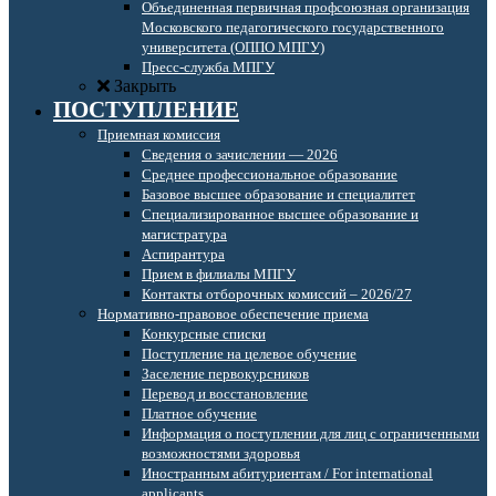
Объединенная первичная профсоюзная организация
Московского педагогического государственного
университета (ОППО МПГУ)
Пресс-служба МПГУ
Закрыть
ПОСТУПЛЕНИЕ
Приемная комиссия
Сведения о зачислении — 2026
Среднее профессиональное образование
Базовое высшее образование и специалитет
Специализированное высшее образование и
магистратура
Аспирантура
Прием в филиалы МПГУ
Контакты отборочных комиссий – 2026/27
Нормативно-правовое обеспечение приема
Конкурсные списки
Поступление на целевое обучение
Заселение первокурсников
Перевод и восстановление
Платное обучение
Информация о поступлении для лиц с ограниченными
возможностями здоровья
Иностранным абитуриентам / For international
applicants