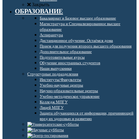
Закрыть
ОБРАЗОВАНИЕ
Бакалавриат и Базовое высшее образование
Магистратура и Специализированное высшее
образование
Аспирантура
Дистанционное обучение. Остаёмся дома
Прием для получения второго высшего образования
Дополнительное образование
Подготовительные курсы
Обучение иностранных студентов
Наши выпускники
Структурные подразделения
Институты/Факультеты
Учебно-научные центры
Научно-образовательные центры
Учебно-методическое управление
Колледж МПГУ
Лицей МПГУ
Защита обучающихся от информации, причиняющей
вред их здоровью и развитию