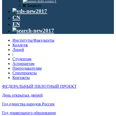
Закрыть
CN
EN
Институты/Факультеты
Колледж
Лицей
|
Студентам
Аспирантам
Преподавателям
Спецпроекты
Контакты
ФЕДЕРАЛЬНЫЙ ПИЛОТНЫЙ ПРОЕКТ
День открытых дверей
Год единства народов России
Год дошкольного образования