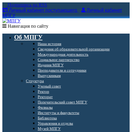
Подпишись на RSS
Личный кабинет поступающего
Личный кабинет
МПГУ
Навигация по сайту
Об МПГУ
Наша история
Сведения об образовательной организации
Международная деятельность
Социальное партнерство
Издания МПГУ
Преподаватели и сотрудники
Выпускникам
Структура
Ученый совет
Ректор
Ректорат
Попечительский совет МПГУ
Филиалы
Институты и факультеты
Библиотека
Управления и отделы
Музей МПГУ