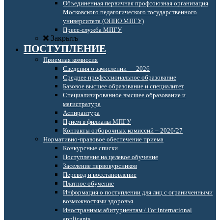
Объединенная первичная профсоюзная организация
Московского педагогического государственного
университета (ОППО МПГУ)
Пресс-служба МПГУ
Закрыть
ПОСТУПЛЕНИЕ
Приемная комиссия
Сведения о зачислении — 2026
Среднее профессиональное образование
Базовое высшее образование и специалитет
Специализированное высшее образование и
магистратура
Аспирантура
Прием в филиалы МПГУ
Контакты отборочных комиссий – 2026/27
Нормативно-правовое обеспечение приема
Конкурсные списки
Поступление на целевое обучение
Заселение первокурсников
Перевод и восстановление
Платное обучение
Информация о поступлении для лиц с ограниченными
возможностями здоровья
Иностранным абитуриентам / For international
applicants