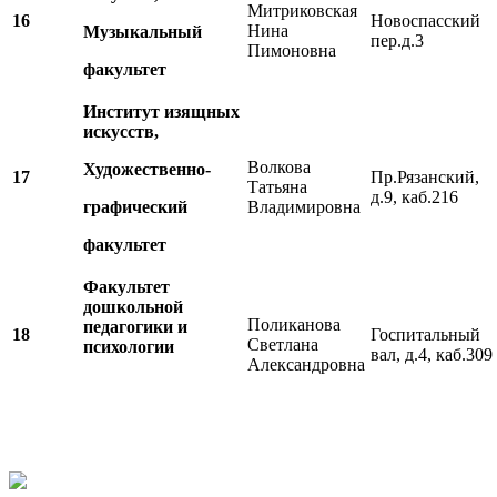
Митриковская
16
Новоспасский
Нина
Музыкальный
пер.д.3
Пимоновна
факультет
Институт изящных
искусств,
Волкова
Художественно-
17
Пр.Рязанский,
Татьяна
д.9, каб.216
графический
Владимировна
факультет
Факультет
дошкольной
Поликанова
педагогики и
18
Госпитальный
Светлана
психологии
вал, д.4, каб.309
Александровна