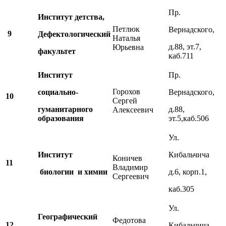
Пр.
Институт детства,
Петлюк
Вернадского,
9
Дефектологический
Наталья
д.88, эт.7,
Юрьевна
факультет
каб.711
Институт
Пр.
Горохов
социально-
Вернадского,
10
Сергей
гуманитарного
д.88,
Алексеевич
образования
эт.5,каб.506
Ул.
Институт
Кибальчича
Коничев
11
Владимир
биологии и химии
д.6, корп.1,
Сергеевич
каб.305
Ул.
Географический
Федотова
12
Кибальчича