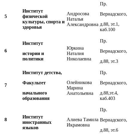
Пр.
Институт
Андросова
Вернадского,
5
физической
Наталья
культуры, спорта и
д.88, эт.1,
Александровна
здоровья
каб.100
Пр.
Институт
Юркина
6
Вернадского,
истории и
Наталия
политики
Николаевна
д.88, эт.3
Институт детства,
Пр.
Олейникова
Факультет
Вернадского,
7
Марина
начального
д.88,эт.4,
Анатольевна
образования
каб.403
Пр.
Институт
8
Алиева Тамила
Вернадского,
иностранных
Икрамовна
языков
д.88, эт.6