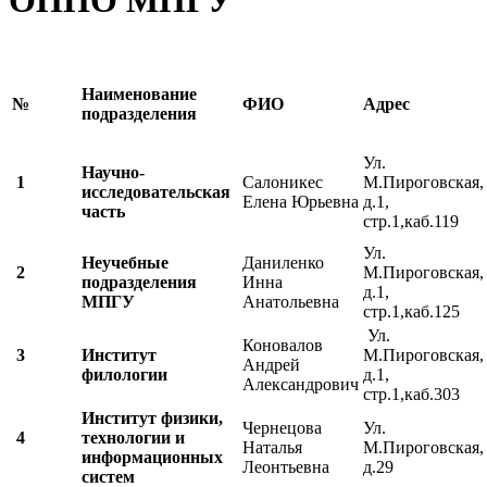
ОППО МПГУ
Наименование
№
ФИО
Адрес
подразделения
Ул.
Научно-
1
Салоникес
М.Пироговская,
исследовательская
Елена Юрьевна
д.1,
часть
стр.1,каб.119
Ул.
Неучебные
Даниленко
2
М.Пироговская,
подразделения
Инна
д.1,
МПГУ
Анатольевна
стр.1,каб.125
Ул.
Коновалов
3
И
нститут
М.Пироговская,
Андрей
филологии
д.1,
Александрович
стр.1,каб.303
Институт физики,
Чернецова
Ул.
4
технологии и
Наталья
М.Пироговская,
информационных
Леонтьевна
д.29
систем