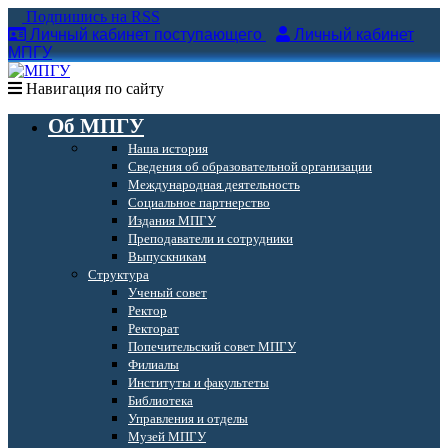
Подпишись на RSS
Личный кабинет поступающего
Личный кабинет
МПГУ
Навигация по сайту
Об МПГУ
Наша история
Сведения об образовательной организации
Международная деятельность
Социальное партнерство
Издания МПГУ
Преподаватели и сотрудники
Выпускникам
Структура
Ученый совет
Ректор
Ректорат
Попечительский совет МПГУ
Филиалы
Институты и факультеты
Библиотека
Управления и отделы
Музей МПГУ