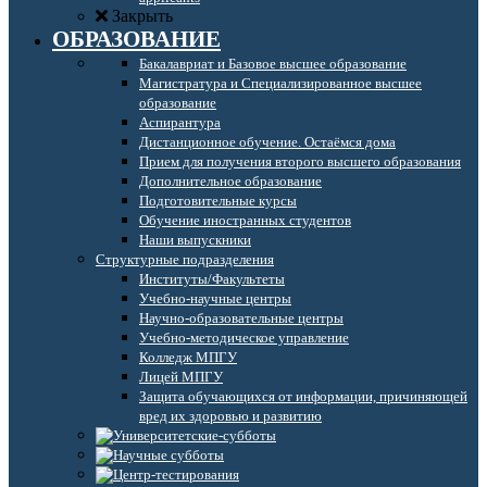
Закрыть
ОБРАЗОВАНИЕ
Бакалавриат и Базовое высшее образование
Магистратура и Специализированное высшее
образование
Аспирантура
Дистанционное обучение. Остаёмся дома
Прием для получения второго высшего образования
Дополнительное образование
Подготовительные курсы
Обучение иностранных студентов
Наши выпускники
Структурные подразделения
Институты/Факультеты
Учебно-научные центры
Научно-образовательные центры
Учебно-методическое управление
Колледж МПГУ
Лицей МПГУ
Защита обучающихся от информации, причиняющей
вред их здоровью и развитию