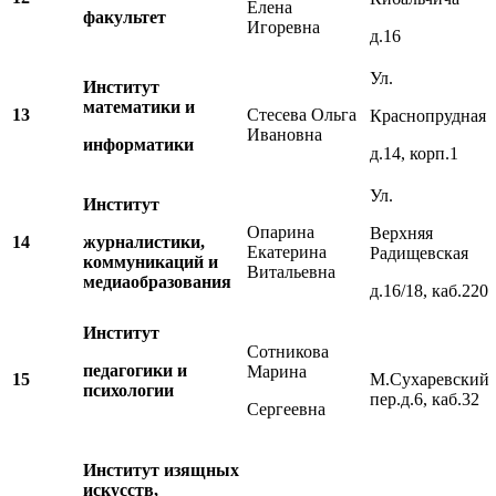
Елена
факультет
Игоревна
д.16
Ул.
Институт
математики и
13
Стесева Ольга
Краснопрудная
Ивановна
информатики
д.14, корп.1
Ул.
Институт
Опарина
Верхняя
14
журналистики,
Екатерина
Радищевская
коммуникаций и
Витальевна
медиаобразования
д.16/18, каб.220
Институт
Сотникова
педагогики и
Марина
15
М.Сухаревский
психологии
пер.д.6, каб.32
Сергеевна
Институт изящных
искусств,