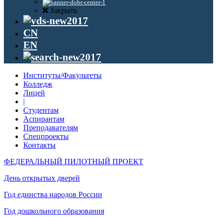
Закрыть
CN
EN
Институты/Факультеты
Колледж
Лицей
|
Студентам
Аспирантам
Преподавателям
Спецпроекты
Контакты
ФЕДЕРАЛЬНЫЙ ПИЛОТНЫЙ ПРОЕКТ
День открытых дверей
Год единства народов России
Год дошкольного образования