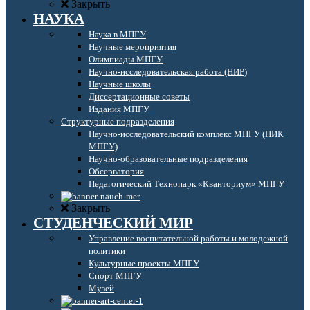
Закрыть
НАУКА
Наука в МПГУ
Научные мероприятия
Олимпиады МПГУ
Научно-исследовательская работа (НИР)
Научные школы
Диссертационные советы
Издания МПГУ
Структурные подразделения
Научно-исследовательский комплекс МПГУ (НИК
МПГУ)
Научно-образовательные подразделения
Обсерватория
Педагогический Технопарк «Кванториум» МПГУ
Закрыть
СТУДЕНЧЕСКИЙ МИР
Управление воспитательной работы и молодежной
политики
Культурные проекты МПГУ
Спорт МПГУ
Музей