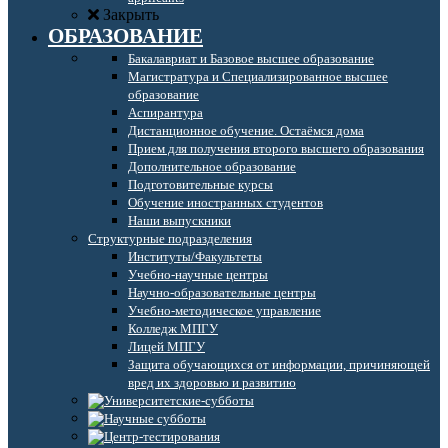
Закрыть
ОБРАЗОВАНИЕ
Бакалавриат и Базовое высшее образование
Магистратура и Специализированное высшее
образование
Аспирантура
Дистанционное обучение. Остаёмся дома
Прием для получения второго высшего образования
Дополнительное образование
Подготовительные курсы
Обучение иностранных студентов
Наши выпускники
Структурные подразделения
Институты/Факультеты
Учебно-научные центры
Научно-образовательные центры
Учебно-методическое управление
Колледж МПГУ
Лицей МПГУ
Защита обучающихся от информации, причиняющей
вред их здоровью и развитию