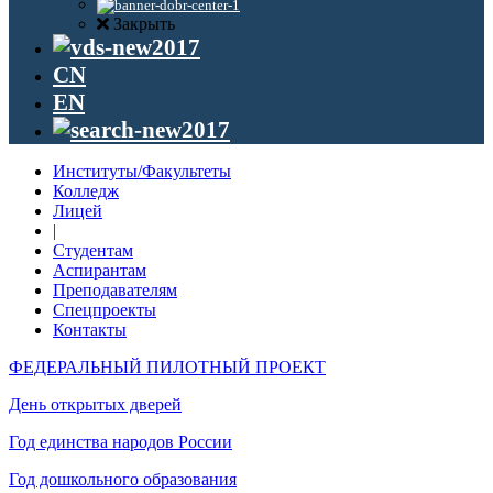
Закрыть
CN
EN
Институты/Факультеты
Колледж
Лицей
|
Студентам
Аспирантам
Преподавателям
Спецпроекты
Контакты
ФЕДЕРАЛЬНЫЙ ПИЛОТНЫЙ ПРОЕКТ
День открытых дверей
Год единства народов России
Год дошкольного образования