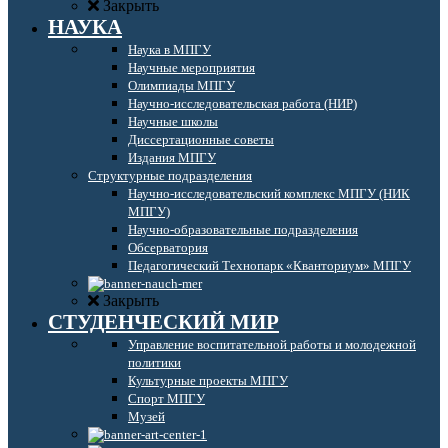
Закрыть
НАУКА
Наука в МПГУ
Научные мероприятия
Олимпиады МПГУ
Научно-исследовательская работа (НИР)
Научные школы
Диссертационные советы
Издания МПГУ
Структурные подразделения
Научно-исследовательский комплекс МПГУ (НИК
МПГУ)
Научно-образовательные подразделения
Обсерватория
Педагогический Технопарк «Кванториум» МПГУ
Закрыть
СТУДЕНЧЕСКИЙ МИР
Управление воспитательной работы и молодежной
политики
Культурные проекты МПГУ
Спорт МПГУ
Музей