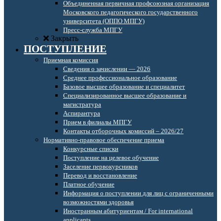
Объединенная первичная профсоюзная организация
Московского педагогического государственного
университета (ОППО МПГУ)
Пресс-служба МПГУ
Закрыть
ПОСТУПЛЕНИЕ
Приемная комиссия
Сведения о зачислении — 2026
Среднее профессиональное образование
Базовое высшее образование и специалитет
Специализированное высшее образование и
магистратура
Аспирантура
Прием в филиалы МПГУ
Контакты отборочных комиссий – 2026/27
Нормативно-правовое обеспечение приема
Конкурсные списки
Поступление на целевое обучение
Заселение первокурсников
Перевод и восстановление
Платное обучение
Информация о поступлении для лиц с ограниченными
возможностями здоровья
Иностранным абитуриентам / For international
applicants