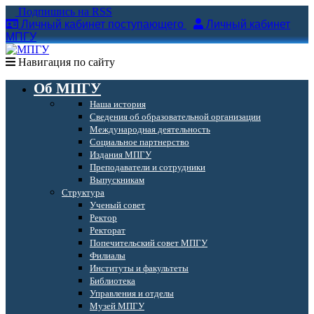
Подпишись на RSS
Личный кабинет поступающего
Личный кабинет
МПГУ
Навигация по сайту
Об МПГУ
Наша история
Сведения об образовательной организации
Международная деятельность
Социальное партнерство
Издания МПГУ
Преподаватели и сотрудники
Выпускникам
Структура
Ученый совет
Ректор
Ректорат
Попечительский совет МПГУ
Филиалы
Институты и факультеты
Библиотека
Управления и отделы
Музей МПГУ