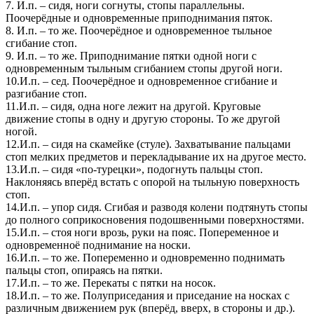
7. И.п. – сидя, ноги согнуты, стопы параллельны.
Поочерёдные и одновременные приподнимания пяток.
8. И.п. – то же. Поочерёдное и одновременное тыльное
сгибание стоп.
9. И.п. – то же. Приподнимание пятки одной ноги с
одновременным тыльным сгибанием стопы другой ноги.
10.И.п. – сед. Поочерёдное и одновременное сгибание и
разгибание стоп.
11.И.п. – сидя, одна ноге лежит на другой. Круговые
движение стопы в одну и другую стороны. То же другой
ногой.
12.И.п. – сидя на скамейке (стуле). Захватывание пальцами
стоп мелких предметов и перекладывание их на другое место.
13.И.п. – сидя «по-турецки», подогнуть пальцы стоп.
Наклоняясь вперёд встать с опорой на тыльную поверхность
стоп.
14.И.п. – упор сидя. Сгибая и разводя колени подтянуть стопы
до полного соприкосновения подошвенными поверхностями.
15.И.п. – стоя ноги врозь, руки на пояс. Попеременное и
одновременноё поднимание на носки.
16.И.п. – то же. Попеременно и одновременно поднимать
пальцы стоп, опираясь на пятки.
17.И.п. – то же. Перекаты с пятки на носок.
18.И.п. – то же. Полуприседания и приседание на носках с
различным движением рук (вперёд, вверх, в стороны и др.).