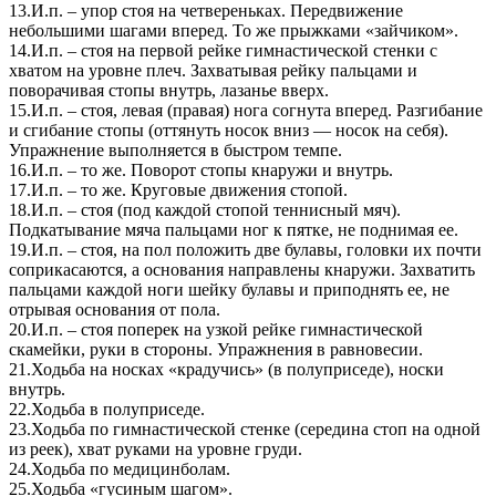
13.И.п. – упор стоя на четвереньках. Передвижение
небольшими шагами вперед. То же прыжками «зайчиком».
14.И.п. – стоя на первой рейке гимнастической стенки с
хватом на уровне плеч. Захватывая рейку пальцами и
поворачивая стопы внутрь, лазанье вверх.
15.И.п. – стоя, левая (правая) нога согнута вперед. Разгибание
и сгибание стопы (оттянуть носок вниз — носок на себя).
Упражнение выполняется в быстром темпе.
16.И.п. – то же. Поворот стопы кнаружи и внутрь.
17.И.п. – то же. Круговые движения стопой.
18.И.п. – стоя (под каждой стопой теннисный мяч).
Подкатывание мяча пальцами ног к пятке, не поднимая ее.
19.И.п. – стоя, на пол положить две булавы, головки их почти
соприкасаются, а основания направлены кнаружи. Захватить
пальцами каждой ноги шейку булавы и приподнять ее, не
отрывая основания от пола.
20.И.п. – стоя поперек на узкой рейке гимнастической
скамейки, руки в стороны. Упражнения в равновесии.
21.Ходьба на носках «крадучись» (в полуприседе), носки
внутрь.
22.Ходьба в полуприседе.
23.Ходьба по гимнастической стенке (середина стоп на одной
из реек), хват руками на уровне груди.
24.Ходьба по медицинболам.
25.Ходьба «гусиным шагом».