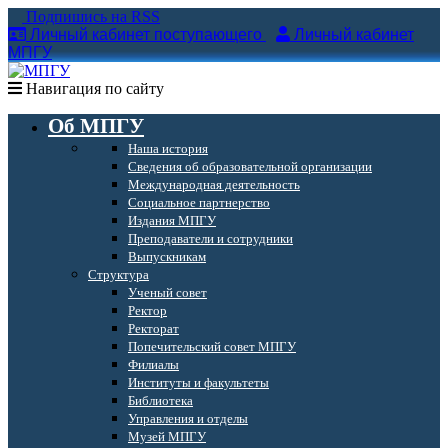
Подпишись на RSS
Личный кабинет поступающего
Личный кабинет
МПГУ
Навигация по сайту
Об МПГУ
Наша история
Сведения об образовательной организации
Международная деятельность
Социальное партнерство
Издания МПГУ
Преподаватели и сотрудники
Выпускникам
Структура
Ученый совет
Ректор
Ректорат
Попечительский совет МПГУ
Филиалы
Институты и факультеты
Библиотека
Управления и отделы
Музей МПГУ