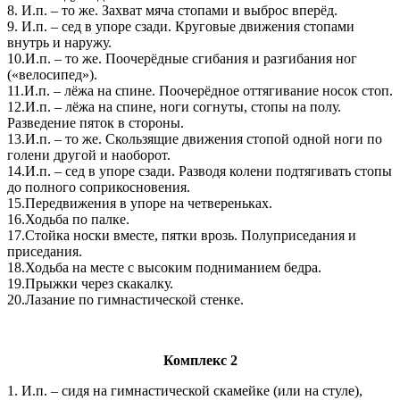
8. И.п. – то же. Захват мяча стопами и выброс вперёд.
9. И.п. – сед в упоре сзади. Круговые движения стопами
внутрь и наружу.
10.И.п. – то же. Поочерёдные сгибания и разгибания ног
(«велосипед»).
11.И.п. – лёжа на спине. Поочерёдное оттягивание носок стоп.
12.И.п. – лёжа на спине, ноги согнуты, стопы на полу.
Разведение пяток в стороны.
13.И.п. – то же. Скользящие движения стопой одной ноги по
голени другой и наоборот.
14.И.п. – сед в упоре сзади. Разводя колени подтягивать стопы
до полного соприкосновения.
15.Передвижения в упоре на четвереньках.
16.Ходьба по палке.
17.Стойка носки вместе, пятки врозь. Полуприседания и
приседания.
18.Ходьба на месте с высоким подниманием бедра.
19.Прыжки через скакалку.
20.Лазание по гимнастической стенке.
Комплекс 2
1. И.п. – сидя на гимнастической скамейке (или на стуле),