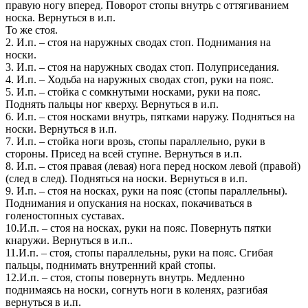
правую ногу вперед. Поворот стопы внутрь с оттягиванием
носка. Вернуться в и.п.
То же стоя.
2. И.п. – стоя на наружных сводах стоп. Поднимания на
носки.
3. И.п. – стоя на наружных сводах стоп. Полуприседания.
4. И.п. – Ходьба на наружных сводах стоп, руки на пояс.
5. И.п. – стойка с сомкнутыми носками, руки на пояс.
Поднять пальцы ног кверху. Вернуться в и.п.
6. И.п. – стоя носками внутрь, пятками наружу. Подняться на
носки. Вернуться в и.п.
7. И.п. – стойка ноги врозь, стопы параллельно, руки в
стороны. Присед на всей ступне. Вернуться в и.п.
8. И.п. – стоя правая (левая) нога перед носком левой (правой)
(след в след). Подняться на носки. Вернуться в и.п.
9. И.п. – стоя на носках, руки на пояс (стопы параллельны).
Поднимания и опускания на носках, покачиваться в
голеностопных суставах.
10.И.п. – стоя на носках, руки на пояс. Повернуть пятки
кнаружи. Вернуться в и.п..
11.И.п. – стоя, стопы параллельны, руки на пояс. Сгибая
пальцы, поднимать внутренний край стопы.
12.И.п. – стоя, стопы повернуть внутрь. Медленно
поднимаясь на носки, согнуть ноги в коленях, разгибая
вернуться в и.п.