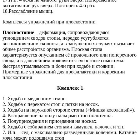
вытягивание рук вверх. Повторить 4-6 раз.
18.Расслабление мышц.
Комплексы упражнений при плоскостопии
Плоскостопие
– деформация, сопровождающаяся
уплощением сводов стопы, нередко усугубляется
возникновением сколиоза, а в запущенных случаях вызывает
общее расстройство организма. Плоская стопа
характеризуется опусканием её продольного или поперечного
свода, а в дальнейшем появляются тягостные симптомы:
быстрая утомляемость и боли при ходьбе и стоянии.
Примерные упражнений для профилактики и коррекции
плоскостопия
Комплекс 1
1. Ходьба в медленном темпе.
2. Ходьба с перекатом стоп с пятки на носок.
3. Ходьба на наружной стороне стопы («Мишка косолапый»).
4. Расправление на полу пальцами стоп полотенца.
5. Полуприседания и приседания на носках.
6. Ходьба с собиранием стопами камушек, палочек и т.п.
7. И.п. – сед, с максимально разведенными коленями. Катание
мяча между подошвами стоп.