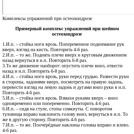
Комплексы упражнений при остеохондрозе
Примерный комплекс упражнений при шейном
остеохондрозе
1.И.п. – стойка ноги врозь. Попеременное поднимание рук
вверх, взгляд на кисть. Повторить 4-6 раз.
2.И.п. – то же. Поднять плечи вверх и круговым движением
назад вернуться в и.п. Повторить 6-8 раз.
3.То же движение наоборот: опустить плечи вниз, отвести
назад и и.п. Повторить 6-8 раз.
4.И.п. – стойка ноги врозь, руки перед грудью. Развести руки
в стороны, ладонями вверх, посмотреть на правую ладонь,
перевести взгляд на левую ладонь и дугами вниз руки в и.п.
Повторить 4-6 раз.
5.И.п. – стойка ноги врозь. Взмахи руками вверх – вниз
одновременно или попеременно. Повторить 4-6 раз.
6.И.п. – сидя на стуле, стопы сомкнуты. С поворотом
туловища вправо наклонить голову вниз, вернуться в и.п. То
же в другую сторону. Повторить 4-6 раз.
7.И.п. – то же. Поочерёдные наклоны головы вправо и влево.
4-6 раз.