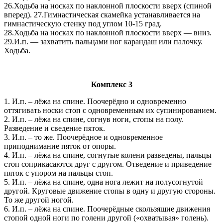
26.Ходьба на носках по наклонной плоскости вверх (спиной
вперед). 27.Гимнастическая скамейка устанавливается на
гимнастическую стенку под углом 10-15 град.
28.Ходьба на носках по наклонной плоскости вверх — вниз.
29.И.п. — захватить пальцами ног карандаш или палочку.
Ходьба.
Комплекс 3
1. И.п. – лёжа на спине. Поочерёдно и одновременно
оттягивать носки стоп с одновременным их супинированием.
2. И.п. – лёжа на спине, согнув ноги, стопы на полу.
Разведение и сведение пяток.
3. И.п. – то же. Поочерёдное и одновременное
приподнимание пяток от опоры.
4. И.п. – лёжа на спине, согнутые колени разведены, пальцы
стоп соприкасаются друг с другом. Отведение и приведение
пяток с упором на пальцы стоп.
5. И.п. – лёжа на спине, одна нога лежит на полусогнутой
другой. Круговые движение стопы в одну и другую стороны.
То же другой ногой.
6. И.п. – лёжа на спине. Поочерёдные скользящие движения
стопой одной ноги по голени другой («охватывая» голень).