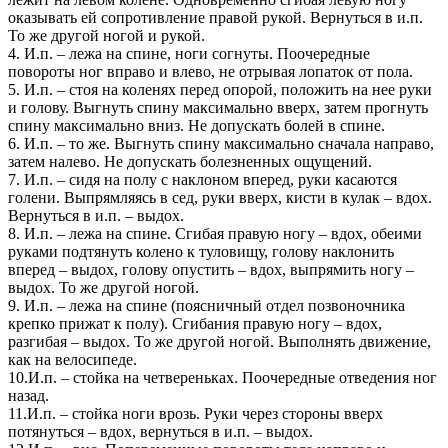
оказывать ей сопротивление правой рукой. Вернуться в и.п.
То же другой ногой и рукой.
4. И.п. – лежа на спине, ноги согнуты. Поочередные
повороты ног вправо и влево, не отрывая лопаток от пола.
5. И.п. – стоя на коленях перед опорой, положить на нее руки
и голову. Выгнуть спину максимально вверх, затем прогнуть
спину максимально вниз. Не допускать болей в спине.
6. И.п. – то же. Выгнуть спину максимально сначала направо,
затем налево. Не допускать болезненных ощущений.
7. И.п. – сидя на полу с наклоном вперед, руки касаются
голени. Выпрямляясь в сед, руки вверх, кисти в кулак – вдох.
Вернуться в и.п. – выдох.
8. И.п. – лежа на спине. Сгибая правую ногу – вдох, обеими
руками подтянуть колено к туловищу, голову наклонить
вперед – выдох, голову опустить – вдох, выпрямить ногу –
выдох. То же другой ногой.
9. И.п. – лежа на спине (поясничный отдел позвоночника
крепко прижат к полу). Сгибания правую ногу – вдох,
разгибая – выдох. То же другой ногой. Выполнять движение,
как на велосипеде.
10.И.п. – стойка на четвереньках. Поочередные отведения ног
назад.
11.И.п. – стойка ноги врозь. Руки через стороны вверх
потянуться – вдох, вернуться в и.п. – выдох.