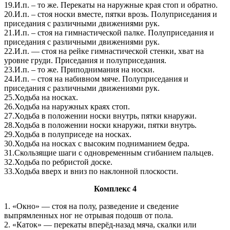
19.И.п. – то же. Перекаты на наружные края стоп и обратно.
20.И.п. – стоя носки вместе, пятки врозь. Полуприседания и
приседания с различными движениями рук.
21.И.п. – стоя на гимнастической палке. Полуприседания и
приседания с различными движениями рук.
22.И.п. — стоя на рейке гимнастической стенки, хват на
уровне груди. Приседания и полуприседания.
23.И.п. – то же. Приподнимания на носки.
24.И.п. – стоя на набивном мяче. Полуприседания и
приседания с различными движениями рук.
25.Ходьба на носках.
26.Ходьба на наружных краях стоп.
27.Ходьба в положении носки внутрь, пятки кнаружи.
28.Ходьба в положении носки кнаружи, пятки внутрь.
29.Ходьба в полуприседе на носках.
30.Ходьба на носках с высоким подниманием бедра.
31.Скользящие шаги с одновременным сгибанием пальцев.
32.Ходьба по ребристой доске.
33.Ходьба вверх и вниз по наклонной плоскости.
Комплекс 4
1. «Окно» — стоя на полу, разведение и сведение
выпрямленных ног не отрывая подошв от пола.
2. «Каток» — перекаты вперёд-назад мяча, скалки или