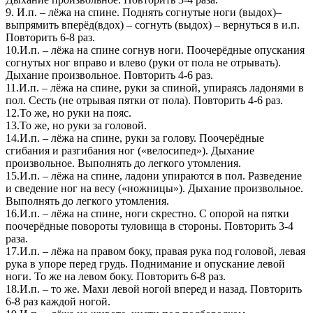
9. И.п. – лёжа на спине. Поднять согнутые ноги (выдох)–
выпрямить вперёд(вдох) – согнуть (выдох) – вернуться в и.п.
Повторить 6-8 раз.
10.И.п. – лёжа на спине согнув ноги. Поочерёдные опускания
согнутых ног вправо и влево (руки от пола не отрывать).
Дыхание произвольное. Повторить 4-6 раз.
11.И.п. – лёжа на спине, руки за спиной, упираясь ладонями в
пол. Сесть (не отрывая пятки от пола). Повторить 4-6 раз.
12.То же, но руки на пояс.
13.То же, но руки за головой.
14.И.п. – лёжа на спине, руки за голову. Поочерёдные
сгибания и разгибания ног («велосипед»). Дыхание
произвольное. Выполнять до легкого утомления.
15.И.п. – лёжа на спине, ладони упираются в пол. Разведение
и сведение ног на весу («ножницы»). Дыхание произвольное.
Выполнять до легкого утомления.
16.И.п. – лёжа на спине, ноги скрестно. С опорой на пятки
поочерёдные повороты туловища в стороны. Повторить 3-4
раза.
17.И.п. – лёжа на правом боку, правая рука под головой, левая
рука в упоре перед грудь. Поднимание и опускание левой
ноги. То же на левом боку. Повторить 6-8 раз.
18.И.п. – то же. Махи левой ногой вперед и назад. Повторить
6-8 раз каждой ногой.