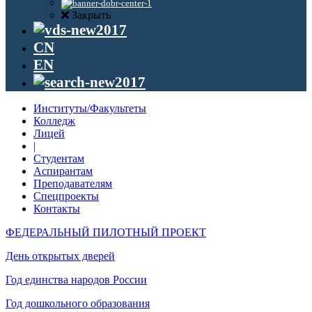
Закрыть
CN
EN
Институты/Факультеты
Колледж
Лицей
|
Студентам
Аспирантам
Преподавателям
Спецпроекты
Контакты
ФЕДЕРАЛЬНЫЙ ПИЛОТНЫЙ ПРОЕКТ
День открытых дверей
Год единства народов России
Год дошкольного образования