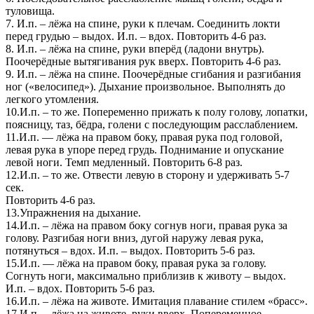
туловища.
7. И.п. – лёжа на спине, руки к плечам. Соединить локти
перед грудью – выдох. И.п. – вдох. Повторить 4-6 раз.
8. И.п. – лёжа на спине, руки вперёд (ладони внутрь).
Поочерёдные вытягивания рук вверх. Повторить 4-6 раз.
9. И.п. – лёжа на спине. Поочерёдные сгибания и разгибания
ног («велосипед»). Дыхание произвольное. Выполнять до
легкого утомления.
10.И.п. – то же. Попеременно прижать к полу голову, лопатки,
поясницу, таз, бёдра, голени с последующим расслаблением.
11.И.п. — лёжа на правом боку, правая рука под головой,
левая рука в упоре перед грудь. Поднимание и опускание
левой ноги. Темп медленный. Повторить 6-8 раз.
12.И.п. – то же. Отвести левую в сторону и удерживать 5-7
сек.
Повторить 4-6 раз.
13.Упражнения на дыхание.
14.И.п. – лёжа на правом боку согнув ноги, правая рука за
голову. Разгибая ноги вниз, дугой наружу левая рука,
потянуться – вдох. И.п. – выдох. Повторить 5-6 раз.
15.И.п. — лёжа на правом боку, правая рука за голову.
Согнуть ноги, максимально приблизив к животу – выдох.
И.п. – вдох. Повторить 5-6 раз.
16.И.п. – лёжа на животе. Имитация плавание стилем «брасс».
17.И.п. – лёжа на животе, руки вверх. Попеременное