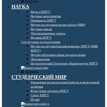
Закрыть
НАУКА
Наука в МПГУ
Научные мероприятия
Олимпиады МПГУ
Научно-исследовательская работа (НИР)
Научные школы
Диссертационные советы
Издания МПГУ
Структурные подразделения
Научно-исследовательский комплекс МПГУ (НИК
МПГУ)
Научно-образовательные подразделения
Обсерватория
Педагогический Технопарк «Кванториум» МПГУ
Закрыть
СТУДЕНЧЕСКИЙ МИР
Управление воспитательной работы и молодежной
политики
Культурные проекты МПГУ
Спорт МПГУ
Музей