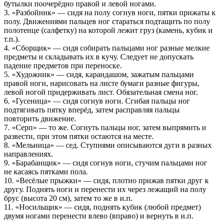
бутылки поочерёдно правой и левой ногами.
3. «Разбойник» — сидя на полу согнув ноги, пятки прижаты к
полу. Движениями пальцев ног стараться подтащить по полу
полотенце (салфетку) на которой лежит груз (камень, кубик и
т.п.).
4. «Сборщик» — сидя собирать пальцами ног разные мелкие
предметы и складывать их в кучу. Следует не допускать
падение предметов при переноске.
5. «Художник» — сидя, карандашом, зажатым пальцами
правой ноги, нарисовать на листе бумаги разные фигуры,
левой ногой придерживать лист. Обязательная смена ног.
6. «Гусеница» — сидя согнув ноги. Сгибая пальцы ног
подтягивать пятку вперёд, затем расправляя пальцы
повторить движение.
7. «Серп» — то же. Согнуть пальцы ног, затем выпрямить и
развести, при этом пятки остаются на месте.
8. «Мельница» — сед. Ступнями описываются дуги в разных
направлениях.
9. «Барабанщик» — сидя согнув ноги, стучим пальцами ног
не касаясь пятками пола.
10. «Весёлые прыжки» — сидя, плотно прижав пятки друг к
другу. Поднять ноги и перенести их через лежащий на полу
брус (высота 20 см), затем то же в и.п.
11. «Носильщик» — сидя, поднять кубик (любой предмет)
двумя ногами перенести влево (вправо) и вернуть в и.п.