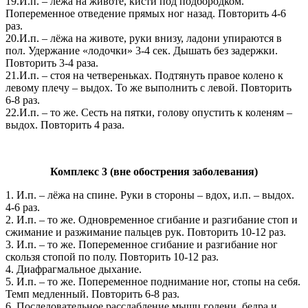
19.И.п. – лёжа на животе, кисти под подбородком.
Попеременное отведение прямых ног назад. Повторить 4-6
раз.
20.И.п. – лёжа на животе, руки внизу, ладони упираются в
пол. Удержание «лодочки» 3-4 сек. Дышать без задержки.
Повторить 3-4 раза.
21.И.п. – стоя на четвереньках. Подтянуть правое колено к
левому плечу – выдох. То же выполнить с левой. Повторить
6-8 раз.
22.И.п. – то же. Сесть на пятки, голову опустить к коленям –
выдох. Повторить 4 раза.
Комплекс 3 (вне обострения заболевания)
1. И.п. – лёжа на спине. Руки в стороны – вдох, и.п. – выдох.
4-6 раз.
2. И.п. – то же. Одновременное сгибание и разгибание стоп и
сжимание и разжимание пальцев рук. Повторить 10-12 раз.
3. И.п. – то же. Попеременное сгибание и разгибание ног
скользя стопой по полу. Повторить 10-12 раз.
4. Диафрагмальное дыхание.
5. И.п. – то же. Попеременное поднимание ног, стопы на себя.
Темп медленный. Повторить 6-8 раз.
6. Последовательное расслабление мышц голени, бедра и