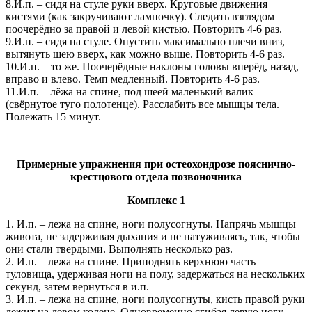
8.И.п. – сидя на стуле руки вверх. Круговые движения
кистями (как закручивают лампочку). Следить взглядом
поочерёдно за правой и левой кистью. Повторить 4-6 раз.
9.И.п. – сидя на стуле. Опустить максимально плечи вниз,
вытянуть шею вверх, как можно выше. Повторить 4-6 раз.
10.И.п. – то же. Поочерёдные наклоны головы вперёд, назад,
вправо и влево. Темп медленный. Повторить 4-6 раз.
11.И.п. – лёжа на спине, под шеей маленький валик
(свёрнутое туго полотенце). Расслабить все мышцы тела.
Полежать 15 минут.
Примерные упражнения при остеохондрозе пояснично-
крестцового отдела позвоночника
Комплекс 1
1. И.п. – лежа на спине, ноги полусогнуты. Напрячь мышцы
живота, не задерживая дыхания и не натуживаясь, так, чтобы
они стали твердыми. Выполнять несколько раз.
2. И.п. – лежа на спине. Приподнять верхнюю часть
туловища, удерживая ноги на полу, задержаться на нескольких
секунд, затем вернуться в и.п.
3. И.п. – лежа на спине, ноги полусогнуты, кисть правой руки
лежит на левом колене. Одновременно сгибая левую ногу