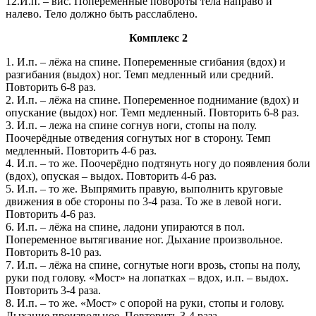
12.И.п. – вис. Попеременные повороты тела направо и
налево. Тело должно быть расслаблено.
Комплекс 2
1. И.п. – лёжа на спине. Попеременные сгибания (вдох) и
разгибания (выдох) ног. Темп медленный или средний.
Повторить 6-8 раз.
2. И.п. – лёжа на спине. Попеременное поднимание (вдох) и
опускание (выдох) ног. Темп медленный. Повторить 6-8 раз.
3. И.п. – лежа на спине согнув ноги, стопы на полу.
Поочерёдные отведения согнутых ног в сторону. Темп
медленный. Повторить 4-6 раз.
4. И.п. – то же. Поочерёдно подтянуть ногу до появления боли
(вдох), опуская – выдох. Повторить 4-6 раз.
5. И.п. – то же. Выпрямить правую, выполнить круговые
движения в обе стороны по 3-4 раза. То же в левой ноги.
Повторить 4-6 раз.
6. И.п. – лёжа на спине, ладони упираются в пол.
Попеременное вытягивание ног. Дыхание произвольное.
Повторить 8-10 раз.
7. И.п. – лёжа на спине, согнутые ноги врозь, стопы на полу,
руки под голову. «Мост» на лопатках – вдох, и.п. – выдох.
Повторить 3-4 раза.
8. И.п. – то же. «Мост» с опорой на руки, стопы и голову.
Дыхание произвольное. Повторить 3-4 раза.