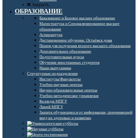
Закрыть
ОБРАЗОВАНИЕ
Бакалавриат и Базовое высшее образование
Магистратура и Специализированное высшее
образование
Аспирантура
Дистанционное обучение. Остаёмся дома
Прием для получения второго высшего образования
Дополнительное образование
Подготовительные курсы
Обучение иностранных студентов
Наши выпускники
Структурные подразделения
Институты/Факультеты
Учебно-научные центры
Научно-образовательные центры
Учебно-методическое управление
Колледж МПГУ
Лицей МПГУ
Защита обучающихся от информации, причиняющей
вред их здоровью и развитию