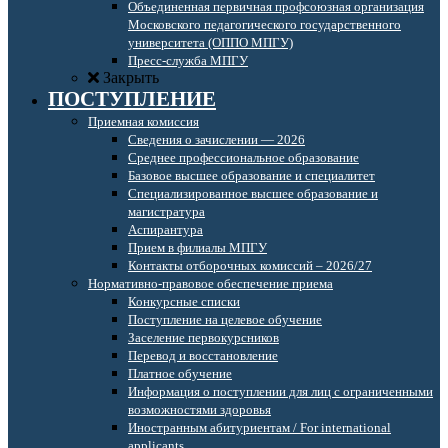
Объединенная первичная профсоюзная организация
Московского педагогического государственного
университета (ОППО МПГУ)
Пресс-служба МПГУ
Закрыть
ПОСТУПЛЕНИЕ
Приемная комиссия
Сведения о зачислении — 2026
Среднее профессиональное образование
Базовое высшее образование и специалитет
Специализированное высшее образование и
магистратура
Аспирантура
Прием в филиалы МПГУ
Контакты отборочных комиссий – 2026/27
Нормативно-правовое обеспечение приема
Конкурсные списки
Поступление на целевое обучение
Заселение первокурсников
Перевод и восстановление
Платное обучение
Информация о поступлении для лиц с ограниченными
возможностями здоровья
Иностранным абитуриентам / For international
applicants